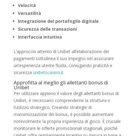
Velocità
Versatilità
Integrazione del portafoglio digitale
Sicurezza delle transazioni
Interfaccia intuitiva
L’approccio attento di Unibet all’elaborazione dei
pagamenti sottolinea il suo impegno nel assicurare
un’esperienza utente fluida, coniugando praticità e
sicurezza
unibetscasino.it
.
Approfitta al meglio gli allettanti bonus di
Unibet
Per utilizzare appieno il valore degli allettanti bonus di
Unibet, è necessario comprenderne la struttura e
l’utilizzo strategico. Creando strategie di
massimizzazione dei bonus, è possibile aumentare
notevolmente la propria esperienza di gioco. È cruciale
monitorare le offerte promozionali stagionali, poiché
Unibet offre regolarmente incentivi su misura in base a