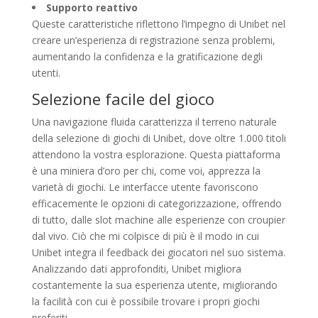
Supporto reattivo
Queste caratteristiche riflettono l’impegno di Unibet nel
creare un’esperienza di registrazione senza problemi,
aumentando la confidenza e la gratificazione degli
utenti.
Selezione facile del gioco
Una navigazione fluida caratterizza il terreno naturale
della selezione di giochi di Unibet, dove oltre 1.000 titoli
attendono la vostra esplorazione. Questa piattaforma
è una miniera d’oro per chi, come voi, apprezza la
varietà di giochi. Le interfacce utente favoriscono
efficacemente le opzioni di categorizzazione, offrendo
di tutto, dalle slot machine alle esperienze con croupier
dal vivo. Ciò che mi colpisce di più è il modo in cui
Unibet integra il feedback dei giocatori nel suo sistema.
Analizzando dati approfonditi, Unibet migliora
costantemente la sua esperienza utente, migliorando
la facilità con cui è possibile trovare i propri giochi
preferiti.