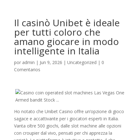
Il casinò Unibet è ideale
per tutti coloro che
amano giocare in modo
intelligente in Italia
por
admin
|
Jun 9, 2026
|
Uncategorized
|
0
Comentarios
Ho notato che Unibet Casino offre un’opzione di gioco
sagace e accattivante per i giocatori esperti in Italia.
Vanta oltre 500 giochi, dalle slot machine alle opzioni
con croupier dal vivo, pensati per chi apprezza la