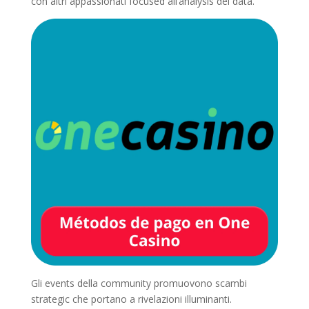
con altri appassionati focused all’analysis dei data.
Gli events della community promuovono scambi
strategic che portano a rivelazioni illuminanti.