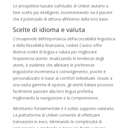
Le prospettive basate sull’studio di Unibet aiutano a
fare scelte più intelligenti, incrementando sia il piacere
che il potenziale di vittoria all’interno della loro base.
Scelte di idioma e valuta
Consapevole dell’importanza dell’accessibilità linguistica
e della flessibilità finanziaria, Unibet Casino offre
diverse scelte di lingua e valuta per migliorare
l’esperienza utente. Analizzando le tendenze degli
utenti, è evidente che allineare le preferenze
linguistiche incrementa il coinvolgimento, poiché è
personalizzato in base al comfort individuale. Grazie a
una vasta gamma di opzioni, gli utenti italiani possono
facilmente passare alla loro lingua preferita,
migliorando la navigazione e la comprensione.
Altrettanto fondamentale è il solido supporto valutario.
La piattaforma di Unibet consente di effettuare
transazioni in euro, eliminando le complessità di