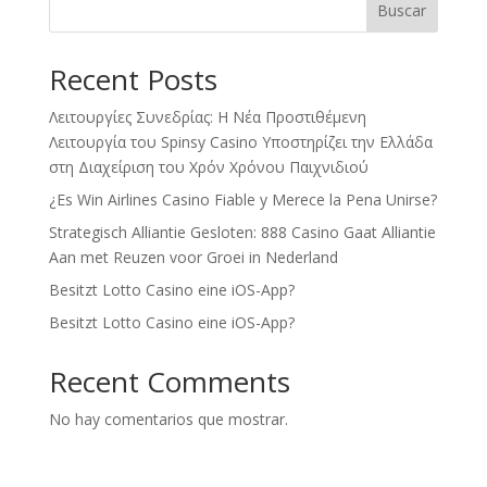
Buscar
Recent Posts
Λειτουργίες Συνεδρίας: Η Νέα Προστιθέμενη
Λειτουργία του Spinsy Casino Υποστηρίζει την Ελλάδα
στη Διαχείριση του Χρόν Χρόνου Παιχνιδιού
¿Es Win Airlines Casino Fiable y Merece la Pena Unirse?
Strategisch Alliantie Gesloten: 888 Casino Gaat Alliantie
Aan met Reuzen voor Groei in Nederland
Besitzt Lotto Casino eine iOS-App?
Besitzt Lotto Casino eine iOS-App?
Recent Comments
No hay comentarios que mostrar.