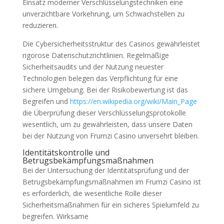
Einsatz moderner Verschlüsselungstechniken eine
unverzichtbare Vorkehrung, um Schwachstellen zu
reduzieren.
Die Cybersicherheitsstruktur des Casinos gewährleistet
rigorose Datenschutzrichtlinien. Regelmäßige
Sicherheitsaudits und der Nutzung neuester
Technologien belegen das Verpflichtung für eine
sichere Umgebung. Bei der Risikobewertung ist das
Begreifen und
https://en.wikipedia.org/wiki/Main_Page
die Überprüfung dieser Verschlüsselungsprotokolle
wesentlich, um zu gewährleisten, dass unsere Daten
bei der Nutzung von Frumzi Casino unversehrt bleiben.
Identitätskontrolle und
Betrugsbekämpfungsmaßnahmen
Bei der Untersuchung der Identitätsprüfung und der
Betrugsbekämpfungsmaßnahmen im Frumzi Casino ist
es erforderlich, die wesentliche Rolle dieser
Sicherheitsmaßnahmen für ein sicheres Spielumfeld zu
begreifen. Wirksame