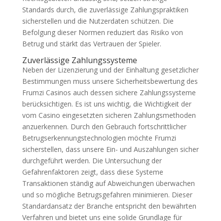
Standards durch, die zuverlässige Zahlungspraktiken
sicherstellen und die Nutzerdaten schützen. Die
Befolgung dieser Normen reduziert das Risiko von
Betrug und stärkt das Vertrauen der Spieler.
Zuverlässige Zahlungssysteme
Neben der Lizenzierung und der Einhaltung gesetzlicher
Bestimmungen muss unsere Sicherheitsbewertung des
Frumzi Casinos auch dessen sichere Zahlungssysteme
berücksichtigen. Es ist uns wichtig, die Wichtigkeit der
vom Casino eingesetzten sicheren Zahlungsmethoden
anzuerkennen. Durch den Gebrauch fortschrittlicher
Betrugserkennungstechnologien möchte Frumzi
sicherstellen, dass unsere Ein- und Auszahlungen sicher
durchgeführt werden. Die Untersuchung der
Gefahrenfaktoren zeigt, dass diese Systeme
Transaktionen ständig auf Abweichungen überwachen
und so mögliche Betrugsgefahren minimieren. Dieser
Standardansatz der Branche entspricht den bewährten
Verfahren und bietet uns eine solide Grundlage für