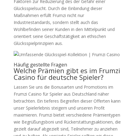
Faktoren zur Reduzierung des der Gefahr einer
Glücksspielsucht. Durch die Einbindung dieser
Maßnahmen erfüllt Frumzi nicht nur
Industriestandards, sondern stellt auch das
Wohlbefinden seiner Kunden in den Mittelpunkt und
orientiert seine Geschäftstätigkeit an ethischen
Glücksspielprinzipien aus.
Häufig gestellte Fragen
Welche Prämien gibt es im Frumzi
Casino für deutsche Spieler?
Lassen Sie uns die Bonusarten und Promotions im
Frumzi Casino für Spieler aus Deutschland näher
betrachten. Ein tieferes Begreifen dieser Offerten kann
unser Spielerlebnis steigern und unseren Profit
maximieren. Frumzi bietet verschiedene Prämientypen
wie Begrüßungsboni und Rückerstattungsaktionen, die
gezielt darauf abgezielt sind, Teilnehmer zu anziehen
und zu halten. Als versierte Spieler sollten wir diese