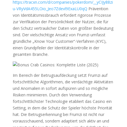
https://tracxn.com/d/companies/pokerdom/__yCIJy88zi
u-VRyVdA455LOio_Jeo7Zdevl9ExaLU0qQ
Prävention
von Identitätsmissbrauch erfordert rigorose Prozesse
zur Verifikation der Persönlichkeit der Nutzer, die für
den Schutz vertraulicher Daten von größter Bedeutung
sind. Der vielschichtige Ansatz von Frumzi umfasst
gründliche „Know Your Customer“-Verfahren (KYC),
einen Grundpfeiler der Identitätskontrolle in der
gesamten Branche.
Im Bereich der Betrugsaufdeckung setzt Frumzi auf
fortschrittliche Algorithmen, die verdächtige Aktivitäten
und Anomalien in sofort aufspüren und so mögliche
Risiken minimieren. Durch den Verwendung
fortschrittlichster Technologie etabliert das Casino ein
Setting, in dem die Schutz der Spieler höchste Priorität
hat. Die Betrugserkennung bei Frumzi ist nicht nur
vorausschauend, sondern adaptiert sich aktiv an und