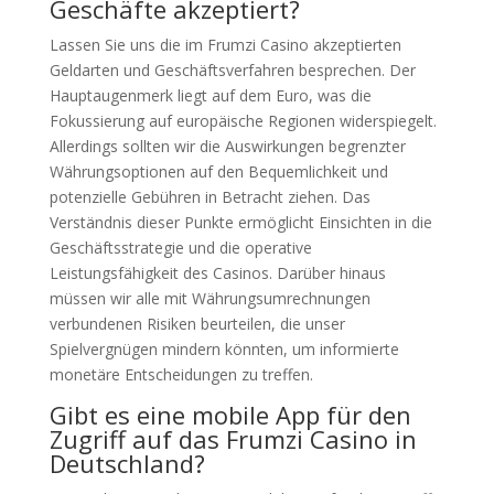
Geschäfte akzeptiert?
Lassen Sie uns die im Frumzi Casino akzeptierten
Geldarten und Geschäftsverfahren besprechen. Der
Hauptaugenmerk liegt auf dem Euro, was die
Fokussierung auf europäische Regionen widerspiegelt.
Allerdings sollten wir die Auswirkungen begrenzter
Währungsoptionen auf den Bequemlichkeit und
potenzielle Gebühren in Betracht ziehen. Das
Verständnis dieser Punkte ermöglicht Einsichten in die
Geschäftsstrategie und die operative
Leistungsfähigkeit des Casinos. Darüber hinaus
müssen wir alle mit Währungsumrechnungen
verbundenen Risiken beurteilen, die unser
Spielvergnügen mindern könnten, um informierte
monetäre Entscheidungen zu treffen.
Gibt es eine mobile App für den
Zugriff auf das Frumzi Casino in
Deutschland?