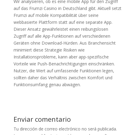
Wir analysieren, ob es eine mobile App für den Zugriff
auf das Frumzi Casino in Deutschland gibt. Aktuell setzt
Frumzi auf mobile Kompatibilität über seine
webbasierte Plattform statt auf eine separate App.
Dieser Ansatz gewährleistet einen reibungslosen
Zugriff auf alle App-Funktionen auf verschiedenen
Geräten ohne Download-Hürden. Aus Branchensicht
minimiert diese Strategie Risiken wie
Installationsprobleme, kann aber app-spezifische
Vorteile wie Push-Benachrichtigungen einschränken.
Nutzer, die Wert auf umfassende Funktionen legen,
sollten daher das Verhältnis zwischen Komfort und
Funktionsumfang genau abwägen.
Enviar comentario
Tu dirección de correo electrónico no será publicada.