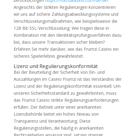
berücksichtigen
https://frumzikazino.com/de-de/
.
Angesichts der strikten Regulierungen konzentrieren
wir uns auf sichere Zahlungsabwicklungssysteme und
Verschlüsselungsmaßnahmen, wie beispielsweise die
128-Bit-SSL-Verschlüsselung. Wie tragen diese in
Kombination mit den Identitätsprüfungsverfahren dazu
bei, dass unsere Transaktionen sicher bleiben?
Erfahren Sie mehr darüber, wie das Frumzi Casino ein
sicheres Spielerlebnis gewährleistet.
Lizenz und Regulierungskonformität
Bei der Beurteilung der Sicherheit von Ein- und
Auszahlungen im Casino Frumzi ist das Verständnis der
Lizenz und der Regulierungskonformität essentiell. Um
unseren Sicherheitsstandard zu gewährleisten, muss
das Frumzi Casino strikte Regulierungsanforderungen
erfüllen. Der Betrieb unter einer anerkannten
Lizenzbehörde bietet ein hohes Niveau von
Transparenz und Verantwortung. Diese
Regulierungsstellen, die häufig in anerkannten
Rechtsgebieten ansässig sind, setzen strenge