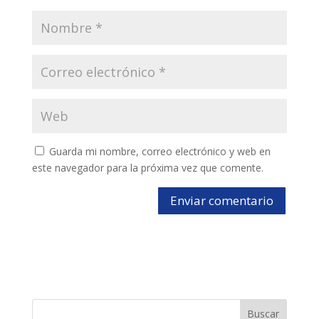
Guarda mi nombre, correo electrónico y web en
este navegador para la próxima vez que comente.
Buscar