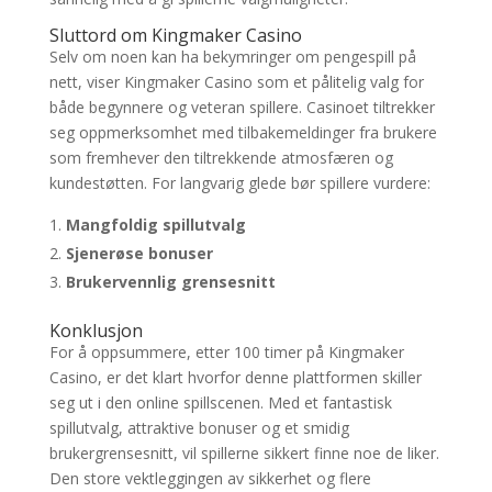
Sluttord om Kingmaker Casino
Selv om noen kan ha bekymringer om pengespill på
nett, viser Kingmaker Casino som et pålitelig valg for
både begynnere og veteran spillere. Casinoet tiltrekker
seg oppmerksomhet med tilbakemeldinger fra brukere
som fremhever den tiltrekkende atmosfæren og
kundestøtten. For langvarig glede bør spillere vurdere:
Mangfoldig spillutvalg
Sjenerøse bonuser
Brukervennlig grensesnitt
Konklusjon
For å oppsummere, etter 100 timer på Kingmaker
Casino, er det klart hvorfor denne plattformen skiller
seg ut i den online spillscenen. Med et fantastisk
spillutvalg, attraktive bonuser og et smidig
brukergrensesnitt, vil spillerne sikkert finne noe de liker.
Den store vektleggingen av sikkerhet og flere