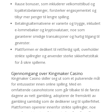
Rause bonuser, som inkluderer velkomsttilbud og
lojalitetsbelønninger, forsterker engasjementet og
tilbyr mer penger til lengre spilling.
Betalingsalternativene er varierte og trygge, inkludert
e-lommebøker og kryptovalutaer, noe som
garanterer smidige transaksjoner og hurtig tilgang til
gevinster.
Plattformen er dedikert til rettferdig spill, overholder
strikte spillregler og anvender sterke sikkerhetstiltak
for å sikre spillerne.
Gjennomgang over Kingmaker Casino
Kingmaker Casino skiller seg ut som et pulserende mål
for entusiaster innen online spilling. Med en
omfattende casinohistorie som går tilbake til de første
dagene av nett gambling, adopterer de fremskritt av
gambling samtidig som de dedikerer seg til spillerfrihet.
Plattformen opererer innenfor strikte spillregler, noe