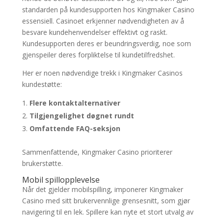
standarden på kundesupporten hos Kingmaker Casino
essensiell. Casinoet erkjenner nødvendigheten av å
besvare kundehenvendelser effektivt og raskt.
Kundesupporten deres er beundringsverdig, noe som
gjenspeiler deres forpliktelse til kundetilfredshet.
Her er noen nødvendige trekk i Kingmaker Casinos
kundestøtte:
Flere kontaktalternativer
Tilgjengelighet døgnet rundt
Omfattende FAQ-seksjon
Sammenfattende, Kingmaker Casino prioriterer
brukerstøtte.
Mobil spillopplevelse
Når det gjelder mobilspilling, imponerer Kingmaker
Casino med sitt brukervennlige grensesnitt, som gjør
navigering til en lek. Spillere kan nyte et stort utvalg av