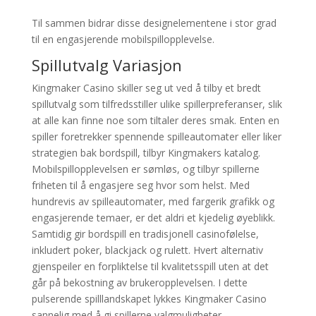
Til sammen bidrar disse designelementene i stor grad
til en engasjerende mobilspillopplevelse.
Spillutvalg Variasjon
Kingmaker Casino skiller seg ut ved å tilby et bredt
spillutvalg som tilfredsstiller ulike spillerpreferanser, slik
at alle kan finne noe som tiltaler deres smak. Enten en
spiller foretrekker spennende spilleautomater eller liker
strategien bak bordspill, tilbyr Kingmakers katalog.
Mobilspillopplevelsen er sømløs, og tilbyr spillerne
friheten til å engasjere seg hvor som helst. Med
hundrevis av spilleautomater, med fargerik grafikk og
engasjerende temaer, er det aldri et kjedelig øyeblikk.
Samtidig gir bordspill en tradisjonell casinofølelse,
inkludert poker, blackjack og rulett. Hvert alternativ
gjenspeiler en forpliktelse til kvalitetsspill uten at det
går på bekostning av brukeropplevelsen. I dette
pulserende spilllandskapet lykkes Kingmaker Casino
sannelig med å gi spillerne valgmuligheter.