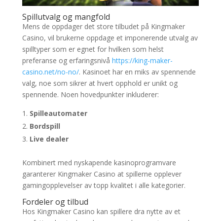
Spillutvalg og mangfold
Mens de oppdager det store tilbudet på Kingmaker
Casino, vil brukerne oppdage et imponerende utvalg av
spilltyper som er egnet for hvilken som helst
preferanse og erfaringsnivå
https://king-maker-
casino.net/no-no/
. Kasinoet har en miks av spennende
valg, noe som sikrer at hvert opphold er unikt og
spennende. Noen hovedpunkter inkluderer:
Spilleautomater
Bordspill
Live dealer
Kombinert med nyskapende kasinoprogramvare
garanterer Kingmaker Casino at spillerne opplever
gamingopplevelser av topp kvalitet i alle kategorier.
Fordeler og tilbud
Hos Kingmaker Casino kan spillere dra nytte av et