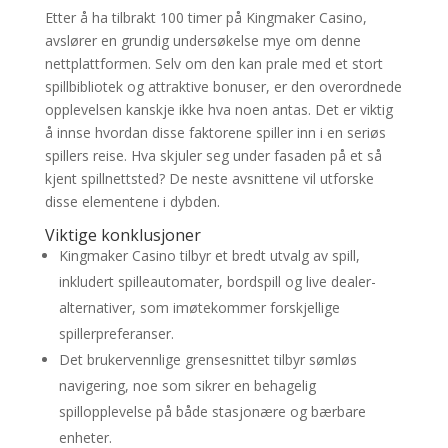
Etter å ha tilbrakt 100 timer på Kingmaker Casino,
avslører en grundig undersøkelse mye om denne
nettplattformen. Selv om den kan prale med et stort
spillbibliotek og attraktive bonuser, er den overordnede
opplevelsen kanskje ikke hva noen antas. Det er viktig
å innse hvordan disse faktorene spiller inn i en seriøs
spillers reise. Hva skjuler seg under fasaden på et så
kjent spillnettsted? De neste avsnittene vil utforske
disse elementene i dybden.
Viktige konklusjoner
Kingmaker Casino tilbyr et bredt utvalg av spill,
inkludert spilleautomater, bordspill og live dealer-
alternativer, som imøtekommer forskjellige
spillerpreferanser.
Det brukervennlige grensesnittet tilbyr sømløs
navigering, noe som sikrer en behagelig
spillopplevelse på både stasjonære og bærbare
enheter.