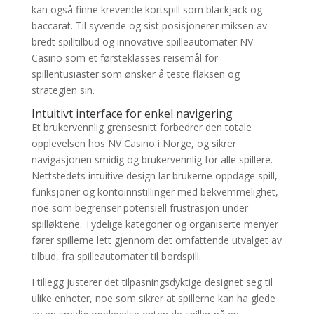
kan også finne krevende kortspill som blackjack og
baccarat. Til syvende og sist posisjonerer miksen av
bredt spilltilbud og innovative spilleautomater NV
Casino som et førsteklasses reisemål for
spillentusiaster som ønsker å teste flaksen og
strategien sin.
Intuitivt interface for enkel navigering
Et brukervennlig grensesnitt forbedrer den totale
opplevelsen hos NV Casino i Norge, og sikrer
navigasjonen smidig og brukervennlig for alle spillere.
Nettstedets intuitive design lar brukerne oppdage spill,
funksjoner og kontoinnstillinger med bekvemmelighet,
noe som begrenser potensiell frustrasjon under
spilløktene. Tydelige kategorier og organiserte menyer
fører spillerne lett gjennom det omfattende utvalget av
tilbud, fra spilleautomater til bordspill.
I tillegg justerer det tilpasningsdyktige designet seg til
ulike enheter, noe som sikrer at spillerne kan ha glede