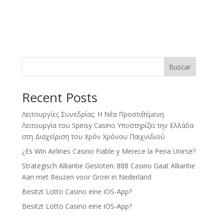
Buscar
Recent Posts
Λειτουργίες Συνεδρίας: Η Νέα Προστιθέμενη
Λειτουργία του Spinsy Casino Υποστηρίζει την Ελλάδα
στη Διαχείριση του Χρόν Χρόνου Παιχνιδιού
¿Es Win Airlines Casino Fiable y Merece la Pena Unirse?
Strategisch Alliantie Gesloten: 888 Casino Gaat Alliantie
Aan met Reuzen voor Groei in Nederland
Besitzt Lotto Casino eine iOS-App?
Besitzt Lotto Casino eine iOS-App?