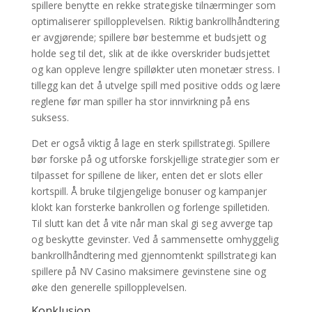
spillere benytte en rekke strategiske tilnærminger som
optimaliserer spillopplevelsen. Riktig bankrollhåndtering
er avgjørende; spillere bør bestemme et budsjett og
holde seg til det, slik at de ikke overskrider budsjettet
og kan oppleve lengre spilløkter uten monetær stress. I
tillegg kan det å utvelge spill med positive odds og lære
reglene før man spiller ha stor innvirkning på ens
suksess.
Det er også viktig å lage en sterk spillstrategi. Spillere
bør forske på og utforske forskjellige strategier som er
tilpasset for spillene de liker, enten det er slots eller
kortspill. Å bruke tilgjengelige bonuser og kampanjer
klokt kan forsterke bankrollen og forlenge spilletiden.
Til slutt kan det å vite når man skal gi seg avverge tap
og beskytte gevinster. Ved å sammensette omhyggelig
bankrollhåndtering med gjennomtenkt spillstrategi kan
spillere på NV Casino maksimere gevinstene sine og
øke den generelle spillopplevelsen.
Konklusjon