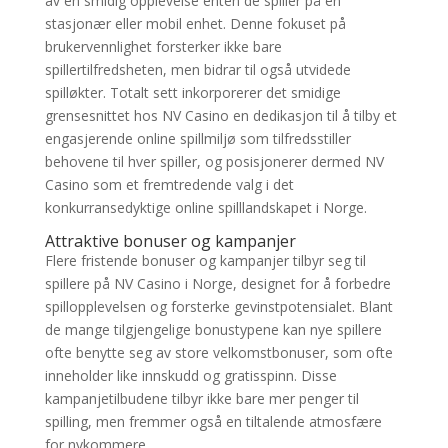
av en smidig opplevelse enten de spiller på en
stasjonær eller mobil enhet. Denne fokuset på
brukervennlighet forsterker ikke bare
spillertilfredsheten, men bidrar til også utvidede
spilløkter. Totalt sett inkorporerer det smidige
grensesnittet hos NV Casino en dedikasjon til å tilby et
engasjerende online spillmiljø som tilfredsstiller
behovene til hver spiller, og posisjonerer dermed NV
Casino som et fremtredende valg i det
konkurransedyktige online spilllandskapet i Norge.
Attraktive bonuser og kampanjer
Flere fristende bonuser og kampanjer tilbyr seg til
spillere på NV Casino i Norge, designet for å forbedre
spillopplevelsen og forsterke gevinstpotensialet. Blant
de mange tilgjengelige bonustypene kan nye spillere
ofte benytte seg av store velkomstbonuser, som ofte
inneholder like innskudd og gratisspinn. Disse
kampanjetilbudene tilbyr ikke bare mer penger til
spilling, men fremmer også en tiltalende atmosfære
for nykommere.