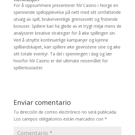
For å oppsummere presenterer NV Casino i Norge en
spennende spillopplevelse på nett med sitt omfattende
utvalg av spill, brukervennlige grensesnitt og fristende
bonuser. Spillere kan ha glede av et trygt miljø mens de
analyserer kreative strategier for å øke spillingen sin.
Ved å utnytte kontinuerlige kampanjer og kjenne
spilllandskapet, kan spillere øke gevinstene sine og øke
sitt totale eventyr. Ta del i spenningen i dag og lær
hvorfor NV Casino er det ultimate reisemålet for
spillentusiaster.
Enviar comentario
Tu dirección de correo electrónico no será publicada.
Los campos obligatorios están marcados con
*