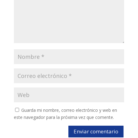
Guarda mi nombre, correo electrónico y web en
este navegador para la próxima vez que comente.