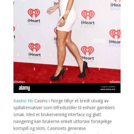
Kasino Nv
Casino i Norge tilbyr et bredt utvalg av
spillalternativer som tilfredsstiller til enhver gamblers
smak. Med et brukervennlig interface og glatt
navigering kan brukerne enkelt utforske forskjellige
kortspill og slots. Casinoets generøse