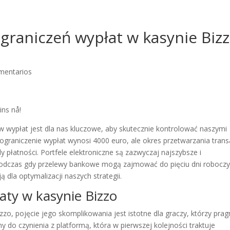
ograniczeń wypłat w kasynie Biz
mentarios
ów wypłat jest dla nas kluczowe, aby skutecznie kontrolować naszymi
ograniczenie wypłat wynosi 4000 euro, ale okres przetwarzania trans
 płatności. Portfele elektroniczne są zazwyczaj najszybsze i
podczas gdy przelewy bankowe mogą zajmować do pięciu dni roboczy
ą dla optymalizacji naszych strategii.
aty w kasynie Bizzo
zzo, pojęcie jego skomplikowania jest istotne dla graczy, którzy pra
do czynienia z platformą, która w pierwszej kolejności traktuje