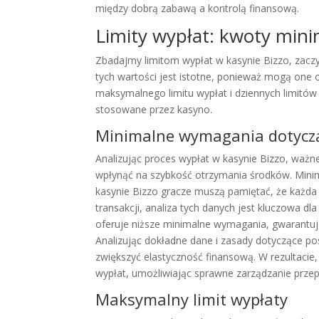
między dobrą zabawą a kontrolą finansową.
Limity wypłat: kwoty min
Zbadajmy limitom wypłat w kasynie Bizzo, zacz
tych wartości jest istotne, ponieważ mogą one
maksymalnego limitu wypłat i dziennych limitów 
stosowane przez kasyno.
Minimalne wymagania dotyczą
Analizując proces wypłat w kasynie Bizzo, ważn
wpłynąć na szybkość otrzymania środków. Minim
kasynie Bizzo gracze muszą pamiętać, że każd
transakcji, analiza tych danych jest kluczowa d
oferuje niższe minimalne wymagania, gwarantuj
Analizując dokładne dane i zasady dotyczące p
zwiększyć elastyczność finansową. W rezultaci
wypłat, umożliwiając sprawne zarządzanie prze
Maksymalny limit wypłaty