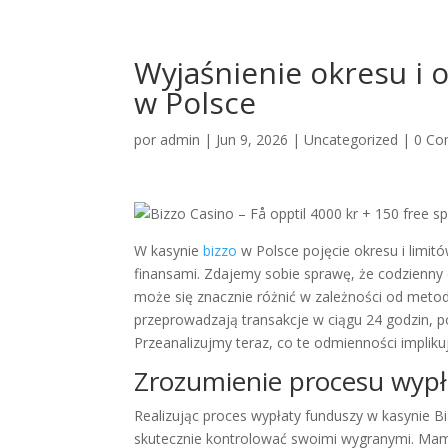
Wyjaśnienie okresu i 
w Polsce
por
admin
|
Jun 9, 2026
|
Uncategorized
|
0 Co
W kasynie
bizzo
w Polsce pojęcie okresu i limit
finansami. Zdajemy sobie sprawę, że codzienny 
może się znacznie różnić w zależności od metody
przeprowadzają transakcje w ciągu 24 godzin, 
Przeanalizujmy teraz, co te odmienności implikuj
Zrozumienie procesu wypł
Realizując proces wypłaty funduszy w kasynie Bi
skutecznie kontrolować swoimi wygranymi. Mamy 