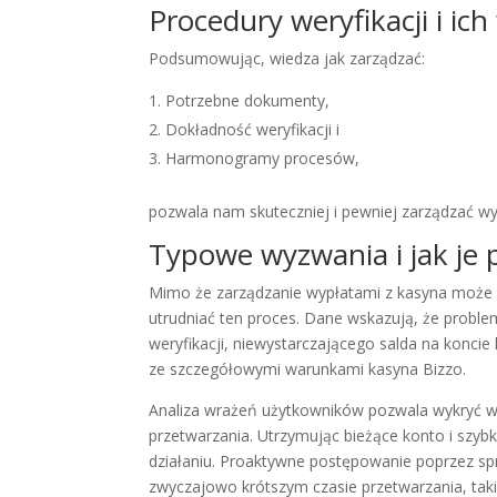
Procedury weryfikacji i ic
Podsumowując, wiedza jak zarządzać:
Potrzebne dokumenty,
Dokładność weryfikacji i
Harmonogramy procesów,
pozwala nam skuteczniej i pewniej zarządzać wy
Typowe wyzwania i jak je
Mimo że zarządzanie wypłatami z kasyna może n
utrudniać ten proces. Dane wskazują, że problem
weryfikacji, niewystarczającego salda na koncie
ze szczegółowymi warunkami kasyna Bizzo.
Analiza wrażeń użytkowników pozwala wykryć wz
przetwarzania. Utrzymując bieżące konto i szy
działaniu. Proaktywne postępowanie poprzez spr
zwyczajowo krótszym czasie przetwarzania, taki