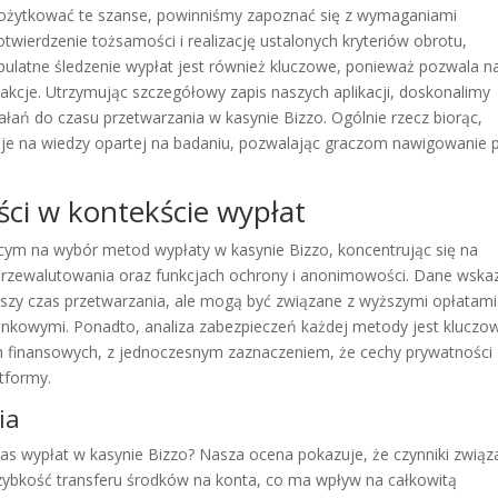
spożytkować te szanse, powinniśmy zapoznać się z wymaganiami
twierdzenie tożsamości i realizację ustalonych kryteriów obrotu,
upulatne śledzenie wypłat jest również kluczowe, ponieważ pozwala 
akcje. Utrzymując szczegółowy zapis naszych aplikacji, doskonalimy
łań do czasu przetwarzania w kasynie Bizzo. Ogólnie rzecz biorąc,
je na wiedzy opartej na badaniu, pozwalając graczom nawigowanie 
ci w kontekście wypłat
ym na wybór metod wypłaty w kasynie Bizzo, koncentrując się na
 przewalutowania oraz funkcjach ochrony i anonimowości. Dane wskaz
ybszy czas przetwarzania, ale mogą być związane z wyższymi opłatami
nkowymi. Ponadto, analiza zabezpieczeń każdej metody jest kluczo
h finansowych, z jednoczesnym zaznaczeniem, że cechy prywatności
tformy.
ia
as wypłat w kasynie Bizzo? Nasza ocena pokazuje, że czynniki zwią
zybkość transferu środków na konta, co ma wpływ na całkowitą