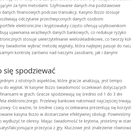
ojącym za tymi metodami. Szyfrowanie danych ma podstawowe
 danych finansowych podczas transakcji. Kasyno Bizzo stosuje
możliwiają odczytanie przechwyconych danych osobom
ortfele elektroniczne i kryptowaluty często oferują użytkownikom
bują ujawniania wrażliwych danych bankowych, co redukuje ryzyko
ktronicznych stosuje uwierzytelnianie wieloskładnikowe, co tworzy ko
my świadomie wybrać metodę wypłaty, która najlepiej pasuje do na
samym kontrolę zarówno nad naszymi zasobami, jak i danymi
o się spodziewać
jednym z istotnych aspektów, które gracze analizują, jest tempo
eniu do wypłat. W kasynie Bizzo świadomość oczekiwań dotyczących
finansami w grach. Gracze spodziewają się średnio od 1 do 3 dni
ela elektronicznego. Przelewy bankowe natomiast najczęściej trwaj
nżowy. Co ważne, te średnie czasy oczekiwania prezentują się korzyst
owanie kasyna Bizzo w dostarczanie efektywnej obsługi. Powinniśmy
ko wydłużyć te okresy. Mając świadomość te kryteria, jesteśmy w stan
 satysfakcjonujące przeżycia z gry. Kluczowe jest znalezienie równow