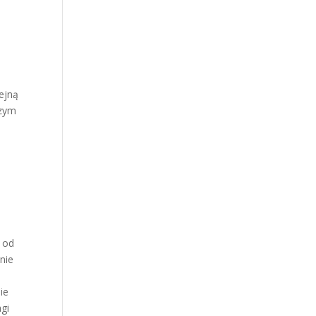
lejną
szym
ą od
nie
ie
agi