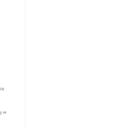
się
wy w