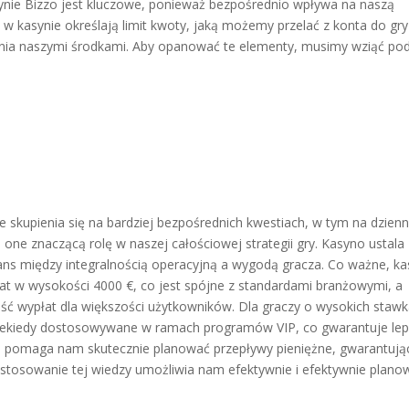
ynie Bizzo jest kluczowe, ponieważ bezpośrednio wpływa na naszą
 w kasynie określają limit kwoty, jaką możemy przelać z konta do gry
nia naszymi środkami. Aby opanować te elementy, musimy wziąć po
e skupienia się na bardziej bezpośrednich kwestiach, w tym na dzien
ne znaczącą rolę w naszej całościowej strategii gry. Kasyno ustala
alans między integralnością operacyjną a wygodą gracza. Co ważne, k
at w wysokości 4000 €, co jest spójne z standardami branżowymi, a
ć wypłat dla większości użytkowników. Dla graczy o wysokich staw
 niekiedy dostosowywane w ramach programów VIP, co gwarantuje le
ń pomaga nam skutecznie planować przepływy pieniężne, gwarantują
stosowanie tej wiedzy umożliwia nam efektywnie i efektywnie plano