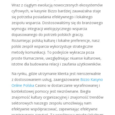
Wraz z ciągłym ewolucją nowoczesnych ekosystemów
cyfrowych, w kasynie Bizzo bardziej zauważalna staje
się potrzeba posiadania efektywnego i lokalnego
zespołu wsparcia. Dostosowaliśmy się do branżowego
wymogu: integracji wielojęzycznego wsparcia
dopasowanego do potrzeb polskich graczy.
Rozumiejąc polską kulturę i lokalne preferencje, nasz
polski zespół wsparcia wykorzystuje strategiczne
metody komunikacji. To podejście wykracza poza
proste tłumaczenie, uwzględniając niuanse kulturowe,
istotne dla budowania relacji i zaufania użytkowników.
Na rynku, gdzie utrzymanie klienta jest nierozerwalnie
z dostosowaniem usług, zaangażowanie
Bizzo Kasyno
Online Polska
Casino w dostarczanie wyrafinowanej i
kontekstowej pomocy jest niezrównane. Biegła
znajomość kultury organizacyjnej i znajomość trendów
sektorowych naszego zespołu umożliwiają nam
efektywnie współpracować, zapewniając efektywne
rozstrzyganie zapytań. Ta współpraca między lokalnym