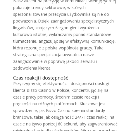
Nasz akcent na precyzję w komunikacji wielojęzycznej
pokazuje trendy sektorowe, w których
spersonalizowane przeżycia użytkownika są nie do
podważenia. Dzięki zaangażowaniu specjalistycznych
lingwistów, znających żargon gier i wyrażenia
kulturowo istotne, wykraczamy ponad standardowe
tłumaczenie, angażując się w efektywną komunikację,
która rezonuje z polską wspólnotą graczy. Taka
strategiczna specjalizacja uwydatnia nasze
zaangażowanie w poprawę jakości serwisu i
zadowolenia klienta.
Czas reakcji i dostępność
Przyjrzyjmy się efektywności i dostępności obsługi
klienta Bizzo Casino w Polsce, koncentrując się na
czasie pracy pomocy, średnim czasie reakcji i
prędkości na różnych platformach. Kluczowe jest
sprawdzenie, jak Bizzo Casino spełnia standardy
branżowe, takie jak osiągalność 24/7 i czas reakcji na
czacie na żywo poniżej 60 sekund, aby zagwarantować
minimalne tarcie dla użytkowników. Wraz ze wzrostem