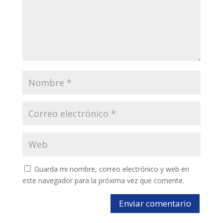
Guarda mi nombre, correo electrónico y web en
este navegador para la próxima vez que comente.