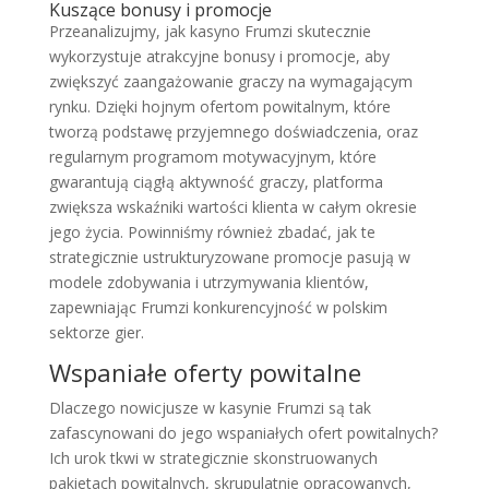
Kuszące bonusy i promocje
Przeanalizujmy, jak kasyno Frumzi skutecznie
wykorzystuje atrakcyjne bonusy i promocje, aby
zwiększyć zaangażowanie graczy na wymagającym
rynku. Dzięki hojnym ofertom powitalnym, które
tworzą podstawę przyjemnego doświadczenia, oraz
regularnym programom motywacyjnym, które
gwarantują ciągłą aktywność graczy, platforma
zwiększa wskaźniki wartości klienta w całym okresie
jego życia. Powinniśmy również zbadać, jak te
strategicznie ustrukturyzowane promocje pasują w
modele zdobywania i utrzymywania klientów,
zapewniając Frumzi konkurencyjność w polskim
sektorze gier.
Wspaniałe oferty powitalne
Dlaczego nowicjusze w kasynie Frumzi są tak
zafascynowani do jego wspaniałych ofert powitalnych?
Ich urok tkwi w strategicznie skonstruowanych
pakietach powitalnych, skrupulatnie opracowanych,