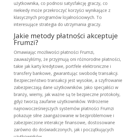
użytkownika, co podnosi satysfakcję graczy, co
niekiedy może przekroczyć korzyści wynikające z
klasycznych programów lojalnościowych. To
interesujące strategia do utrzymania graczy.
Jakie metody płatności akceptuje
Frumzi?
Omawiając możliwości płatności Frumzi,
zauważyliśmy, że przyjmują oni różnorodne płatności,
takie jak karty kredytowe, portfele elektroniczne i
transfery bankowe, gwarantując swobodę transakcji.
Bezpieczeństwo transakcji jest wysokie, a szyfrowanie
zabezpieczają dane użytkowników. Jako specjaliści w
branży, wiemy, jak ważne są te bezpieczne protokoły,
gdyż tworzą zaufanie użytkowników. Wdrożenie
najnowocześniejszych systemów płatności Frumzi
pokazuje silne zaangażowanie w bezproblemowe i
zabezpieczone interakcje finansowe, dostosowane
zarówno do doświadczonych, jak i początkujących
użytkowników.