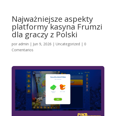
Najważniejsze aspekty
platformy kasyna Frumzi
dla graczy z Polski
por
admin
|
Jun 9, 2026
|
Uncategorized
|
0
Comentarios