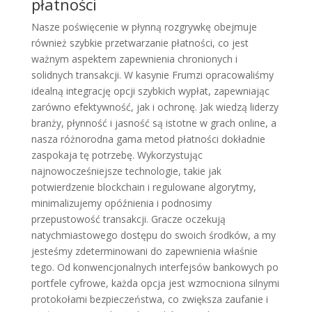
płatności
Nasze poświęcenie w płynną rozgrywkę obejmuje
również szybkie przetwarzanie płatności, co jest
ważnym aspektem zapewnienia chronionych i
solidnych transakcji. W kasynie Frumzi opracowaliśmy
idealną integrację opcji szybkich wypłat, zapewniając
zarówno efektywność, jak i ochronę. Jak wiedzą liderzy
branży, płynność i jasność są istotne w grach online, a
nasza różnorodna gama metod płatności dokładnie
zaspokaja tę potrzebę. Wykorzystując
najnowocześniejsze technologie, takie jak
potwierdzenie blockchain i regulowane algorytmy,
minimalizujemy opóźnienia i podnosimy
przepustowość transakcji. Gracze oczekują
natychmiastowego dostępu do swoich środków, a my
jesteśmy zdeterminowani do zapewnienia właśnie
tego. Od konwencjonalnych interfejsów bankowych po
portfele cyfrowe, każda opcja jest wzmocniona silnymi
protokołami bezpieczeństwa, co zwiększa zaufanie i