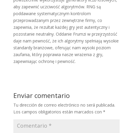
aby zapewnić uczciwość algorytmów. RNG są
poddawane systematycznym kontrolom
przeprowadzanym przez zewnętrzne firmy, co
zapewnia, że rezultat każdej gry jest autentyczny i
pozostanie neutralny. Oddanie Frumzi w przejrzystość
daje nam pewność, że ich algorytmy spełniają wysokie
standardy branżowe, oferując nam wysoki poziom
zaufania, który poprawia nasze wrażenia z gry,
zapewniając ochronę i pewność.
Enviar comentario
Tu dirección de correo electrónico no será publicada.
Los campos obligatorios están marcados con
*