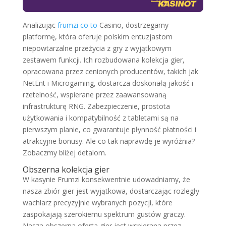
Analizując
frumzi co to
Casino, dostrzegamy
platformę, która oferuje polskim entuzjastom
niepowtarzalne przeżycia z gry z wyjątkowym
zestawem funkcji. Ich rozbudowana kolekcja gier,
opracowana przez cenionych producentów, takich jak
NetEnt i Microgaming, dostarcza doskonałą jakość i
rzetelność, wspierane przez zaawansowaną
infrastrukturę RNG. Zabezpieczenie, prostota
użytkowania i kompatybilność z tabletami są na
pierwszym planie, co gwarantuje płynność płatności i
atrakcyjne bonusy. Ale co tak naprawdę je wyróżnia?
Zobaczmy bliżej detalom.
Obszerna kolekcja gier
W kasynie Frumzi konsekwentnie udowadniamy, że
nasza zbiór gier jest wyjątkowa, dostarczając rozległy
wachlarz precyzyjnie wybranych pozycji, które
zaspokajają szerokiemu spektrum gustów graczy.
Nasza obszerna oferta gier jest wspierana przez