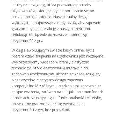
intuicyjną nawigację, która przewiduje potrzeby
użytkowników, oferując płynne poruszanie się po
naszej szerokiej ofercie. Nasz aktualny design
wykorzystuje najnowsze zasady UI/UX, aby zapewnić
graczom płynną interakcję z naszymi treściami,
redukując obciążenie poznawcze i podnosząc
przyjemność z gry.
W ciągle ewoluującym świecie kasyn online, bycie
liderem dzięki skupieniu na użytkowniku jest niezbędne.
Wykorzystujemy wiodące w branży elastyczne
technologie, które dostosowują interakcje do
zachowań użytkowników, ulepszając każdą sesję gry.
Nasz czytelny, elastyczny design zapewnia
kompatybilność z różnymi urządzeniami, zapewniając
spójne wrażenia, zarówno na PC, jak i na smartfonach
i tabletach. Skupiając się na funkcjonalność i estetykę,
pozwalamy graczom zająć się wyłącznie na
przyjemności z gry, bez przeszkód.