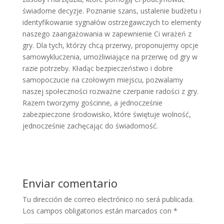
świadome decyzje. Poznanie szans, ustalenie budżetu i
identyfikowanie sygnałów ostrzegawczych to elementy
naszego zaangażowania w zapewnienie Ci wrażeń z
gry. Dla tych, którzy chcą przerwy, proponujemy opcje
samowykluczenia, umożliwiające na przerwę od gry w
razie potrzeby. Kładąc bezpieczeństwo i dobre
samopoczucie na czołowym miejscu, pozwalamy
naszej społeczności rozważne czerpanie radości z gry.
Razem tworzymy gościnne, a jednocześnie
zabezpieczone środowisko, które świętuje wolność,
jednocześnie zachęcając do świadomość.
Enviar comentario
Tu dirección de correo electrónico no será publicada.
Los campos obligatorios están marcados con
*