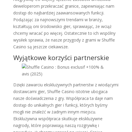
deweloperom przekraczać granice, zapewniając nam
dostęp do najbardziej zaawansowanych funkcji.
Podążając za najnowszymi trendami w branży,
kształtują oni środowisko gier, sprawiając, że wciąż
chcemy wracać po więcej. Ostatecznie to ich wspólny
wysiłek sprawia, że nasze przygody z grami w Shuffle
Casino są jeszcze ciekawsze.
Wyjątkowe korzyści partnerskie
Dzięki zawarciu ekskluzywnych partnerstw z wiodącymi
dostawcami gier, Shuffle Casino istotnie ubogaca
nasze doświadczenia z gry. Współpraca ta daje nam
dostęp do unikalnych gier i funkcji, których byśmy
mogli nie znaleźć w żadnym innym miejscu.
Ekskluzywna współpraca skutkuje ekskluzywne
nagrody, które poprawiają naszą rozgrywkę i