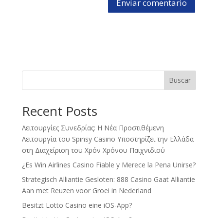
Buscar
Recent Posts
Λειτουργίες Συνεδρίας: Η Νέα Προστιθέμενη
Λειτουργία του Spinsy Casino Υποστηρίζει την Ελλάδα
στη Διαχείριση του Χρόν Χρόνου Παιχνιδιού
¿Es Win Airlines Casino Fiable y Merece la Pena Unirse?
Strategisch Alliantie Gesloten: 888 Casino Gaat Alliantie
Aan met Reuzen voor Groei in Nederland
Besitzt Lotto Casino eine iOS-App?