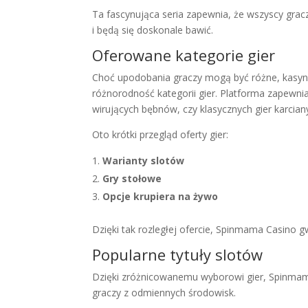
Ta fascynująca seria zapewnia, że wszyscy gra
i będą się doskonale bawić.
Oferowane kategorie gier
Choć upodobania graczy mogą być różne, kasyn
różnorodność kategorii gier. Platforma zapewnia,
wirujących bębnów, czy klasycznych gier karcian
Oto krótki przegląd oferty gier:
Warianty slotów
Gry stołowe
Opcje krupiera na żywo
Dzięki tak rozległej ofercie, Spinmama Casino 
Popularne tytuły slotów
Dzięki zróżnicowanemu wyborowi gier, Spinmam
graczy z odmiennych środowisk.