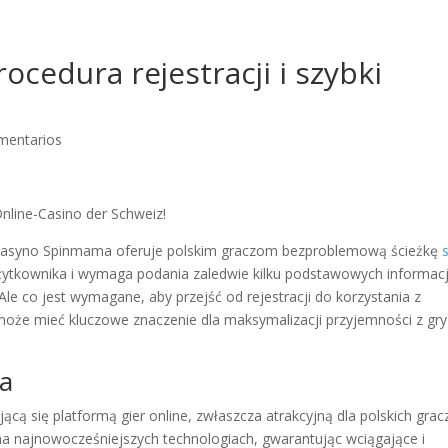
cedura rejestracji i szybki
mentarios
ne, kasyno Spinmama oferuje polskim graczom bezproblemową ścieżkę
a użytkownika i wymaga podania zaledwie kilku podstawowych informacj
Ale co jest wymagane, aby przejść od rejestracji do korzystania z
 może mieć kluczowe znaczenie dla maksymalizacji przyjemności z gr
a
cą się platformą gier online, zwłaszcza atrakcyjną dla polskich grac
 na najnowocześniejszych technologiach, gwarantując wciągające i