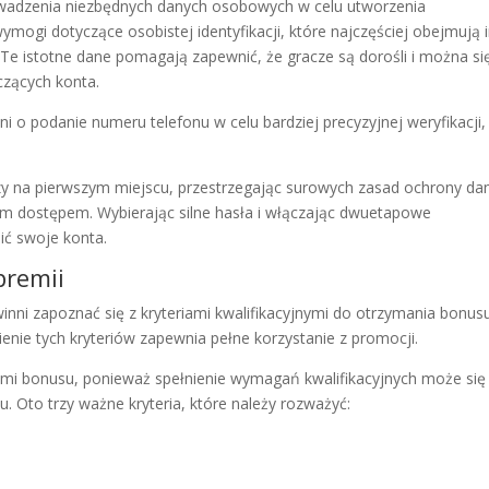
adzenia niezbędnych danych osobowych w celu utworzenia
mogi dotyczące osobistej identyfikacji, które najczęściej obejmują 
. Te istotne dane pomagają zapewnić, że gracze są dorośli i można si
zących konta.
o podanie numeru telefonu w celu bardziej precyzyjnej weryfikacji,
 na pierwszym miejscu, przestrzegając surowych zasad ochrony da
m dostępem. Wybierając silne hasła i włączając dwuetapowe
ić swoje konta.
premii
inni zapoznać się z kryteriami kwalifikacyjnymi do otrzymania bonus
ienie tych kryteriów zapewnia pełne korzystanie z promocji.
mi bonusu, ponieważ spełnienie wymagań kwalifikacyjnych może się
. Oto trzy ważne kryteria, które należy rozważyć: