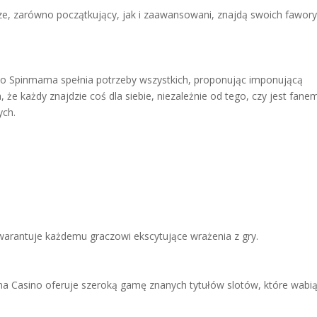
cze, zarówno początkujący, jak i zaawansowani, znajdą swoich fawor
o Spinmama spełnia potrzeby wszystkich, proponując imponującą
 że każdy znajdzie coś dla siebie, niezależnie od tego, czy jest fane
ych.
gwarantuje każdemu graczowi ekscytujące wrażenia z gry.
a Casino oferuje szeroką gamę znanych tytułów slotów, które wabi