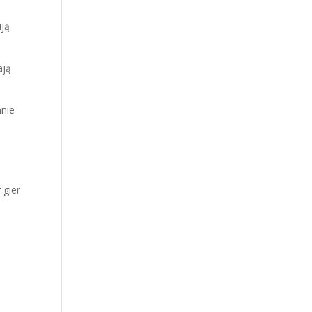
ują
ają
anie
 gier