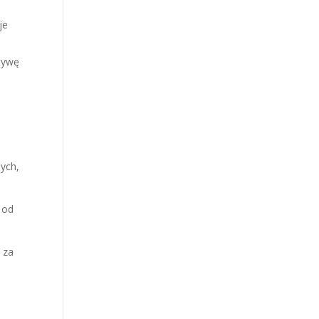
je
atywę
ych,
 od
 za