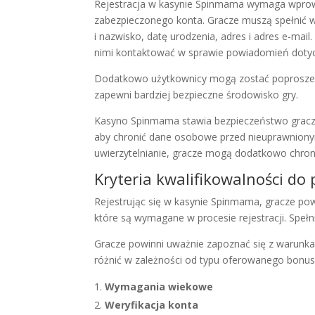
Rejestracja w kasynie Spinmama wymaga wprow
zabezpieczonego konta. Gracze muszą spełnić wy
i nazwisko, datę urodzenia, adres i adres e-mail
nimi kontaktować w sprawie powiadomień dotyc
Dodatkowo użytkownicy mogą zostać poproszeni 
zapewni bardziej bezpieczne środowisko gry.
Kasyno Spinmama stawia bezpieczeństwo graczy
aby chronić dane osobowe przed nieuprawniony
uwierzytelnianie, gracze mogą dodatkowo chron
Kryteria kwalifikowalności do 
Rejestrując się w kasynie Spinmama, gracze pow
które są wymagane w procesie rejestracji. Spełn
Gracze powinni uważnie zapoznać się z warunka
różnić w zależności od typu oferowanego bonusu
Wymagania wiekowe
Weryfikacja konta