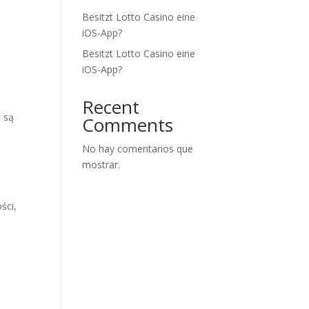
Besitzt Lotto Casino eine
iOS-App?
Besitzt Lotto Casino eine
iOS-App?
Recent
t są
Comments
No hay comentarios que
mostrar.
ści,