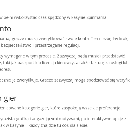
 pełni wykorzystać czas spędzony w kasynie Spinmama.
onto
mama, gracze muszą zweryfikować swoje konta. Ten niezbędny krok,
bezpieczeństwo i przestrzeganie regulacji.
 wymagane w tym procesie. Zazwyczaj będą musieli przedstawić
ki jak paszport lub licencja kierowcy, a także fakturę za usługi lub
adresu.
znie je zweryfikuje. Gracze zazwyczaj mogą spodziewać się weryfik
 gier
icowane kategorie gier, które zaspokoją wszelkie preferencje.
yrazistą grafiką i angażującymi motywami, po interaktywne opcje z
k w kasynie – każdy znajdzie tu coś dla siebie.