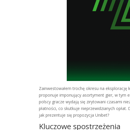
Zainwestowałem trochę okresu na eksplorację 
proponuje imponujący asortyment gier, w tym e
polscy gracze wydają się zirytowani czasami ni
płatności, co skutkuje nieprzewidzianych opłat.
jak prezentuje się propozycja Unibet?
Kluczowe spostrzeżenia