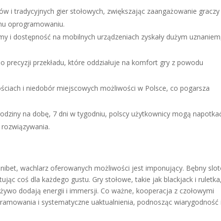
ów i tradycyjnych gier stołowych, zwiększając zaangażowanie graczy
mu oprogramowaniu.
ormy i dostępność na mobilnych urządzeniach zyskały dużym uznaniem
o precyzji przekładu, które oddziałuje na komfort gry z powodu
ściach i niedobór miejscowych możliwości w Polsce, co pogarsza
godziny na dobę, 7 dni w tygodniu, polscy użytkownicy mogą napotka
h rozwiązywania.
 Unibet, wachlarz oferowanych możliwości jest imponujący. Bębny slo
jąc coś dla każdego gustu. Gry stołowe, takie jak blackjack i ruletka
a żywo dodają energii i immersji. Co ważne, kooperacja z czołowymi
ramowania i systematyczne uaktualnienia, podnosząc wiarygodność 