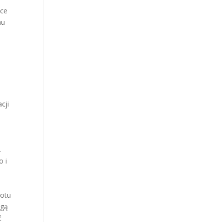
wce
mu
cji
.
o i
rotu
ogą
ć