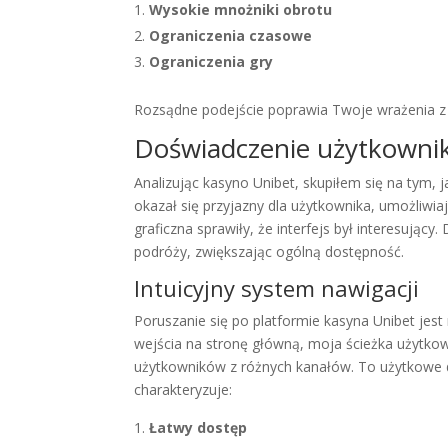
Wysokie mnożniki obrotu
Ograniczenia czasowe
Ograniczenia gry
Rozsądne podejście poprawia Twoje wrażenia z g
Doświadczenie użytkownika
Analizując kasyno Unibet, skupiłem się na tym,
okazał się przyjazny dla użytkownika, umożliwia
graficzna sprawiły, że interfejs był interesują
podróży, zwiększając ogólną dostępność.
Intuicyjny system nawigacji
Poruszanie się po platformie kasyna Unibet jes
wejścia na stronę główną, moja ścieżka użytko
użytkowników z różnych kanałów. To użytkowe dl
charakteryzuje:
Łatwy dostęp