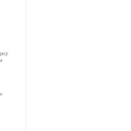
acji
wa
tu