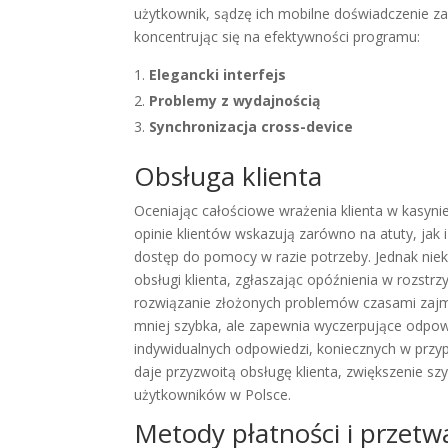
użytkownik, sądzę ich mobilne doświadczenie za
koncentrując się na efektywności programu:
Elegancki interfejs
Problemy z wydajnością
Synchronizacja cross-device
Obsługa klienta
Oceniając całościowe wrażenia klienta w kasynie
opinie klientów wskazują zarówno na atuty, jak
dostęp do pomocy w razie potrzeby. Jednak nie
obsługi klienta, zgłaszając opóźnienia w rozstrz
rozwiązanie złożonych problemów czasami zajm
mniej szybka, ale zapewnia wyczerpujące odpowi
indywidualnych odpowiedzi, koniecznych w przyp
daje przyzwoitą obsługę klienta, zwiększenie s
użytkowników w Polsce.
Metody płatności i przetw