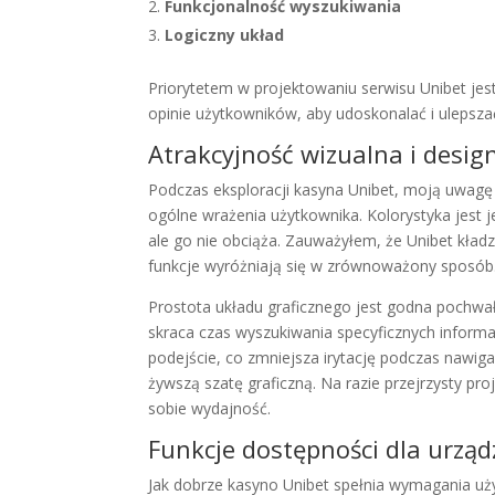
Funkcjonalność wyszukiwania
Logiczny układ
Priorytetem w projektowaniu serwisu Unibet jes
opinie użytkowników, aby udoskonalać i ulepsza
Atrakcyjność wizualna i desig
Podczas eksploracji kasyna Unibet, moją uwagę 
ogólne wrażenia użytkownika. Kolorystyka jest
ale go nie obciąża. Zauważyłem, że Unibet kładzi
funkcje wyróżniają się w zrównoważony sposób
Prostota układu graficznego jest godna pochwały.
skraca czas wyszukiwania specyficznych informa
podejście, co zmniejsza irytację podczas nawig
żywszą szatę graficzną. Na razie przejrzysty p
sobie wydajność.
Funkcje dostępności dla urzą
Jak dobrze kasyno Unibet spełnia wymagania uż