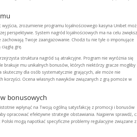
ramu
kt wyjścia, zrozumienie programu lojalnościowego kasyna Unibet mo
zej perspektywie. System nagród lojalnościowych ma na celu zwięks
re zachowają Twoje zaangażowanie. Chodzi tu nie tyle o imponujące
ciągłą grę.
rzejrzysta struktura nagród są atrakcyjne. Program nie wyróżnia się
, ale brakuje mu unikalnych bonusów, których niektórzy gracze mogliby 
 skuteczny dla osób systematycznie grających, ale może nie
ych korzyści. Ocena własnych nawyków związanych z grą pomoże w
ów bonusowych
otnie wpłynąć na Twoją ogólną satysfakcję z promocji i bonusów
 aby opracować efektywne strategie obstawiania. Najpierw sprawdź, c
z Polski mogą napotkać specyficzne problemy regulacyjne związane z