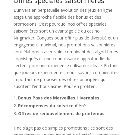
Offres spéciales saisonnières
L’univers en perpétuelle évolution des jeux en ligne
exige une approche flexible des bonus et des
promotions. C’est pourquoi nos offres spéciales
saisonnières sont un avantage clé du casino
Kingmaker. Conçues pour offrir plus de diversité et un
engagement maximal, nos promotions saisonnières
sont élaborées avec soin, combinant des algorithmes
sophistiqués et une connaissance approfondie du
secteur pour une expérience utilisateur idéale. En tant
que joueurs expérimentés, nous savons combien il est
important de proposer des offres anticipées qui
suscitent l’enthousiasme. Pour en profiter :
Bonus Pays des Merveilles Hivernales
Récompenses du solstice d’été
Offres de renouvellement de printemps
Il ne s’agit pas de simples promotions ; ce sont des
engagements soigneusement orchestrés, garantissant