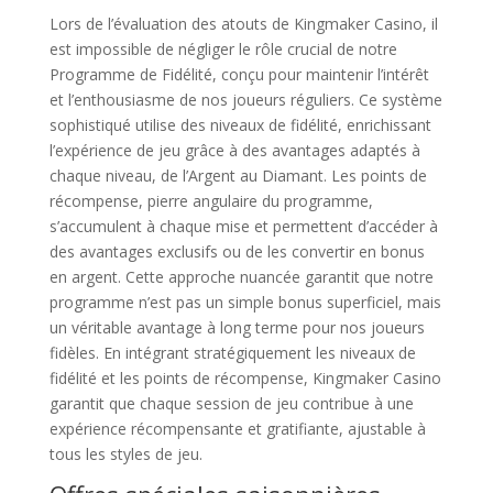
Lors de l’évaluation des atouts de Kingmaker Casino, il
est impossible de négliger le rôle crucial de notre
Programme de Fidélité, conçu pour maintenir l’intérêt
et l’enthousiasme de nos joueurs réguliers. Ce système
sophistiqué utilise des niveaux de fidélité, enrichissant
l’expérience de jeu grâce à des avantages adaptés à
chaque niveau, de l’Argent au Diamant. Les points de
récompense, pierre angulaire du programme,
s’accumulent à chaque mise et permettent d’accéder à
des avantages exclusifs ou de les convertir en bonus
en argent. Cette approche nuancée garantit que notre
programme n’est pas un simple bonus superficiel, mais
un véritable avantage à long terme pour nos joueurs
fidèles. En intégrant stratégiquement les niveaux de
fidélité et les points de récompense, Kingmaker Casino
garantit que chaque session de jeu contribue à une
expérience récompensante et gratifiante, ajustable à
tous les styles de jeu.