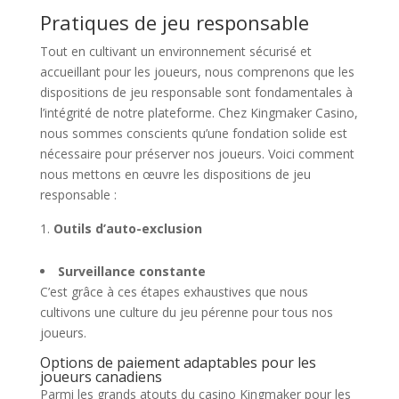
Pratiques de jeu responsable
Tout en cultivant un environnement sécurisé et
accueillant pour les joueurs, nous comprenons que les
dispositions de jeu responsable sont fondamentales à
l’intégrité de notre plateforme. Chez Kingmaker Casino,
nous sommes conscients qu’une fondation solide est
nécessaire pour préserver nos joueurs. Voici comment
nous mettons en œuvre les dispositions de jeu
responsable :
Outils d’auto-exclusion
Surveillance constante
C’est grâce à ces étapes exhaustives que nous
cultivons une culture du jeu pérenne pour tous nos
joueurs.
Options de paiement adaptables pour les
joueurs canadiens
Parmi les grands atouts du casino Kingmaker pour les