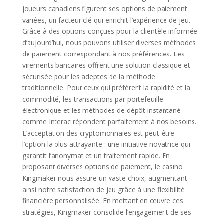
joueurs canadiens figurent ses options de paiement
variées, un facteur clé qui enrichit l’expérience de jeu.
Grâce à des options conçues pour la clientèle informée
d’aujourd’hui, nous pouvons utiliser diverses méthodes
de paiement correspondant à nos préférences. Les
virements bancaires offrent une solution classique et
sécurisée pour les adeptes de la méthode
traditionnelle. Pour ceux qui préférent la rapidité et la
commodité, les transactions par portefeuille
électronique et les méthodes de dépôt instantané
comme Interac répondent parfaitement à nos besoins.
L’acceptation des cryptomonnaies est peut-être
l’option la plus attrayante : une initiative novatrice qui
garantit l’anonymat et un traitement rapide. En
proposant diverses options de paiement, le casino
Kingmaker nous assure un vaste choix, augmentant
ainsi notre satisfaction de jeu grâce à une flexibilité
financière personnalisée. En mettant en œuvre ces
stratégies, Kingmaker consolide l’engagement de ses