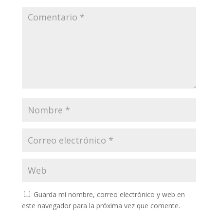
Guarda mi nombre, correo electrónico y web en
este navegador para la próxima vez que comente.