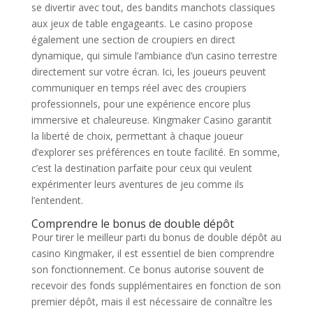
se divertir avec tout, des bandits manchots classiques
aux jeux de table engageants. Le casino propose
également une section de croupiers en direct
dynamique, qui simule l’ambiance d’un casino terrestre
directement sur votre écran. Ici, les joueurs peuvent
communiquer en temps réel avec des croupiers
professionnels, pour une expérience encore plus
immersive et chaleureuse. Kingmaker Casino garantit
la liberté de choix, permettant à chaque joueur
d’explorer ses préférences en toute facilité. En somme,
c’est la destination parfaite pour ceux qui veulent
expérimenter leurs aventures de jeu comme ils
l’entendent.
Comprendre le bonus de double dépôt
Pour tirer le meilleur parti du bonus de double dépôt au
casino Kingmaker, il est essentiel de bien comprendre
son fonctionnement. Ce bonus autorise souvent de
recevoir des fonds supplémentaires en fonction de son
premier dépôt, mais il est nécessaire de connaître les