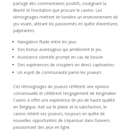
partagé des commentaires positifs, soulignant la
liberté et l’excitation que procure le casino. Les
témoignages mettent en lumière un environnement de
jeu vivant, attirant les passionnés en quête d’aventures
palpitantes.
Navigation fluide entre les jeux
Des bonus avantageux qui améliorent le jeu
Assistance clientèle prompt en cas de besoin
Des expériences de croupiers en direct captivantes
Un esprit de communauté parmi les joueurs
Ces témoignages de joueurs reflètent une opinion
consensuelle et célèbrent l’engagement de Kingmaker
Casino à offrir une expérience de jeu de haute qualité
en Belgique. Axé sur le plaisir et la satisfaction, le
casino retient ses joueurs, toujours en quête de
nouvelles opportunités de s’épanouir dans l’univers
passionnant des jeux en ligne.