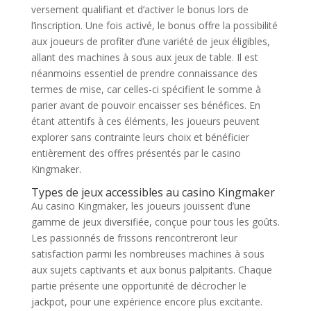
versement qualifiant et d’activer le bonus lors de
l’inscription. Une fois activé, le bonus offre la possibilité
aux joueurs de profiter d’une variété de jeux éligibles,
allant des machines à sous aux jeux de table. Il est
néanmoins essentiel de prendre connaissance des
termes de mise, car celles-ci spécifient le somme à
parier avant de pouvoir encaisser ses bénéfices. En
étant attentifs à ces éléments, les joueurs peuvent
explorer sans contrainte leurs choix et bénéficier
entièrement des offres présentés par le casino
Kingmaker.
Types de jeux accessibles au casino Kingmaker
Au casino Kingmaker, les joueurs jouissent d’une
gamme de jeux diversifiée, conçue pour tous les goûts.
Les passionnés de frissons rencontreront leur
satisfaction parmi les nombreuses machines à sous
aux sujets captivants et aux bonus palpitants. Chaque
partie présente une opportunité de décrocher le
jackpot, pour une expérience encore plus excitante.