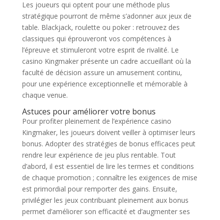
Les joueurs qui optent pour une méthode plus
stratégique pourront de même s’adonner aux jeux de
table. Blackjack, roulette ou poker : retrouvez des
classiques qui éprouveront vos compétences à
l’épreuve et stimuleront votre esprit de rivalité. Le
casino Kingmaker présente un cadre accueillant où la
faculté de décision assure un amusement continu,
pour une expérience exceptionnelle et mémorable à
chaque venue.
Astuces pour améliorer votre bonus
Pour profiter pleinement de l’expérience casino
Kingmaker, les joueurs doivent veiller à optimiser leurs
bonus. Adopter des stratégies de bonus efficaces peut
rendre leur expérience de jeu plus rentable. Tout
d’abord, il est essentiel de lire les termes et conditions
de chaque promotion ; connaître les exigences de mise
est primordial pour remporter des gains. Ensuite,
privilégier les jeux contribuant pleinement aux bonus
permet d’améliorer son efficacité et d’augmenter ses