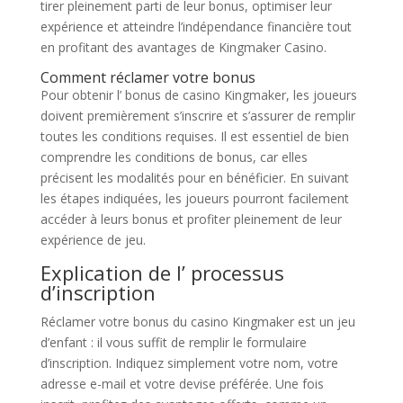
tirer pleinement parti de leur bonus, optimiser leur
expérience et atteindre l’indépendance financière tout
en profitant des avantages de Kingmaker Casino.
Comment réclamer votre bonus
Pour obtenir l’ bonus de casino Kingmaker, les joueurs
doivent premièrement s’inscrire et s’assurer de remplir
toutes les conditions requises. Il est essentiel de bien
comprendre les conditions de bonus, car elles
précisent les modalités pour en bénéficier. En suivant
les étapes indiquées, les joueurs pourront facilement
accéder à leurs bonus et profiter pleinement de leur
expérience de jeu.
Explication de l’ processus
d’inscription
Réclamer votre bonus du casino Kingmaker est un jeu
d’enfant : il vous suffit de remplir le formulaire
d’inscription. Indiquez simplement votre nom, votre
adresse e-mail et votre devise préférée. Une fois