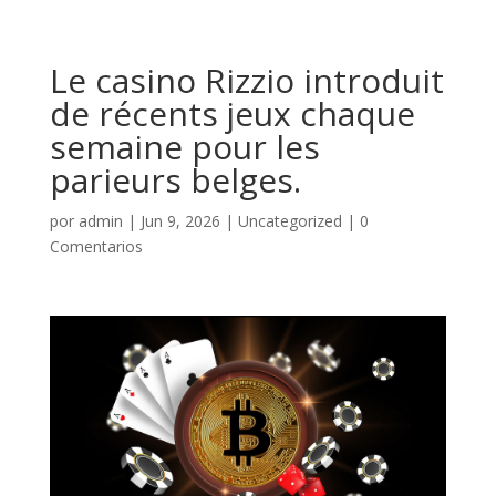
Le casino Rizzio introduit
de récents jeux chaque
semaine pour les
parieurs belges.
por
admin
|
Jun 9, 2026
|
Uncategorized
|
0
Comentarios