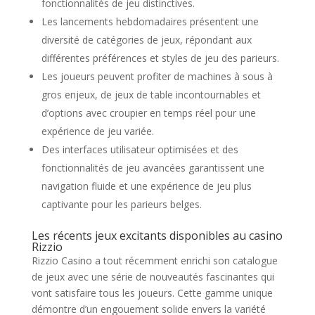
fonctionnalités de jeu distinctives.
Les lancements hebdomadaires présentent une
diversité de catégories de jeux, répondant aux
différentes préférences et styles de jeu des parieurs.
Les joueurs peuvent profiter de machines à sous à
gros enjeux, de jeux de table incontournables et
d’options avec croupier en temps réel pour une
expérience de jeu variée.
Des interfaces utilisateur optimisées et des
fonctionnalités de jeu avancées garantissent une
navigation fluide et une expérience de jeu plus
captivante pour les parieurs belges.
Les récents jeux excitants disponibles au casino
Rizzio
Rizzio Casino a tout récemment enrichi son catalogue
de jeux avec une série de nouveautés fascinantes qui
vont satisfaire tous les joueurs. Cette gamme unique
démontre d’un engouement solide envers la variété