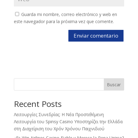
Guarda mi nombre, correo electrónico y web en
este navegador para la próxima vez que comente.
Buscar
Recent Posts
Λειτουργίες Συνεδρίας: Η Νέα Προστιθέμενη
Λειτουργία του Spinsy Casino Υποστηρίζει την Ελλάδα
στη Διαχείριση του Χρόν Χρόνου Παιχνιδιού
¿Es Win Airlines Casino Fiable y Merece la Pena Unirse?