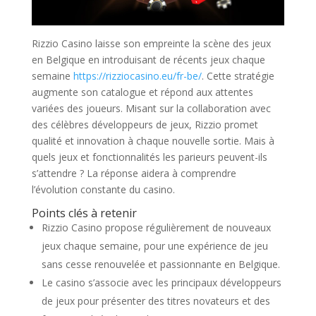
Rizzio Casino laisse son empreinte la scène des jeux
en Belgique en introduisant de récents jeux chaque
semaine
https://rizziocasino.eu/fr-be/
. Cette stratégie
augmente son catalogue et répond aux attentes
variées des joueurs. Misant sur la collaboration avec
des célèbres développeurs de jeux, Rizzio promet
qualité et innovation à chaque nouvelle sortie. Mais à
quels jeux et fonctionnalités les parieurs peuvent-ils
s’attendre ? La réponse aidera à comprendre
l’évolution constante du casino.
Points clés à retenir
Rizzio Casino propose régulièrement de nouveaux
jeux chaque semaine, pour une expérience de jeu
sans cesse renouvelée et passionnante en Belgique.
Le casino s’associe avec les principaux développeurs
de jeux pour présenter des titres novateurs et des