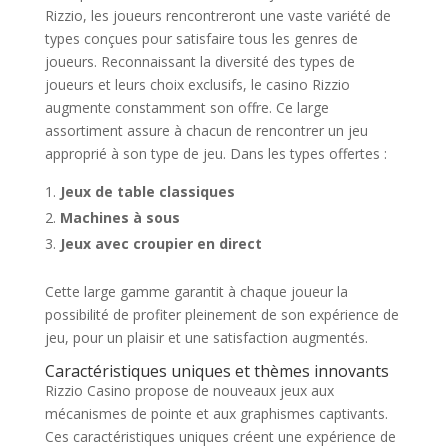
Rizzio, les joueurs rencontreront une vaste variété de
types conçues pour satisfaire tous les genres de
joueurs. Reconnaissant la diversité des types de
joueurs et leurs choix exclusifs, le casino Rizzio
augmente constamment son offre. Ce large
assortiment assure à chacun de rencontrer un jeu
approprié à son type de jeu. Dans les types offertes :
Jeux de table classiques
Machines à sous
Jeux avec croupier en direct
Cette large gamme garantit à chaque joueur la
possibilité de profiter pleinement de son expérience de
jeu, pour un plaisir et une satisfaction augmentés.
Caractéristiques uniques et thèmes innovants
Rizzio Casino propose de nouveaux jeux aux
mécanismes de pointe et aux graphismes captivants.
Ces caractéristiques uniques créent une expérience de