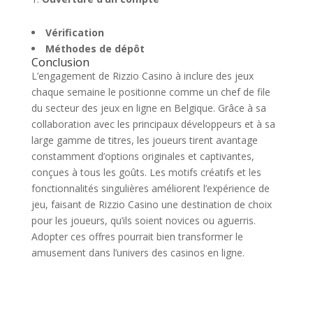
Vérification
Méthodes de dépôt
Conclusion
L’engagement de Rizzio Casino à inclure des jeux
chaque semaine le positionne comme un chef de file
du secteur des jeux en ligne en Belgique. Grâce à sa
collaboration avec les principaux développeurs et à sa
large gamme de titres, les joueurs tirent avantage
constamment d’options originales et captivantes,
conçues à tous les goûts. Les motifs créatifs et les
fonctionnalités singulières améliorent l’expérience de
jeu, faisant de Rizzio Casino une destination de choix
pour les joueurs, qu’ils soient novices ou aguerris.
Adopter ces offres pourrait bien transformer le
amusement dans l’univers des casinos en ligne.