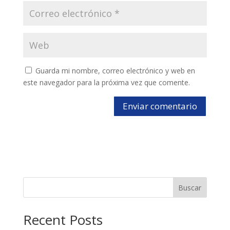
Guarda mi nombre, correo electrónico y web en
este navegador para la próxima vez que comente.
Buscar
Recent Posts