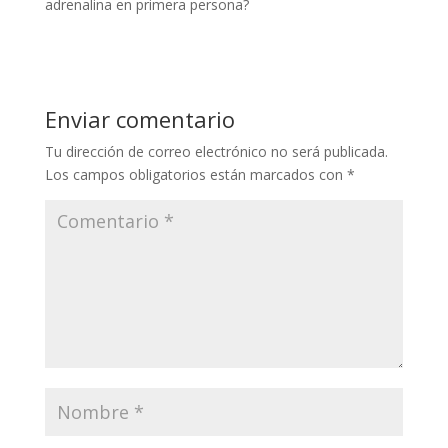
adrenalina en primera persona?
Enviar comentario
Tu dirección de correo electrónico no será publicada.
Los campos obligatorios están marcados con
*