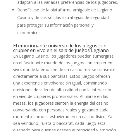
adaptan a las variadas preferencias de los jugadores.
Benefíciese de la plataforma amigable de Legiano
Casino y de sus sólidas estrategias de seguridad
para proteger su información personal y
económicos.
El emocionante universo de los juegos con
crupier en vivo en el sala de juegos Legiano.
En Legiano Casino, los jugadores pueden sumergirse
en el fascinante mundo de los juegos con crupier en
vivo, donde la emoción de un casino real se transmite
directamente a sus pantallas. Estos juegos ofrecen
una experiencia envolvente sin igual, combinando
emisiones de video de alta calidad con la interacción
en vivo de crupieres profesionales. Al unirse en las
mesas, los jugadores sienten la energía del casino,
conversando con personas reales y gozando cada
momento como si estuvieran en un casino físico. Ya
sea veintiuno, ruleta o baccarat, cada juego está
diseñado para quienes desean autenticidad y emoción.