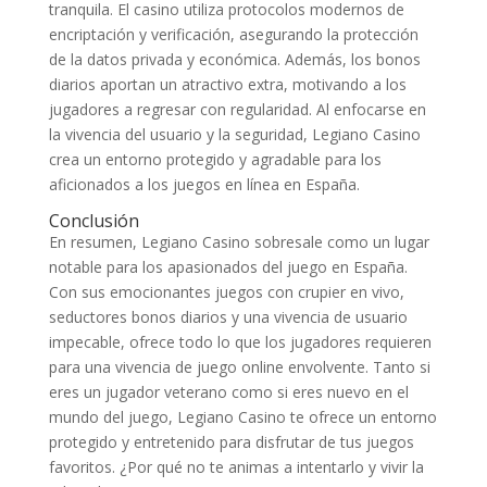
tranquila. El casino utiliza protocolos modernos de
encriptación y verificación, asegurando la protección
de la datos privada y económica. Además, los bonos
diarios aportan un atractivo extra, motivando a los
jugadores a regresar con regularidad. Al enfocarse en
la vivencia del usuario y la seguridad, Legiano Casino
crea un entorno protegido y agradable para los
aficionados a los juegos en línea en España.
Conclusión
En resumen, Legiano Casino sobresale como un lugar
notable para los apasionados del juego en España.
Con sus emocionantes juegos con crupier en vivo,
seductores bonos diarios y una vivencia de usuario
impecable, ofrece todo lo que los jugadores requieren
para una vivencia de juego online envolvente. Tanto si
eres un jugador veterano como si eres nuevo en el
mundo del juego, Legiano Casino te ofrece un entorno
protegido y entretenido para disfrutar de tus juegos
favoritos. ¿Por qué no te animas a intentarlo y vivir la