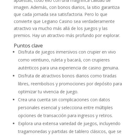
apuestas, todo ello con una magnífica calidad de
imagen. Además, con bonos diarios, la sitio garantiza
que cada jornada sea satisfactoria. Pero lo que
convierte que Legiano Casino sea verdaderamente
atractivo va mucho más allá de los juegos y las
premios. Hay un atractivo más profundo por explorar.
Puntos clave
Disfruta de juegos inmersivos con crupier en vivo
como veintiuno, ruleta y bacará, con crupieres
auténticos para una experiencia de casino genuina.
Disfruta de atractivos bonos diarios como tiradas
libres, reembolsos y promociones por depósito para
optimizar tu vivencia de juego.
Crea una cuenta sin complicaciones con datos
personales esencial y selecciona entre múltiples
opciones de transacción para ingresos y retiros.
Explora una extensa variedad de juegos, incluyendo
tragamonedas y partidas de tablero clásicos, que se