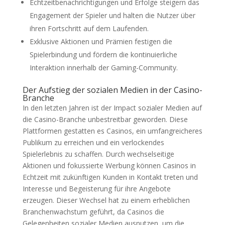
Echtzeitbenachrichtigungen und Erfolge steigern das
Engagement der Spieler und halten die Nutzer über
ihren Fortschritt auf dem Laufenden.
Exklusive Aktionen und Prämien festigen die
Spielerbindung und fördern die kontinuierliche
Interaktion innerhalb der Gaming-Community.
Der Aufstieg der sozialen Medien in der Casino-
Branche
In den letzten Jahren ist der Impact sozialer Medien auf
die Casino-Branche unbestreitbar geworden. Diese
Plattformen gestatten es Casinos, ein umfangreicheres
Publikum zu erreichen und ein verlockendes
Spielerlebnis zu schaffen. Durch wechselseitige
Aktionen und fokussierte Werbung können Casinos in
Echtzeit mit zukünftigen Kunden in Kontakt treten und
Interesse und Begeisterung für ihre Angebote
erzeugen. Dieser Wechsel hat zu einem erheblichen
Branchenwachstum geführt, da Casinos die
Gelegenheiten sozialer Medien ausnutzen, um die