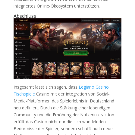
integriertes Online-Ökosystem unterstützen.
Abschluss
Insgesamt lässt sich sagen, dass
Legiano Casino
Tischspiele
Casino mit der Integration von Social-
Media-Plattformen das Spielerlebnis in Deutschland
neu definiert. Durch die Stärkung einer lebendigen
Community und die Erhöhung der Nutzerinteraktion
erfüllt das Casino nicht nur die sich wandelnden
Bedürfnisse der Spieler, sondern schafft auch neue