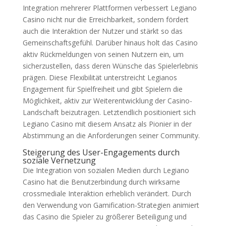
Integration mehrerer Plattformen verbessert Legiano
Casino nicht nur die Erreichbarkeit, sondern fördert
auch die Interaktion der Nutzer und stärkt so das
Gemeinschaftsgefühl. Darüber hinaus holt das Casino
aktiv Rückmeldungen von seinen Nutzern ein, um
sicherzustellen, dass deren Wünsche das Spielerlebnis
prägen. Diese Flexibilität unterstreicht Legianos
Engagement für Spielfreiheit und gibt Spielern die
Möglichkeit, aktiv zur Weiterentwicklung der Casino-
Landschaft beizutragen. Letztendlich positioniert sich
Legiano Casino mit diesem Ansatz als Pionier in der
Abstimmung an die Anforderungen seiner Community.
Steigerung des User-Engagements durch
soziale Vernetzung
Die Integration von sozialen Medien durch Legiano
Casino hat die Benutzerbindung durch wirksame
crossmediale Interaktion erheblich verändert. Durch
den Verwendung von Gamification-Strategien animiert
das Casino die Spieler zu größerer Beteiligung und