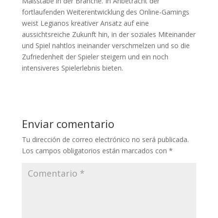
Maßstäbe in der Branche. In Anbetracht der
fortlaufenden Weiterentwicklung des Online-Gamings
weist Legianos kreativer Ansatz auf eine
aussichtsreiche Zukunft hin, in der soziales Miteinander
und Spiel nahtlos ineinander verschmelzen und so die
Zufriedenheit der Spieler steigern und ein noch
intensiveres Spielerlebnis bieten.
Enviar comentario
Tu dirección de correo electrónico no será publicada.
Los campos obligatorios están marcados con
*