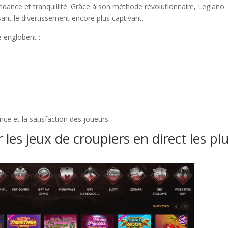
ndance et tranquillité. Grâce à son méthode révolutionnaire, Legiano
isant le divertissement encore plus captivant.
e englobent :
nce et la satisfaction des joueurs.
 les jeux de croupiers en direct les pl