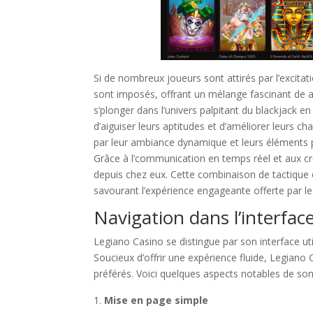
Si de nombreux joueurs sont attirés par l’excitati
sont imposés, offrant un mélange fascinant de 
s’plonger dans l’univers palpitant du blackjack e
d’aiguiser leurs aptitudes et d’améliorer leurs ch
par leur ambiance dynamique et leurs éléments p
Grâce à l’communication en temps réel et aux cr
depuis chez eux. Cette combinaison de tactique e
savourant l’expérience engageante offerte par le
Navigation dans l’interfac
Legiano Casino se distingue par son interface util
Soucieux d’offrir une expérience fluide, Legiano
préférés. Voici quelques aspects notables de son 
Mise en page simple