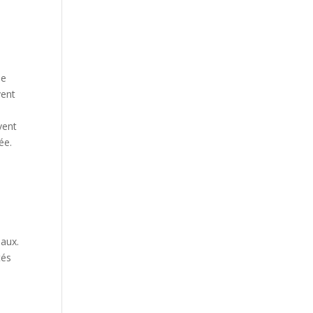
se
vent
vent
ée.
eaux.
tés