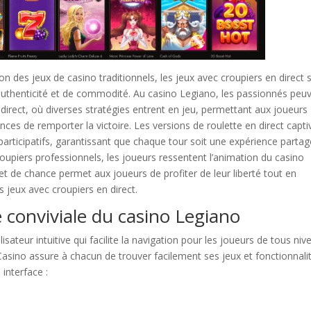
on des jeux de casino traditionnels, les jeux avec croupiers en direct 
authenticité et de commodité. Au casino Legiano, les passionnés peu
n direct, où diverses stratégies entrent en jeu, permettant aux joueurs
ances de remporter la victoire. Les versions de roulette en direct capti
articipatifs, garantissant que chaque tour soit une expérience partag
oupiers professionnels, les joueurs ressentent l’animation du casino
t de chance permet aux joueurs de profiter de leur liberté tout en
s jeux avec croupiers en direct.
e conviviale du casino Legiano
isateur intuitive qui facilite la navigation pour les joueurs de tous niv
 Casino assure à chacun de trouver facilement ses jeux et fonctionnali
interface :