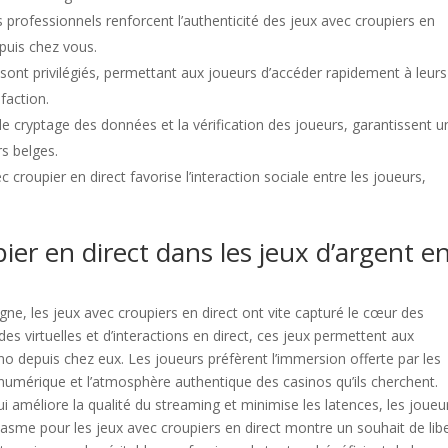
rs professionnels renforcent l’authenticité des jeux avec croupiers en
puis chez vous.
sont privilégiés, permettant aux joueurs d’accéder rapidement à leurs
sfaction.
 cryptage des données et la vérification des joueurs, garantissent u
rs belges.
c croupier en direct favorise l’interaction sociale entre les joueurs,
ier en direct dans les jeux d’argent e
igne, les jeux avec croupiers en direct ont vite capturé le cœur des
s virtuelles et d’interactions en direct, ces jeux permettent aux
sino depuis chez eux. Les joueurs préfèrent l’immersion offerte par les
eu numérique et l’atmosphère authentique des casinos qu’ils cherchent.
 améliore la qualité du streaming et minimise les latences, les joueu
asme pour les jeux avec croupiers en direct montre un souhait de lib