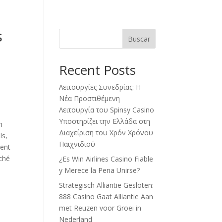
s
Buscar
Recent Posts
Λειτουργίες Συνεδρίας: Η
Νέα Προστιθέμενη
Λειτουργία του Spinsy Casino
Υποστηρίζει την Ελλάδα στη
n
Διαχείριση του Χρόν Χρόνου
ls,
Παιχνιδιού
vent
rché
¿Es Win Airlines Casino Fiable
y Merece la Pena Unirse?
Strategisch Alliantie Gesloten:
888 Casino Gaat Alliantie Aan
met Reuzen voor Groei in
Nederland