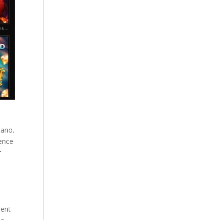
iano.
ience
r
rent