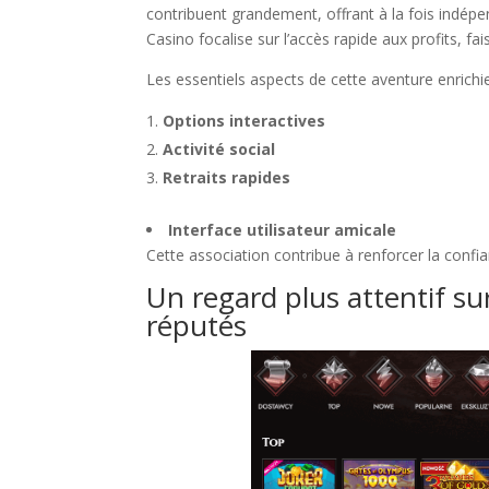
contribuent grandement, offrant à la fois indépe
Casino focalise sur l’accès rapide aux profits, fa
Les essentiels aspects de cette aventure enrichi
Options interactives
Activité social
Retraits rapides
Interface utilisateur amicale
Cette association contribue à renforcer la confia
Un regard plus attentif sur
réputés