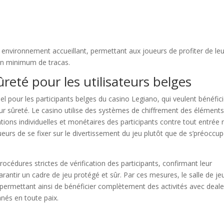
 environnement accueillant, permettant aux joueurs de profiter de leu
 un minimum de tracas.
reté pour les utilisateurs belges
l pour les participants belges du casino Legiano, qui veulent bénéfici
ur sûreté. Le casino utilise des systèmes de chiffrement des élément
mations individuelles et monétaires des participants contre tout entrée
eurs de se fixer sur le divertissement du jeu plutôt que de s’préoccup
océdures strictes de vérification des participants, confirmant leur
garantir un cadre de jeu protégé et sûr. Par ces mesures, le salle de je
eur permettant ainsi de bénéficier complètement des activités avec deale
tanés en toute paix.