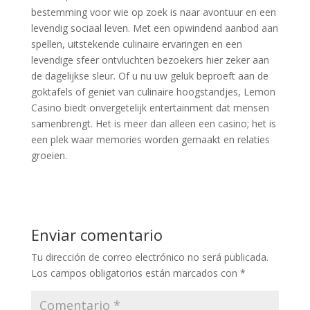
bestemming voor wie op zoek is naar avontuur en een
levendig sociaal leven. Met een opwindend aanbod aan
spellen, uitstekende culinaire ervaringen en een
levendige sfeer ontvluchten bezoekers hier zeker aan
de dagelijkse sleur. Of u nu uw geluk beproeft aan de
goktafels of geniet van culinaire hoogstandjes, Lemon
Casino biedt onvergetelijk entertainment dat mensen
samenbrengt. Het is meer dan alleen een casino; het is
een plek waar memories worden gemaakt en relaties
groeien.
Enviar comentario
Tu dirección de correo electrónico no será publicada.
Los campos obligatorios están marcados con
*