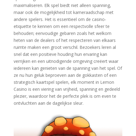
maximaliseren. Elk spel biedt niet alleen spanning,
maar ook de mogelijkheid tot kameraadschap met
andere spelers. Het is essentieel om de casino-
etiquette te kennen om een respectvolle sfeer te
behouden; eenvoudige gebaren zoals het welkom
heten van de dealers of het respecteren van elkaars
ruimte maken een groot verschil. Bezoekers leren al
snel dat een positieve houding hun ervaring kan
verrijken en een uitnodigende omgeving creëert waar
iedereen kan genieten van de spanning van het spel. Of
ze nu hun geluk beproeven aan de gokkasten of een
strategisch kaartspel spelen, elk moment in Lemon
Casino is een viering van vrijheid, spanning en gedeeld
plezier, waardoor het de perfecte plek is om even te
ontvluchten aan de dagelijkse sleur.