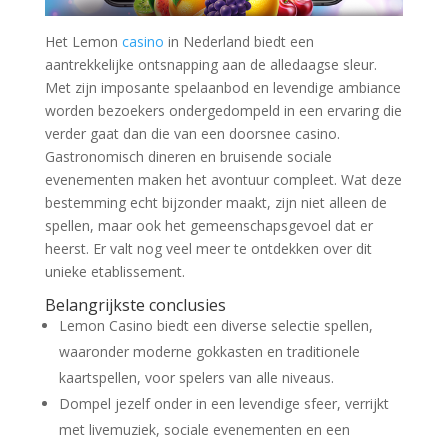
Het Lemon
casino
in Nederland biedt een
aantrekkelijke ontsnapping aan de alledaagse sleur.
Met zijn imposante spelaanbod en levendige ambiance
worden bezoekers ondergedompeld in een ervaring die
verder gaat dan die van een doorsnee casino.
Gastronomisch dineren en bruisende sociale
evenementen maken het avontuur compleet. Wat deze
bestemming echt bijzonder maakt, zijn niet alleen de
spellen, maar ook het gemeenschapsgevoel dat er
heerst. Er valt nog veel meer te ontdekken over dit
unieke etablissement.
Belangrijkste conclusies
Lemon Casino biedt een diverse selectie spellen,
waaronder moderne gokkasten en traditionele
kaartspellen, voor spelers van alle niveaus.
Dompel jezelf onder in een levendige sfeer, verrijkt
met livemuziek, sociale evenementen en een