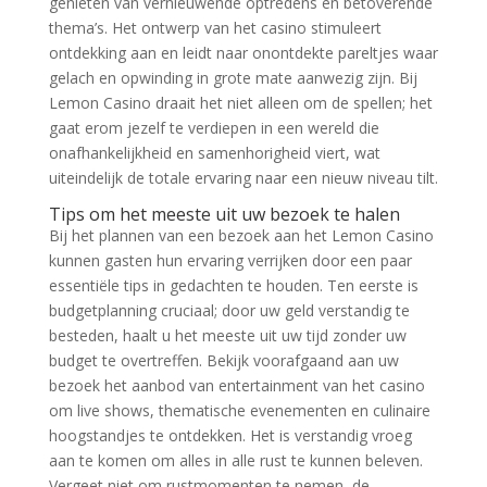
genieten van vernieuwende optredens en betoverende
thema’s. Het ontwerp van het casino stimuleert
ontdekking aan en leidt naar onontdekte pareltjes waar
gelach en opwinding in grote mate aanwezig zijn. Bij
Lemon Casino draait het niet alleen om de spellen; het
gaat erom jezelf te verdiepen in een wereld die
onafhankelijkheid en samenhorigheid viert, wat
uiteindelijk de totale ervaring naar een nieuw niveau tilt.
Tips om het meeste uit uw bezoek te halen
Bij het plannen van een bezoek aan het Lemon Casino
kunnen gasten hun ervaring verrijken door een paar
essentiële tips in gedachten te houden. Ten eerste is
budgetplanning cruciaal; door uw geld verstandig te
besteden, haalt u het meeste uit uw tijd zonder uw
budget te overtreffen. Bekijk voorafgaand aan uw
bezoek het aanbod van entertainment van het casino
om live shows, thematische evenementen en culinaire
hoogstandjes te ontdekken. Het is verstandig vroeg
aan te komen om alles in alle rust te kunnen beleven.
Vergeet niet om rustmomenten te nemen, de