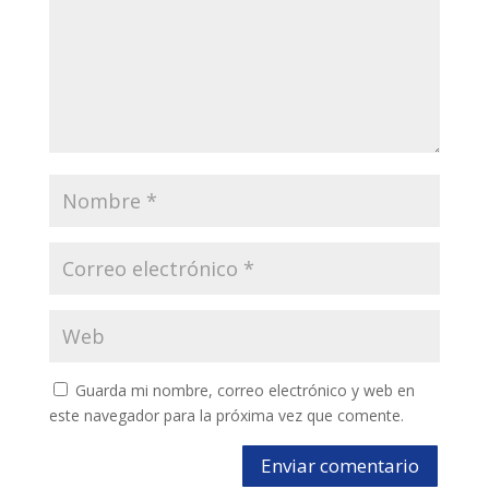
Guarda mi nombre, correo electrónico y web en
este navegador para la próxima vez que comente.