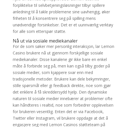
forpliktelse til selvbetjeningsløsninger tilbyr spillere
anledning til å takle problemene sine uavhengig, øker
friheten til å konsentrere seg på spilling mens
unødvendige forsinkelser. Det er et uunnværlig verktøy
for alle som etterspør støtte.
Nå ut via sosiale mediekanaler
For de som søker mer personlig interaksjon, lar Lemon
Casino brukere nå ut gjennom forskjellige sosiale
mediekanaler. Disse kanalene gir ikke bare en enkel
måte å forbinde seg på, men kan også tilby goder på
sosiale medier, som kjappere svar enn med
tradisjonelle metoder. Brukere kan dele bekymringer,
stille spørsmål eller gi feedback direkte, noe som gjør
det enklere å få skreddersydd hjelp. Den dynamiske
naturen til sosiale medier innebærer at problemer ofte
kan håndteres i realtid, noe som forbedrer opplevelsen
for brukeren vesentlig. Enten det er via Facebook,
Twitter eller Instagram, vil brukere oppdage at det å
engasjere seg med Lemon Casinos støtteteam på