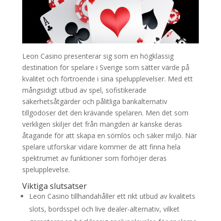
Leon Casino presenterar sig som en högklassig
destination för spelare i Sverige som sätter värde på
kvalitet och förtroende i sina spelupplevelser. Med ett
mångsidigt utbud av spel, sofistikerade
säkerhetsåtgärder och pålitliga bankalternativ
tillgodoser det den krävande spelaren. Men det som
verkligen skiljer det från mängden är kanske deras
åtagande för att skapa en sömlös och säker miljö. När
spelare utforskar vidare kommer de att finna hela
spektrumet av funktioner som förhöjer deras
spelupplevelse.
Viktiga slutsatser
Leon Casino tillhandahåller ett rikt utbud av kvalitets
slots, bordsspel och live dealer-alternativ, vilket