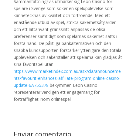
Sammanfattningsvis utmärker sig Leon Casino för
spelare i Sverige som söker en spelupplevelse som
kännetecknas av kvalitet och förtroende. Med ett
enastående utbud av spel, strikta säkerhetsåtgärder
och ett lättanvänt gränssnitt anpassas de olika
preferenser samtidigt som spelarnas säkerhet sätts i
första hand. De pålitliga bankalternativen och den
snabba kundsupporten förstärker ytterligare den totala
upplevelsen och säkerställer att spelarna kan glädjas åt
sina favoritspel utan
https://www.marketindex.com.au/asx/cla/announceme
nts/favourit-enhances-affiliate-program-online-casino-
update-6A755378
bekymmer. Leon Casino
representerar verkligen ett engagemang för
förträfflighet inom onlinespel.
Enviar comentario