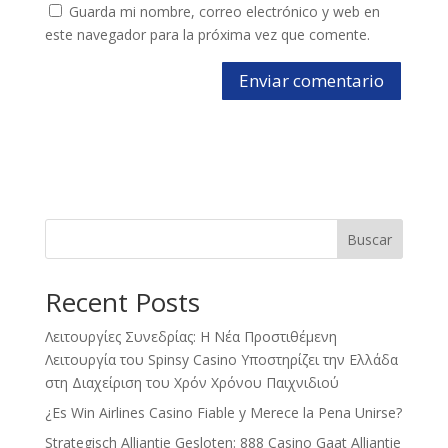
Guarda mi nombre, correo electrónico y web en
este navegador para la próxima vez que comente.
Buscar
Recent Posts
Λειτουργίες Συνεδρίας: Η Νέα Προστιθέμενη
Λειτουργία του Spinsy Casino Υποστηρίζει την Ελλάδα
στη Διαχείριση του Χρόν Χρόνου Παιχνιδιού
¿Es Win Airlines Casino Fiable y Merece la Pena Unirse?
Strategisch Alliantie Gesloten: 888 Casino Gaat Alliantie