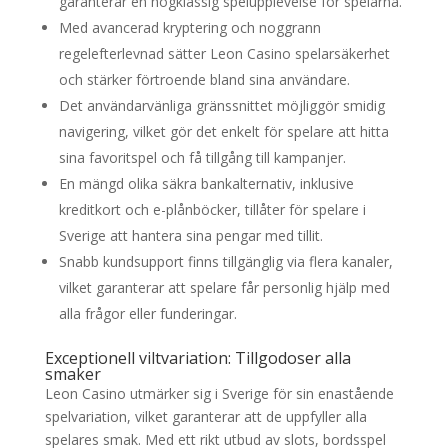
garanterar en högklassig spelupplevelse för spelarna.
Med avancerad kryptering och noggrann
regelefterlevnad sätter Leon Casino spelarsäkerhet
och stärker förtroende bland sina användare.
Det användarvänliga gränssnittet möjliggör smidig
navigering, vilket gör det enkelt för spelare att hitta
sina favoritspel och få tillgång till kampanjer.
En mängd olika säkra bankalternativ, inklusive
kreditkort och e-plånböcker, tillåter för spelare i
Sverige att hantera sina pengar med tillit.
Snabb kundsupport finns tillgänglig via flera kanaler,
vilket garanterar att spelare får personlig hjälp med
alla frågor eller funderingar.
Exceptionell viltvariation: Tillgodoser alla
smaker
Leon Casino utmärker sig i Sverige för sin enastående
spelvariation, vilket garanterar att de uppfyller alla
spelares smak. Med ett rikt utbud av slots, bordsspel