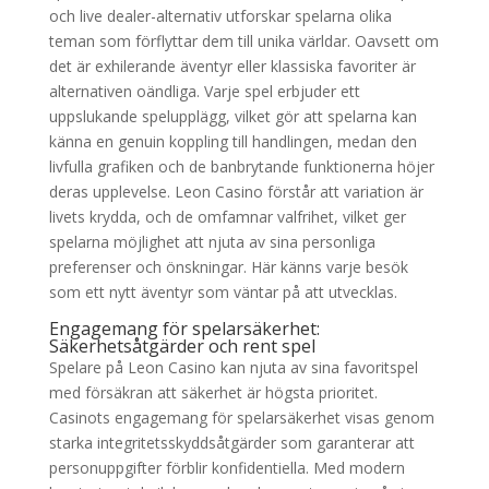
och live dealer-alternativ utforskar spelarna olika
teman som förflyttar dem till unika världar. Oavsett om
det är exhilerande äventyr eller klassiska favoriter är
alternativen oändliga. Varje spel erbjuder ett
uppslukande spelupplägg, vilket gör att spelarna kan
känna en genuin koppling till handlingen, medan den
livfulla grafiken och de banbrytande funktionerna höjer
deras upplevelse. Leon Casino förstår att variation är
livets krydda, och de omfamnar valfrihet, vilket ger
spelarna möjlighet att njuta av sina personliga
preferenser och önskningar. Här känns varje besök
som ett nytt äventyr som väntar på att utvecklas.
Engagemang för spelarsäkerhet:
Säkerhetsåtgärder och rent spel
Spelare på Leon Casino kan njuta av sina favoritspel
med försäkran att säkerhet är högsta prioritet.
Casinots engagemang för spelarsäkerhet visas genom
starka integritetsskyddsåtgärder som garanterar att
personuppgifter förblir konfidentiella. Med modern