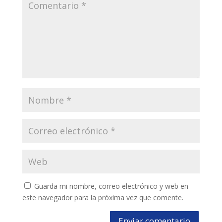
Guarda mi nombre, correo electrónico y web en
este navegador para la próxima vez que comente.