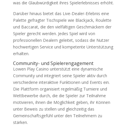
was die Glaubwürdigkeit ihres Spielerlebnisses erhöht.
Darüber hinaus bietet das Live-Dealer-Erlebnis eine
Palette gefragter Tischspiele wie Blackjack, Roulette
und Baccarat, die den vielfältigen Geschmäckern der
Spieler gerecht werden. Jedes Spiel wird von
professionellen Dealern geleitet, sodass die Nutzer
hochwertigen Service und kompetente Unterstützung
erhalten.
Community- und Spielerengagement
Lowen Play Casino unterstützt eine dynamische
Community und integriert seine Spieler aktiv durch
verschiedene interaktive Funktionen und Events ein.
Die Plattform organisiert regelmäßig Turniere und
Wettbewerbe durch, die die Spieler zur Teilnahme
motivieren, ihnen die Möglichkeit geben, ihr Können
unter Beweis zu stellen und gleichzeitig das
Gemeinschaftsgefühl unter den Teilnehmern zu
stärken.