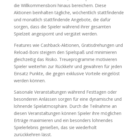
die Willkommensboni hinaus bereichern. Diese
Aktionen beinhalten tägliche, wöchentlich stattfindende
und monatlich stattfindende Angebote, die dafür
sorgen, dass die Spieler während ihrer gesamten
Spielzeit angespornt und vergütet werden.
Features wie Cashback-Aktionen, Gratisdrehungen und
Reload-Boni steigern den Spielspaß und minimieren
gleichzeitig das Risiko. Treueprogramme motivieren
Spieler weiterhin zur Rückkehr und gewähren für jeden
Einsatz Punkte, die gegen exklusive Vorteile eingelöst
werden können.
Saisonale Veranstaltungen während Festtagen oder
besonderen Anlässen sorgen für eine dynamische und
lohnende Spielatmosphäre. Durch die Teilnahme an
diesen Veranstaltungen können Spieler ihre möglichen
Erträge maximieren und ein besonders lohnendes
Spielerlebnis genießen, das sie wiederholt
zurückkehren lässt.