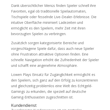
Dank übersichtlicher Menüs finden Spieler schnell ihre
Favoriten, egal ob traditionelle Spielautomaten,
Tischspiele oder fesselnde Live-Dealer-Erlebnisse. Die
intuitive Oberfläche minimiert Ladezeiten und
ermöglicht es den Spielern, mehr Zeit mit ihren
bevorzugten Spielen zu verbringen.
Zusätzlich sorgen kategorisierte Bereiche und
vorgeschlagene Spiele dafür, dass auch neue Spieler
ohne Frustration attraktive Optionen finden. Eine
schnelle Navigation erhöht die Zufriedenheit der Spieler
und schafft eine angenehme Atmosphäre.
Lowen Plays Einsatz für Zugänglichkeit ermöglicht es
den Spielern, sich ganz auf den Erfolg zu konzentrieren
und gleichzeitig problemlos eine Welt des Echtgeld-
Gamings zu erkunden, die speziell auf deutsche
Gaming-Enthusiasten zugeschnitten ist.
Kundendienst