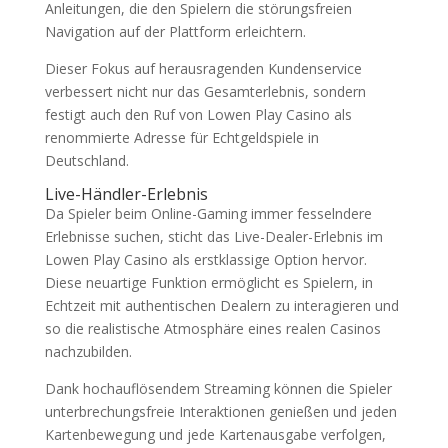
Anleitungen, die den Spielern die störungsfreien
Navigation auf der Plattform erleichtern.
Dieser Fokus auf herausragenden Kundenservice
verbessert nicht nur das Gesamterlebnis, sondern
festigt auch den Ruf von Lowen Play Casino als
renommierte Adresse für Echtgeldspiele in
Deutschland.
Live-Händler-Erlebnis
Da Spieler beim Online-Gaming immer fesselndere
Erlebnisse suchen, sticht das Live-Dealer-Erlebnis im
Lowen Play Casino als erstklassige Option hervor.
Diese neuartige Funktion ermöglicht es Spielern, in
Echtzeit mit authentischen Dealern zu interagieren und
so die realistische Atmosphäre eines realen Casinos
nachzubilden.
Dank hochauflösendem Streaming können die Spieler
unterbrechungsfreie Interaktionen genießen und jeden
Kartenbewegung und jede Kartenausgabe verfolgen,