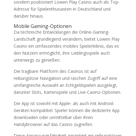
sondern positioniert Lowen Play Casino auch als Top-
Adresse für Spielenthusiasten in Deutschland und
darüber hinaus.
Mobile Gaming-Optionen
Da technische Entwicklungen die Online-Gaming-
Landschaft grundlegend verändern, bietet Lowen Play
Casino ein umfassendes mobiles Spielerlebnis, das es
den Nutzern ermöglicht, ihre Lieblingsspiele auch
unterwegs zu genießen.
Die tragbare Plattform des Casinos ist auf
reibungslose Navigation und raschen Zugriff auf eine
umfangreiche Auswahl an Echtgeldspielen ausgelegt,
darunter Slots, Kartenspiele und Live-Casino-Optionen.
Die App ist sowohl mit Apple- als auch mit Android-
Geräten kompatibel. Spieler können die dedizierte App
downloaden oder unmittelbar über ihren
Handybrowser auf das Casino zugreifen.
Diese Anpassungsfähigkeit garantiert ein reibungsloses