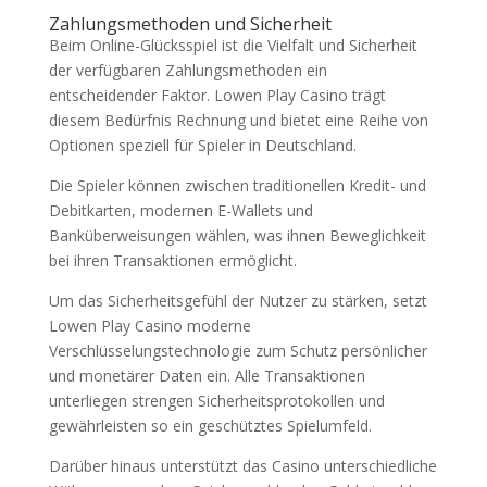
Zahlungsmethoden und Sicherheit
Beim Online-Glücksspiel ist die Vielfalt und Sicherheit
der verfügbaren Zahlungsmethoden ein
entscheidender Faktor. Lowen Play Casino trägt
diesem Bedürfnis Rechnung und bietet eine Reihe von
Optionen speziell für Spieler in Deutschland.
Die Spieler können zwischen traditionellen Kredit- und
Debitkarten, modernen E-Wallets und
Banküberweisungen wählen, was ihnen Beweglichkeit
bei ihren Transaktionen ermöglicht.
Um das Sicherheitsgefühl der Nutzer zu stärken, setzt
Lowen Play Casino moderne
Verschlüsselungstechnologie zum Schutz persönlicher
und monetärer Daten ein. Alle Transaktionen
unterliegen strengen Sicherheitsprotokollen und
gewährleisten so ein geschütztes Spielumfeld.
Darüber hinaus unterstützt das Casino unterschiedliche