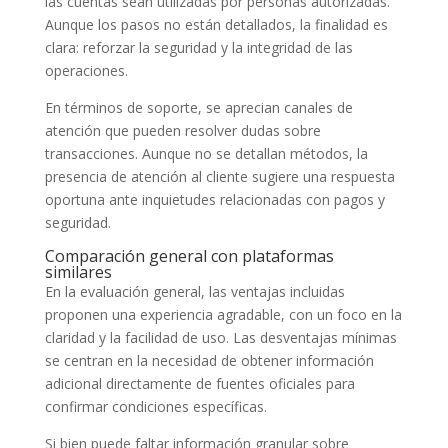
las cuentas sean utilizadas por personas autorizadas.
Aunque los pasos no están detallados, la finalidad es
clara: reforzar la seguridad y la integridad de las
operaciones.
En términos de soporte, se aprecian canales de
atención que pueden resolver dudas sobre
transacciones. Aunque no se detallan métodos, la
presencia de atención al cliente sugiere una respuesta
oportuna ante inquietudes relacionadas con pagos y
seguridad.
Comparación general con plataformas
similares
En la evaluación general, las ventajas incluidas
proponen una experiencia agradable, con un foco en la
claridad y la facilidad de uso. Las desventajas mínimas
se centran en la necesidad de obtener información
adicional directamente de fuentes oficiales para
confirmar condiciones específicas.
Si bien puede faltar información granular sobre