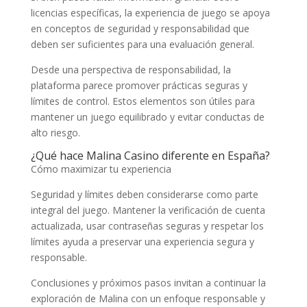
licencias específicas, la experiencia de juego se apoya
en conceptos de seguridad y responsabilidad que
deben ser suficientes para una evaluación general.
Desde una perspectiva de responsabilidad, la
plataforma parece promover prácticas seguras y
límites de control. Estos elementos son útiles para
mantener un juego equilibrado y evitar conductas de
alto riesgo.
¿Qué hace Malina Casino diferente en España?
Cómo maximizar tu experiencia
Seguridad y límites deben considerarse como parte
integral del juego. Mantener la verificación de cuenta
actualizada, usar contraseñas seguras y respetar los
límites ayuda a preservar una experiencia segura y
responsable.
Conclusiones y próximos pasos invitan a continuar la
exploración de Malina con un enfoque responsable y