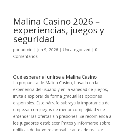
Malina Casino 2026 –
experiencias, juegos y
seguridad
por
admin
|
Jun 9, 2026
|
Uncategorized
|
0
Comentarios
Qué esperar al unirse a Malina Casino
La propuesta de Malina Casino, basada en la
experiencia del usuario y en la variedad de juegos,
invita a explorar de forma gradual las opciones
disponibles. Este párrafo subraya la importancia de
empezar con juegos de menor complejidad y de
entender las ofertas sin presiones. Se recomienda a
los jugadores establecer límites y informarse sobre
políticas de juego responsable antes de realizar