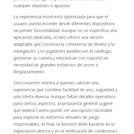
cualquier depósito o apuesta.
La experiencia móvil está optimizada para que el
usuario pueda acceder desde diferentes dispositivos
sin perder funcionalidad. Aunque no se especifica una
aplicación dedicada, el sitio ofrece una versión
adaptable que conserva la coherencia de diseño y la
navegación. Los jugadores pueden ver el catálogo,
gestionar su cuenta y interactuar con soporte sin
necesidad de grandes esfuerzos de zoom o
desplazamiento.
Este resumen orienta a quienes valoran una
experiencia que combine facilidad de uso, seguridad y
una oferta diversa. Aunque faltan detalles operativos
para ciertos aspectos, la propuesta general sugiere
que Malina Casino puede ser una opción razonable
para explorar en entornos virtuales de juego
responsables. Al final, la decisión debe basarse en la
exploración directa y en la verificación de condiciones