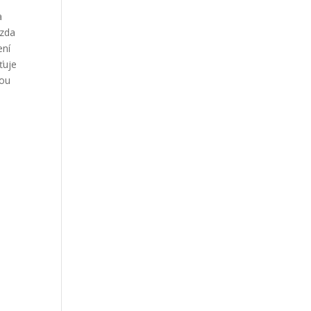
a
 zda
ení
ťuje
sou