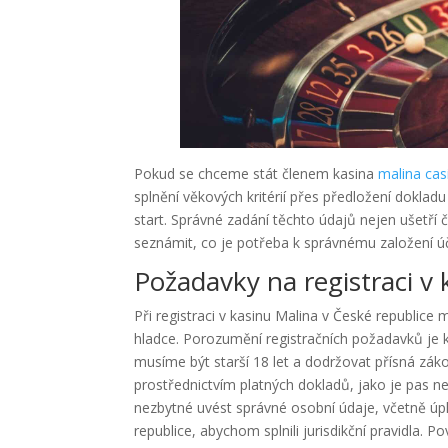
Pokud se chceme stát členem kasina
malina cas
splnění věkových kritérií přes předložení doklad
start. Správné zadání těchto údajů nejen ušetří č
seznámit, co je potřeba k správnému založení ú
Požadavky na registraci v 
Při registraci v kasinu Malina v České republic
hladce. Porozumění registračních požadavků je 
musíme být starší 18 let a dodržovat přísná zá
prostřednictvím platných dokladů, jako je pas 
nezbytné uvést správné osobní údaje, včetně úp
republice, abychom splnili jurisdikční pravidla