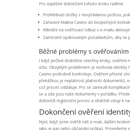
Pro úspěšné dokončení tohoto kroku radíme:
Prohlédnutí složky s nevyžádanou poštou, pok
Zařazení Malina Casino do bezpečných kontak
Klikněte na ověřovací odkaz v e-mailu aktivuje
Zamezení opakovaným požadavkům, aby se p
Běžné problémy s ověřováním
I když pečlivě dodržíme všechny kroky, ověření 
účtu. Obvyklým problémem je neshoda identity 
Casino podrobně kontroluje. Ověření přesné shody
překážkou je neplatnost platnosti dokumentů; od
což proces oddaluje. Pro se zamezili komplikací
se a zda jsou naše dokumenty v pořádku. Před
dokončili registrační proces a obdrželi vstup k 
Dokončení ověření identit
Nyní, když jsme ověřili náš e-mail, dalším kro
jako je pas nebo občanský průkaz. Provedeme vá