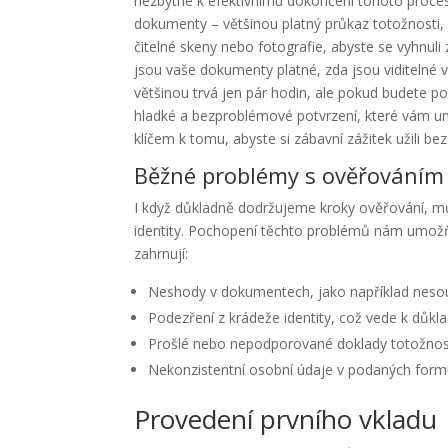
nezbytné k efektivnímu dokončení tohoto proce
dokumenty – většinou platný průkaz totožnosti, 
čitelné skeny nebo fotografie, abyste se vyhnuli
jsou vaše dokumenty platné, zda jsou viditelné 
většinou trvá jen pár hodin, ale pokud budete po
hladké a bezproblémové potvrzení, které vám um
klíčem k tomu, abyste si zábavní zážitek užili bez
Běžné problémy s ověřováním 
I když důkladně dodržujeme kroky ověřování, m
identity. Pochopení těchto problémů nám umožňu
zahrnují:
Neshody v dokumentech, jako například nesoul
Podezření z krádeže identity, což vede k důkl
Prošlé nebo nepodporované doklady totožnosti,
Nekonzistentní osobní údaje v podaných formu
Provedení prvního vkladu