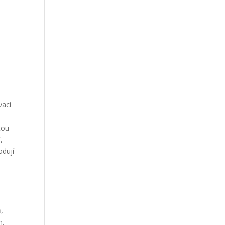
vaci
tou
,
odují
,
h.