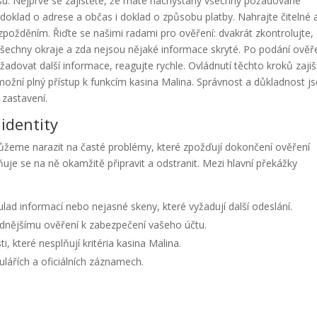
su. Nejprve se zajistěte, že máte nachystány všechny požadované
doklad o adrese a občas i doklad o způsobu platby. Nahrajte čitelné 
 zpožděním. Řiďte se našimi radami pro ověření: dvakrát zkontrolujte,
všechny okraje a zda nejsou nějaké informace skryté. Po podání ověř
žadovat další informace, reagujte rychle. Ovládnutí těchto kroků zajiš
ožní plný přístup k funkcím kasina Malina. Správnost a důkladnost j
 zastavení.
identity
ůžeme narazit na časté problémy, které zpožďují dokončení ověření
je se na ně okamžitě připravit a odstranit. Mezi hlavní překážky
ad informací nebo nejasné skeny, které vyžadují další odeslání.
adnějšímu ověření k zabezpečení vašeho účtu.
 které nesplňují kritéria kasina Malina.
lářích a oficiálních záznamech.