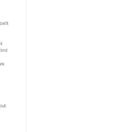
začít
ní
 čímž
tek
a
out: