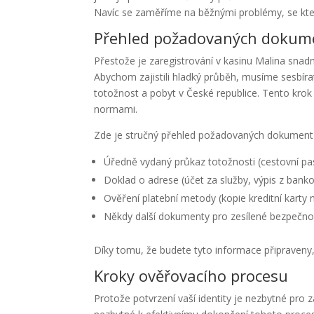
Navíc se zaměříme na běžnými problémy, se který
Přehled požadovaných dokum
Přestože je zaregistrování v kasinu Malina snad
Abychom zajistili hladký průběh, musíme sesbír
totožnost a pobyt v České republice. Tento krok
normami.
Zde je stručný přehled požadovaných dokument
Úředně vydaný průkaz totožnosti (cestovní pa
Doklad o adrese (účet za služby, výpis z ban
Ověření platební metody (kopie kreditní karty 
Někdy další dokumenty pro zesílené bezpečnos
Díky tomu, že budete tyto informace připraveny, z
Kroky ověřovacího procesu
Protože potvrzení vaší identity je nezbytné pro