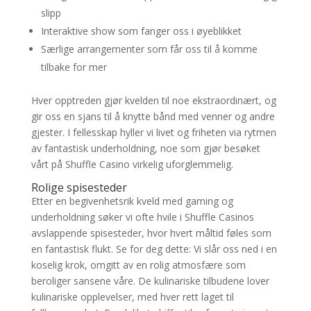
slipp
Interaktive show som fanger oss i øyeblikket
Særlige arrangementer som får oss til å komme
tilbake for mer
Hver opptreden gjør kvelden til noe ekstraordinært, og
gir oss en sjans til å knytte bånd med venner og andre
gjester. I fellesskap hyller vi livet og friheten via rytmen
av fantastisk underholdning, noe som gjør besøket
vårt på Shuffle Casino virkelig uforglemmelig.
Rolige spisesteder
Etter en begivenhetsrik kveld med gaming og
underholdning søker vi ofte hvile i Shuffle Casinos
avslappende spisesteder, hvor hvert måltid føles som
en fantastisk flukt. Se for deg dette: Vi slår oss ned i en
koselig krok, omgitt av en rolig atmosfære som
beroliger sansene våre. De kulinariske tilbudene lover
kulinariske opplevelser, med hver rett laget til