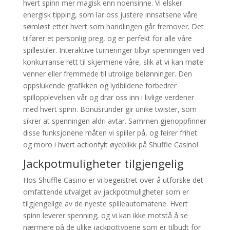
hvert spinn mer magisk enn noensinne. Vi elsker
energisk tipping, som lar oss justere innsatsene våre
sømløst etter hvert som handlingen går fremover. Det
tilfører et personlig preg, og er perfekt for alle våre
spillestiler. Interaktive turneringer tilbyr spenningen ved
konkurranse rett til skjermene våre, slik at vi kan møte
venner eller fremmede til utrolige belønninger. Den
oppslukende grafikken og lydbildene forbedrer
spillopplevelsen vår og drar oss inn i livlige verdener
med hvert spinn. Bonusrunder gir unike twister, som
sikrer at spenningen aldri avtar. Sammen gjenoppfinner
disse funksjonene måten vi spiller på, og feirer frihet
og moro i hvert actionfylt øyeblikk på Shuffle Casino!
Jackpotmuligheter tilgjengelig
Hos Shuffle Casino er vi begeistret over å utforske det
omfattende utvalget av jackpotmuligheter som er
tilgjengelige av de nyeste spilleautomatene. Hvert
spinn leverer spenning, og vi kan ikke motstå å se
nærmere på de ulike jackpottypene som er tilbudt for