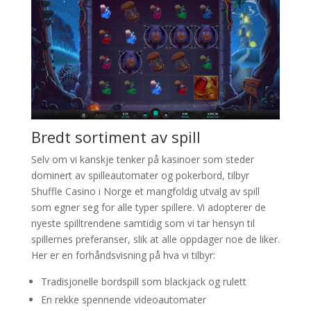
Bredt sortiment av spill
Selv om vi kanskje tenker på kasinoer som steder
dominert av spilleautomater og pokerbord, tilbyr
Shuffle Casino i Norge et mangfoldig utvalg av spill
som egner seg for alle typer spillere. Vi adopterer de
nyeste spilltrendene samtidig som vi tar hensyn til
spillernes preferanser, slik at alle oppdager noe de liker.
Her er en forhåndsvisning på hva vi tilbyr:
Tradisjonelle bordspill som blackjack og rulett
En rekke spennende videoautomater