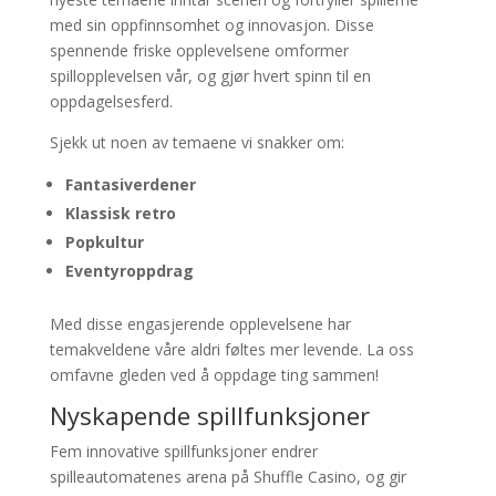
med sin oppfinnsomhet og innovasjon. Disse
spennende friske opplevelsene omformer
spillopplevelsen vår, og gjør hvert spinn til en
oppdagelsesferd.
Sjekk ut noen av temaene vi snakker om:
Fantasiverdener
Klassisk retro
Popkultur
Eventyroppdrag
Med disse engasjerende opplevelsene har
temakveldene våre aldri føltes mer levende. La oss
omfavne gleden ved å oppdage ting sammen!
Nyskapende spillfunksjoner
Fem innovative spillfunksjoner endrer
spilleautomatenes arena på Shuffle Casino, og gir