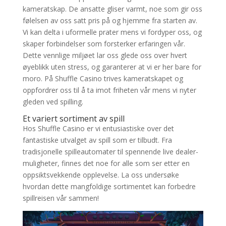
kameratskap. De ansatte gliser varmt, noe som gir oss
følelsen av oss satt pris på og hjemme fra starten av.
Vi kan delta i uformelle prater mens vi fordyper oss, og
skaper forbindelser som forsterker erfaringen vår.
Dette vennlige miljøet lar oss glede oss over hvert
øyeblikk uten stress, og garanterer at vi er her bare for
moro. På Shuffle Casino trives kameratskapet og
oppfordrer oss til å ta imot friheten vår mens vi nyter
gleden ved spilling.
Et variert sortiment av spill
Hos Shuffle Casino er vi entusiastiske over det
fantastiske utvalget av spill som er tilbudt. Fra
tradisjonelle spilleautomater til spennende live dealer-
muligheter, finnes det noe for alle som ser etter en
oppsiktsvekkende opplevelse. La oss undersøke
hvordan dette mangfoldige sortimentet kan forbedre
spillreisen vår sammen!