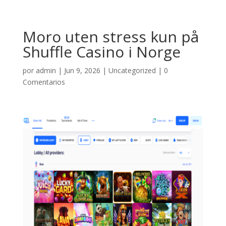
Moro uten stress kun på
Shuffle Casino i Norge
por
admin
|
Jun 9, 2026
|
Uncategorized
|
0
Comentarios