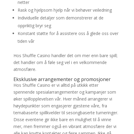
netter
Rask og hjelpsom hjelp når vi behøver veiledning
Individuelle detaljer som demonstrerer at de
oppriktig bryr seg
Konstant støtte for å assistere oss å glede oss over
tiden vår
Hos Shuffle Casino handler det om mer enn bare spill;
det handler om å føle seg vel i en velkommende
atmosfære.
Eksklusive arrangementer og promosjoner
Hos Shuffle Casino er vi alltid på utkikk etter
spennende spesialarrangementer og kampanjer som
øker spillopplevelsen vår. Hver måned arrangerer vi
høydepunkter som engasjerer gjestene våre, fra
temabaserte spillkvelder til sesongbaserte turneringer.
Disse eventene gir ikke bare en mulighet til å vinne
mer, men fremmer også en vibrant atmosfære der vi
alle kan knytte kontakter og feire sammen. Ikke gå