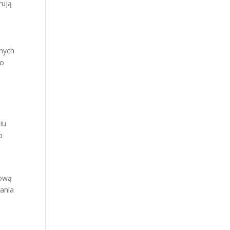
rują
tnych
no
c
iu
o
tową
ania