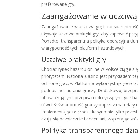
preferowane gry.
Zaangażowanie w uczciwą g
Zaangażowanie w uczciwą grę i transparentność 
używają uczciwe praktyki gry, aby zapewnić pr
Ponadto, transparentna polityka operacyjna tłu
wiarygodność tych platform hazardowych.
Uczciwe praktyki gry
Chociaż rynek hazardu online w Polsce ciągle si
priorytetem. National Casino jest przykładem t
ochronę graczy. Platforma wykorzystuje generato
podnosząc zaufanie graczy. Dodatkowo, przepr
obowiązującymi przepisami dotyczącymi gier ha
również świadomość graczy poprzez materiały e
Implementując te środki, kasyno nie tylko prze
czują się bezpiecznie i doceniani, wspierając
Polityka transparentnego dzia