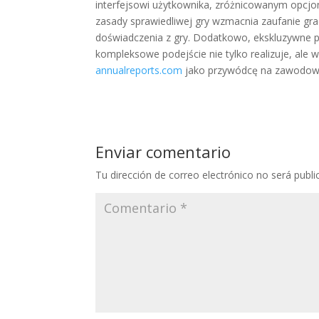
interfejsowi użytkownika, zróżnicowanym opcj
zasady sprawiedliwej gry wzmacnia zaufanie gra
doświadczenia z gry. Dodatkowo, ekskluzywne pr
kompleksowe podejście nie tylko realizuje, ale 
annualreports.com
jako przywódcę na zawodowym
Enviar comentario
Tu dirección de correo electrónico no será publi