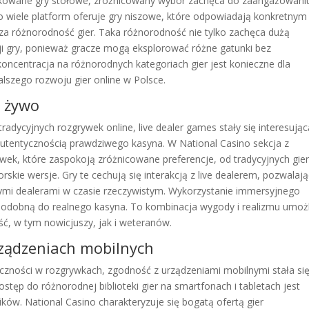
ikowane gry stołowe, zróżnicowany wybór zachęca do zaangażowani
to wiele platform oferuje gry niszowe, które odpowiadają konkretnym
a różnorodność gier. Taka różnorodność nie tylko zachęca dużą
sji gry, ponieważ gracze mogą eksplorować różne gatunki bez
koncentracja na różnorodnych kategoriach gier jest konieczne dla
alszego rozwoju gier online w Polsce.
a żywo
adycyjnych rozgrywek online, live dealer games stały się interesując
 autentycznością prawdziwego kasyna. W National Casino sekcja z
wek, które zaspokoją zróżnicowane preferencje, od tradycyjnych gie
orskie wersje. Gry te cechują się interakcją z live dealerem, pozwalaj
ymi dealerami w czasie rzeczywistym. Wykorzystanie immersyjnego
podobną do realnego kasyna. To kombinacja wygody i realizmu umożl
ść, w tym nowicjuszy, jak i weteranów.
ządzeniach mobilnych
czności w rozgrywkach, zgodność z urządzeniami mobilnymi stała si
stęp do różnorodnej biblioteki gier na smartfonach i tabletach jest
ków. National Casino charakteryzuje się bogatą ofertą gier