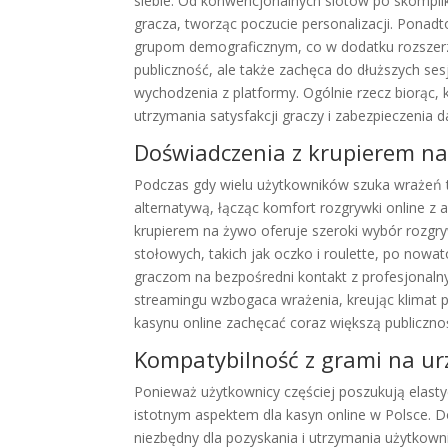
siebie. Od konwencjonalnych slotów po skompl
gracza, tworząc poczucie personalizacji. Ponad
grupom demograficznym, co w dodatku rozszerz
publiczność, ale także zachęca do dłuższych se
wychodzenia z platformy. Ogólnie rzecz biorąc, 
utrzymania satysfakcji graczy i zabezpieczenia d
Doświadczenia z krupierem n
Podczas gdy wielu użytkowników szuka wrażeń tr
alternatywą, łącząc komfort rozgrywki online z
krupierem na żywo oferuje szeroki wybór rozgry
stołowych, takich jak oczko i roulette, po nowat
graczom na bezpośredni kontakt z profesjonaln
streamingu wzbogaca wrażenia, kreując klimat 
kasynu online zachęcać coraz większą publiczno
Kompatybilność z grami na ur
Ponieważ użytkownicy częściej poszukują elasty
istotnym aspektem dla kasyn online w Polsce. Do
niezbędny dla pozyskania i utrzymania użytkowni