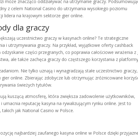
dzi może znacząco oddziaływać na utrzymanie graczy. Podsumowują
godny z celem National Casino do utrzymania wysokiego poziomu
i lidera na krajowym sektorze gier online.
ody dla graczy
ększają uczestnictwo graczy w kasynach online? Te strategiczne
ia i utrzymywania graczy. Na przykład, wyjątkowe oferty cashback
odzyskanie części przegranych, co poprawia całościowe wrażenia z 
twa, ale także zachęca graczy do częstszego korzystania z platformy
adaniom. Nie tylko uznają i wynagradzają stałe uczestnictwo graczy,
gier online. Zbierając zdobycze lub otrzymując zróżnicowane korzyśc
rywania świeżych tytułów.
eują kuszącą atmosferę, która zwiększa zadowolenie użytkowników,
 umacnia reputację kasyna na rywalizującym rynku online. Jest to
 takich jak National Casino w Polsce.
zycję najbardziej zaufanego kasyna online w Polsce dzięki przyjaz