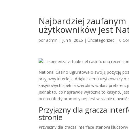
Najbardziej zaufanym
użytkowników jest Nat
por
admin
|
Jun 9, 2026
|
Uncategorized
|
0 Co
National Casino ugruntowało swoją pozycję pozy
przyjazny interfejs, dzięki czemu użytkownicy 
kasynowych spełnia szeroki wachlarz preferenc
Jednak to, co naprawdę wyróżnia to kasyno, jes
ocena oferty promocyjnej jest w stanie ujawnić 
Przyjazny dla gracza inter
stronie
Przyjazny dla gracza interface stanowi kluczow