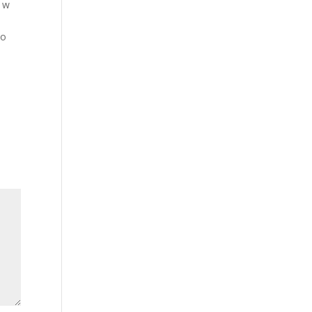
y w
To