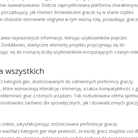
mie zaawansowania. Dobrze zaprojektowana platforma charakteryzu
o początkujący, jak również doświadczeni gracze są w stanie szybko
we w obsłudze sterowanie odgrywa w tym ważną rolę, pozwalając gra
tawia najważniejsze informacje, kierując użytkowników poprzez
. Dodatkowo, elastyczne elementy projektu przyczyniają się do
ując się do rosnącej liczby użytkowników korzystających z kasyn onl
a wszystkich
arz kategorii gier, dostosowanych do odmiennych preferencji graczy.
, które wzmacniają interakcję i immersję, a także kompatybilność z 
roblemowo grać z różnych urządzeń. Tak rozbudowana oferta spełni
środowisko zarówno dla sporadycznych, jak i doświadczonych graczy
online, satysfakcjonując zróżnicowane preferencje graczy
 wachlarz kategorii gier daje pewność, że każdy gracz znajdzie coś d