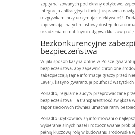
zoptymalizowanych pod ekrany dotykowe, zape
Integracja aplikacyjnych funkcji usprawnia na
rozgrywkami przy utrzymując efektywność. Dod
zapewniając natychmiastowy dostęp do automató
urządzeniami mobilnymi odgrywa kluczową rolę 
Bezkonkurencyjne zabezpi
bezpieczeństwa
W jaki sposób kasyna online w Polsce gwarantu
bezpieczeństwa, aby zapewnić chronione środow
zabezpieczają tajne informacje graczy przed n
Layer), kasyno gwarantuje poufność wszystkich t
Ponadto, regularne audyty przeprowadzane prze
bezpieczeństwa. Ta transparentność zwiększa w
zapór sieciowych również umacnia ramy bezpie
Ponadto użytkownicy są informowani o najlepsz
wybieranie silnych haseł i rozpoznawanie prób p
pełnią kluczową rolę w budowaniu środowiska w