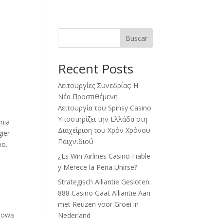
Buscar
Recent Posts
Λειτουργίες Συνεδρίας: Η
Νέα Προστιθέμενη
Λειτουργία του Spinsy Casino
Υποστηρίζει την Ελλάδα στη
wnia
Διαχείριση του Χρόν Χρόνου
gier
Παιχνιδιού
wo.
¿Es Win Airlines Casino Fiable
y Merece la Pena Unirse?
Strategisch Alliantie Gesloten:
888 Casino Gaat Alliantie Aan
met Reuzen voor Groei in
emową
Nederland