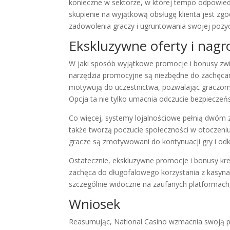
konieczne w sektorze, w której tempo odpowie
skupienie na wyjątkową obsługę klienta jest z
zadowolenia graczy i ugruntowania swojej pozycj
Ekskluzywne oferty i nagr
W jaki sposób wyjątkowe promocje i bonusy zwi
narzędzia promocyjne są niezbędne do zachęcan
motywują do uczestnictwa, pozwalając graczom 
Opcja ta nie tylko umacnia odczucie bezpieczeńs
Co więcej, systemy lojalnościowe pełnią dwóm z
także tworzą poczucie społeczności w otoczeniu 
gracze są zmotywowani do kontynuacji gry i odk
Ostatecznie, ekskluzywne promocje i bonusy kr
zachęca do długofalowego korzystania z kasyna i
szczególnie widoczne na zaufanych platformach,
Wniosek
Reasumując, National Casino wzmacnia swoją po