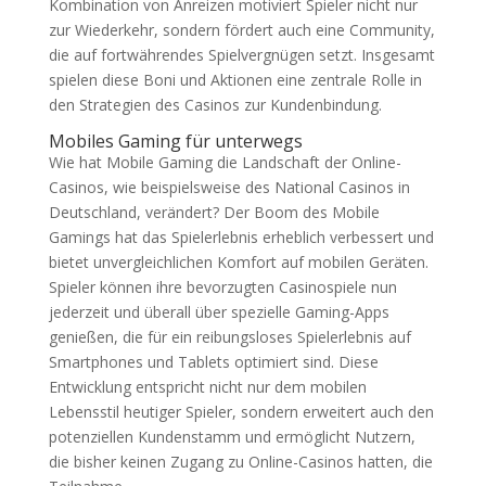
Kombination von Anreizen motiviert Spieler nicht nur
zur Wiederkehr, sondern fördert auch eine Community,
die auf fortwährendes Spielvergnügen setzt. Insgesamt
spielen diese Boni und Aktionen eine zentrale Rolle in
den Strategien des Casinos zur Kundenbindung.
Mobiles Gaming für unterwegs
Wie hat Mobile Gaming die Landschaft der Online-
Casinos, wie beispielsweise des National Casinos in
Deutschland, verändert? Der Boom des Mobile
Gamings hat das Spielerlebnis erheblich verbessert und
bietet unvergleichlichen Komfort auf mobilen Geräten.
Spieler können ihre bevorzugten Casinospiele nun
jederzeit und überall über spezielle Gaming-Apps
genießen, die für ein reibungsloses Spielerlebnis auf
Smartphones und Tablets optimiert sind. Diese
Entwicklung entspricht nicht nur dem mobilen
Lebensstil heutiger Spieler, sondern erweitert auch den
potenziellen Kundenstamm und ermöglicht Nutzern,
die bisher keinen Zugang zu Online-Casinos hatten, die