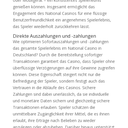
oder Mobilgerät – ein konsistentes Spielerlebnis
genießen können. Insgesamt ermöglicht das
Engagement des National Casinos für eine flüssige
Benutzerfreundlichkeit ein angenehmes Spielerlebnis,
das Spieler wiederholt zurückkehren lässt.
Direkte Auszahlungen und -zahlungen
Wie optimieren Sofortauszahlungen und -zahlungen
das gesamte Spielerlebnis im National Casino in
Deutschland? Durch die Bereitstellung sofortiger
Transaktionen garantiert das Casino, dass Spieler ohne
überflüssige Verzögerungen auf ihre Gewinne zugreifen
können. Diese Eigenschaft steigert nicht nur die
Befriedigung der Spieler, sondern festigt auch das
Vertrauen in die Abläufe des Casinos. Sichere
Zahlungen sind dabei unerlässlich, da sie individuelle
und monetäre Daten sichern und gleichzeitig sichere
Transaktionen erlauben. Spieler schätzen die
unmittelbare Zugänglichkeit ihrer Mittel, die es ihnen
erlaubt, ihre Erträge nach Belieben zu wieder
anzulegen oder abzuheben. Darüber hinaus unterstützt