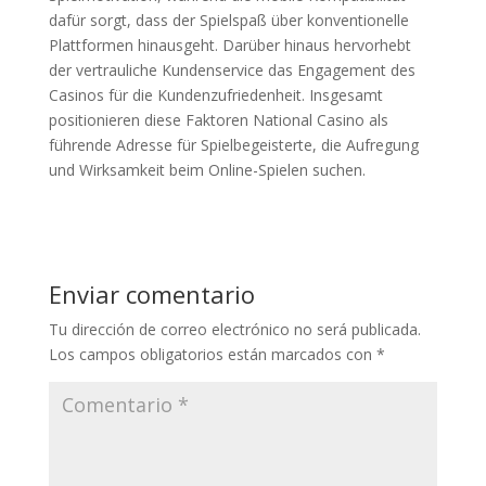
dafür sorgt, dass der Spielspaß über konventionelle
Plattformen hinausgeht. Darüber hinaus hervorhebt
der vertrauliche Kundenservice das Engagement des
Casinos für die Kundenzufriedenheit. Insgesamt
positionieren diese Faktoren National Casino als
führende Adresse für Spielbegeisterte, die Aufregung
und Wirksamkeit beim Online-Spielen suchen.
Enviar comentario
Tu dirección de correo electrónico no será publicada.
Los campos obligatorios están marcados con
*