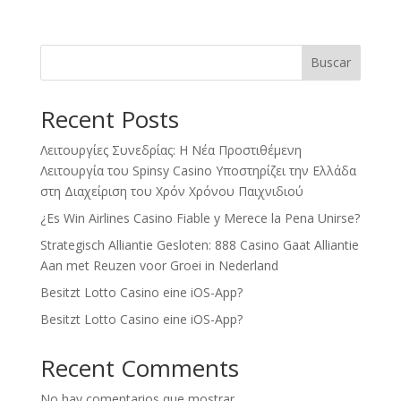
Buscar
Recent Posts
Λειτουργίες Συνεδρίας: Η Νέα Προστιθέμενη
Λειτουργία του Spinsy Casino Υποστηρίζει την Ελλάδα
στη Διαχείριση του Χρόν Χρόνου Παιχνιδιού
¿Es Win Airlines Casino Fiable y Merece la Pena Unirse?
Strategisch Alliantie Gesloten: 888 Casino Gaat Alliantie
Aan met Reuzen voor Groei in Nederland
Besitzt Lotto Casino eine iOS-App?
Besitzt Lotto Casino eine iOS-App?
Recent Comments
No hay comentarios que mostrar.