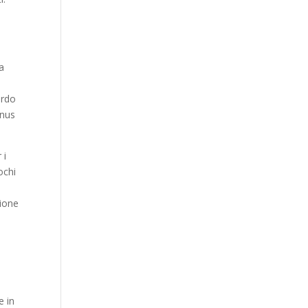
za
ardo
onus
 i
ochi
zione
e in