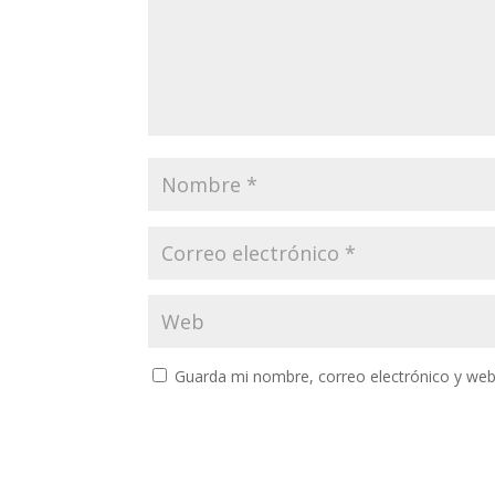
Guarda mi nombre, correo electrónico y web