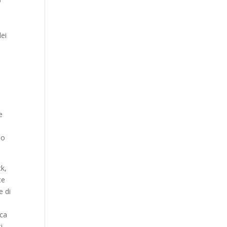
ò
dei
e
no
ck,
te
e di
ica
i.