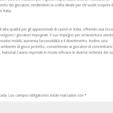
mento dei giocatori, rendendolo la scelta ideale per chi vuole scoprire i
 Italia.
alta qualità per gli appassionati di casinò in Italia, offrendo una ricca
volgono i giocatori impegnati. Il suo impegno per un’avventura utent
positivi mobili, aumenta l’accessibilità e il divertimento. Inoltre, una
un ambiente di gioco protetto, consentendo ai giocatori di concentrarsi 
o, National Casino risponde in modo efficace le diverse richieste del s
cada.
Los campos obligatorios están marcados con
*