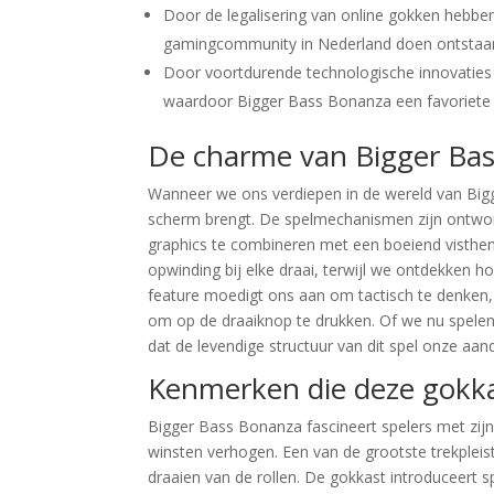
Door de legalisering van online gokken hebben
gamingcommunity in Nederland doen ontstaan,
Door voortdurende technologische innovaties
waardoor Bigger Bass Bonanza een favoriete 
De charme van Bigger Bas
Wanneer we ons verdiepen in de wereld van Bigg
scherm brengt. De spelmechanismen zijn ontwo
graphics te combineren met een boeiend visthem
opwinding bij elke draai, terwijl we ontdekken 
feature moedigt ons aan om tactisch te denken, 
om op de draaiknop te drukken. Of we nu spelen v
dat de levendige structuur van dit spel onze aand
Kenmerken die deze gokk
Bigger Bass Bonanza fascineert spelers met zijn
winsten verhogen. Een van de grootste trekpleist
draaien van de rollen. De gokkast introduceert 