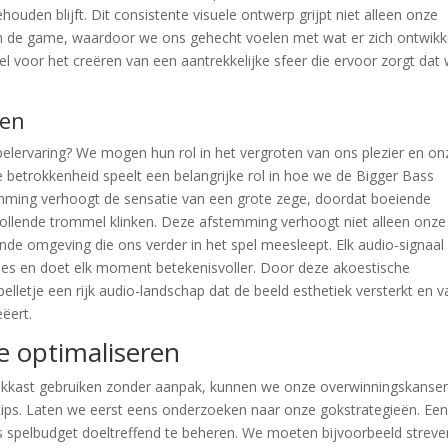
den blijft. Dit consistente visuele ontwerp grijpt niet alleen onze
n de game, waardoor we ons gehecht voelen met wat er zich ontwikke
ieel voor het creëren van een aantrekkelijke sfeer die ervoor zorgt dat
ten
spelervaring? We mogen hun rol in het vergroten van ons plezier en on
 betrokkenheid speelt een belangrijke rol in hoe we de Bigger Bass
emming verhoogt de sensatie van een grote zege, doordat boeiende
 rollende trommel klinken. Deze afstemming verhoogt niet alleen onze
de omgeving die ons verder in het spel meesleept. Elk audio-signaal
ties en doet elk moment betekenisvoller. Door deze akoestische
lletje een rijk audio-landschap dat de beeld esthetiek versterkt en v
ëert.
e optimaliseren
okkast gebruiken zonder aanpak, kunnen we onze overwinningskanse
 tips. Laten we eerst eens onderzoeken naar onze gokstrategieën. Ee
s spelbudget doeltreffend te beheren. We moeten bijvoorbeeld streve