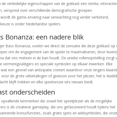
 de verleidelijke eigenschappen van de gokkast een sterke, interactie
 verspreid over verschillende demografische groepen.
 wordt de game-ervaring naar verwachting nog verder verbeterd,
keuze is onder Nederlandse spelers.
s Bonanza: een nadere blik
er Bass Bonanza, voelen we direct de sensatie die deze gokkast op
rpen om de engagement van de speler te maximaliseren, door leven
a dat ons meteen in de ban houdt. De unieke rollenopstelling zorgt 
hoe vermenigvuldigers en speciale symbolen op elkaar inwerken. Elke
wat een gevoel van anticipatie creëert waardoor onze vingers klaars
oor de grote uitbetalingen of gewoon voor het plezier, het is duideli
acht blijft trekken en elke speelsessie iets nieuws biedt.
ast onderscheiden
 opvallende kenmerken die zowel het speelplezier als de mogelijke
ers is de creatieve gameplay, die ons gefascineerd houdt tijdens het
spannende bonusfuncties, zoals gratis spins en wildsymbolen, die onz