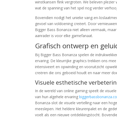
winstkansen flink vergroten. We beleven plezier
wat de spanning van het spel nog verder verhoo
Bovendien nodigt het unieke vang-en-loslaatme
gevoel van voldoening creëert. Door vernieuwe
Bigger Bass Bonanza niet alleen vermaak, maar
aanrader is voor elke gamefanaat.
Grafisch ontwerp en gelui
Bij Bigger Bass Bonanza spelen de indrukwekken
ervaring. De kleurrijke graphics trekken ons mee
intensiveert en opwinding en vooruitzicht opw
creëren die ons geboeid houdt en naar meer doe
Visuele esthetische verbeteri
In de wereld van online gaming speelt de visuele 
van hun algehele ervaring
biggerbassbonanza.co
Bonanza-slot de visuele vertelling naar een ho
meeslepen. Het heldere kleurenpalet en de gede
voelt als een nieuwe ontdekkingstocht. Bovendi