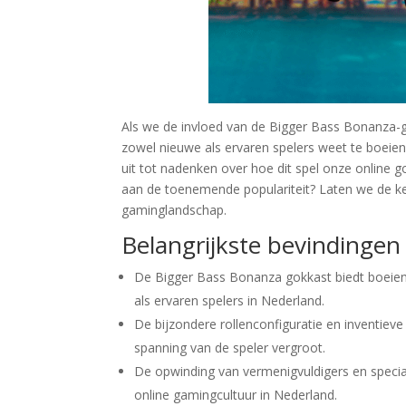
Als we de invloed van de Bigger Bass Bonanza-g
zowel nieuwe als ervaren spelers weet te boeien
uit tot nadenken over hoe dit spel onze online
aan de toenemende populariteit? Laten we de k
gaminglandschap.
Belangrijkste bevindingen
De Bigger Bass Bonanza gokkast biedt boeien
als ervaren spelers in Nederland.
De bijzondere rollenconfiguratie en inventie
spanning van de speler vergroot.
De opwinding van vermenigvuldigers en special
online gamingcultuur in Nederland.