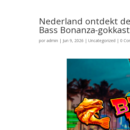
Nederland ontdekt de
Bass Bonanza-gokkast
por
admin
|
Jun 9, 2026
|
Uncategorized
|
0 Co