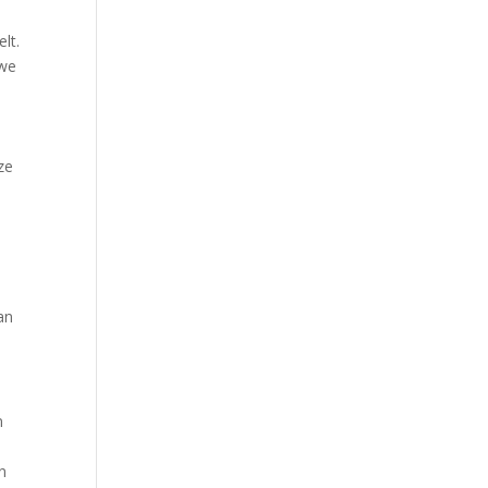
lt.
 we
ze
an
n
n
n