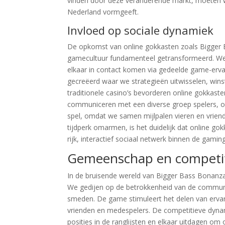
vinden door deze veranderende markt, moeten we
Nederland vormgeeft.
Invloed op sociale dynamiek
De opkomst van online gokkasten zoals Bigger 
gamecultuur fundamenteel getransformeerd. We z
elkaar in contact komen via gedeelde game-erv
gecreëerd waar we strategieën uitwisselen, winste
traditionele casino’s bevorderen online gokka
communiceren met een diverse groep spelers, on
spel, omdat we samen mijlpalen vieren en vriend
tijdperk omarmen, is het duidelijk dat online g
rijk, interactief sociaal netwerk binnen de gamin
Gemeenschap en competitie
In de bruisende wereld van Bigger Bass Bonanza
We gedijen op de betrokkenheid van de communit
smeden. De game stimuleert het delen van erva
vrienden en medespelers. De competitieve dynam
posities in de ranglijsten en elkaar uitdagen o