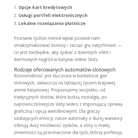
Opcje kart kredytowych
Usługi portfeli elektronicznych
Lokalne rozwiązania płatnicze
Poznanie tychże metod wpłat pozwoli nam
zmaksymalizować bonusy i zacząć grę natychmiast —
co jest niezbędne, aby zyskać z dziennych ofert i
darmowych nagród w kasynie online Slots.
Rodzaje oferowanych automatów slotowych
Różnorodność jest kluczowa w kontekście gier
slotowych, zwłaszcza na tętniącej życiem krajowej
arenie kasynowej. Proponujemy wszystko, od
tradycyjnych slotów, które budzą nostalgię, po
najnowocześniejsze sloty wideo z imponującą oprawą
graficzną i opcją wieloliniowymi. Dla graczy
szukających emocji, nasze automaty o dużej wariancji
oferują duży możliwość zysków, a sloty o małej
zmienności są przeznaczone dla tych, którzy preferują