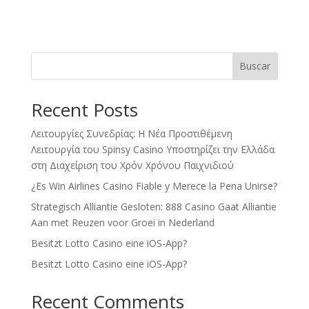
Buscar
Recent Posts
Λειτουργίες Συνεδρίας: Η Νέα Προστιθέμενη
Λειτουργία του Spinsy Casino Υποστηρίζει την Ελλάδα
στη Διαχείριση του Χρόν Χρόνου Παιχνιδιού
¿Es Win Airlines Casino Fiable y Merece la Pena Unirse?
Strategisch Alliantie Gesloten: 888 Casino Gaat Alliantie
Aan met Reuzen voor Groei in Nederland
Besitzt Lotto Casino eine iOS-App?
Besitzt Lotto Casino eine iOS-App?
Recent Comments