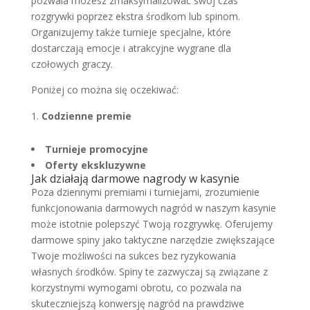
pozwala możesz zmaksymalizować swój czas
rozgrywki poprzez ekstra środkom lub spinom.
Organizujemy także turnieje specjalne, które
dostarczają emocje i atrakcyjne wygrane dla
czołowych graczy.
Poniżej co można się oczekiwać:
Codzienne premie
Turnieje promocyjne
Oferty ekskluzywne
Jak działają darmowe nagrody w kasynie
Poza dziennymi premiami i turniejami, zrozumienie
funkcjonowania darmowych nagród w naszym kasynie
może istotnie polepszyć Twoją rozgrywkę. Oferujemy
darmowe spiny jako taktyczne narzędzie zwiększające
Twoje możliwości na sukces bez ryzykowania
własnych środków. Spiny te zazwyczaj są związane z
korzystnymi wymogami obrotu, co pozwala na
skuteczniejszą konwersję nagród na prawdziwe