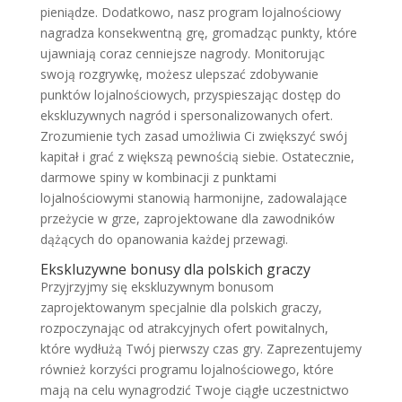
pieniądze. Dodatkowo, nasz program lojalnościowy
nagradza konsekwentną grę, gromadząc punkty, które
ujawniają coraz cenniejsze nagrody. Monitorując
swoją rozgrywkę, możesz ulepszać zdobywanie
punktów lojalnościowych, przyspieszając dostęp do
ekskluzywnych nagród i spersonalizowanych ofert.
Zrozumienie tych zasad umożliwia Ci zwiększyć swój
kapitał i grać z większą pewnością siebie. Ostatecznie,
darmowe spiny w kombinacji z punktami
lojalnościowymi stanowią harmonijne, zadowalające
przeżycie w grze, zaprojektowane dla zawodników
dążących do opanowania każdej przewagi.
Ekskluzywne bonusy dla polskich graczy
Przyjrzyjmy się ekskluzywnym bonusom
zaprojektowanym specjalnie dla polskich graczy,
rozpoczynając od atrakcyjnych ofert powitalnych,
które wydłużą Twój pierwszy czas gry. Zaprezentujemy
również korzyści programu lojalnościowego, które
mają na celu wynagrodzić Twoje ciągłe uczestnictwo