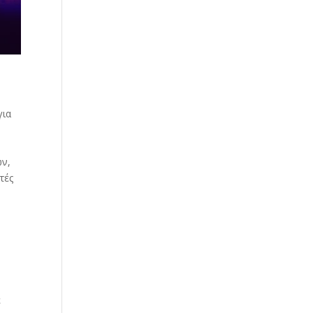
για
ων,
τές
ε