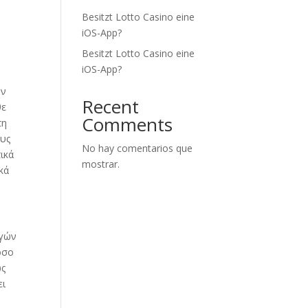
Besitzt Lotto Casino eine
iOS-App?
Besitzt Lotto Casino eine
iOS-App?
ών
Recent
θε
Comments
τη
ους
No hay comentarios que
ικά
mostrar.
κά
ογών
όσο
ως
ει