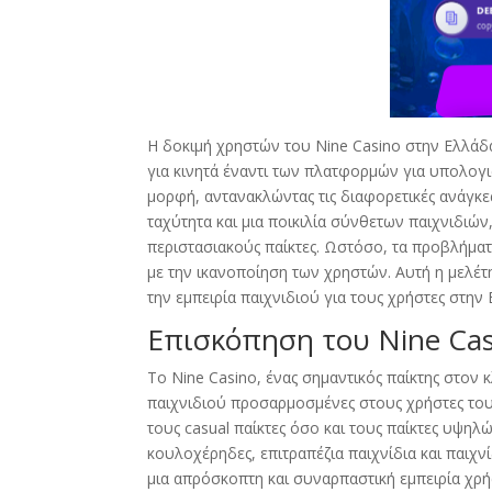
Η δοκιμή χρηστών του Nine Casino στην Ελλάδ
για κινητά έναντι των πλατφορμών για υπολογ
μορφή, αντανακλώντας τις διαφορετικές ανάγκε
ταχύτητα και μια ποικιλία σύνθετων παιχνιδιών
περιστασιακούς παίκτες. Ωστόσο, τα προβλήματ
με την ικανοποίηση των χρηστών. Αυτή η μελέτ
την εμπειρία παιχνιδιού για τους χρήστες στην
Επισκόπηση του Nine Cas
Το Nine Casino, ένας σημαντικός παίκτης στον 
παιχνιδιού προσαρμοσμένες στους χρήστες του.
τους casual παίκτες όσο και τους παίκτες υψη
κουλοχέρηδες, επιτραπέζια παιχνίδια και παιχν
μια απρόσκοπτη και συναρπαστική εμπειρία χρήσ