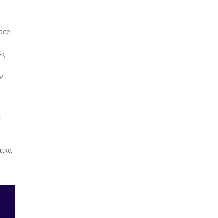
face
ές
υν
ε
τικά