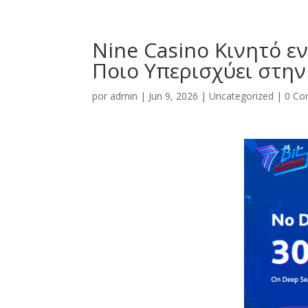
Nine Casino Κινητό ε
Ποιο Υπερισχύει στη
por
admin
|
Jun 9, 2026
|
Uncategorized
|
0 Co