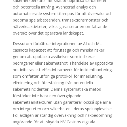
säkerhetspersonal att snabbt upptäcka sårbarheter
och potentiella intrång. Avancerad analys och
automatiserade system tillämpas för att övervaka och
bedöma spelarbeteenden, transaktionsmönster och
nätverksaktiviteter, vilket garanterar en omfattande
översikt över det operativa landskapet.
Dessutom förbättrar integrationen av AI och ML
casinots kapacitet att förutsäga och minska risker
genom att upptäcka avvikelser som indikerar
bedrägerier eller säkerhetshot. I händelse av upptäckta
hot initieras ett effektivt ramverk för incidenthantering,
som omfattar utförliga protokoll för inneslutning,
eliminering och återställning från potentiella
säkerhetsincidenter. Denna systematiska metod
förstärker inte bara den övergripande
säkerhetsarkitekturen utan garanterar också spelarna
om integriteten och säkerheten i deras spelupplevelse.
Följaktligen är ständig övervakning och riskbedömning
avgörande för att skydda NV Casinos digitala