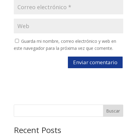
Guarda mi nombre, correo electrónico y web en
este navegador para la próxima vez que comente.
Buscar
Recent Posts