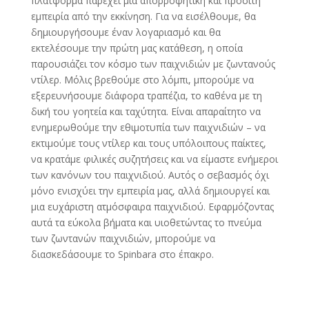
πλατφόρμα παρέχει μια απορροφητική και προσιτή
εμπειρία από την εκκίνηση. Για να εισέλθουμε, θα
δημιουργήσουμε έναν λογαριασμό και θα
εκτελέσουμε την πρώτη μας κατάθεση, η οποία
παρουσιάζει τον κόσμο των παιχνιδιών με ζωντανούς
ντίλερ. Μόλις βρεθούμε στο λόμπι, μπορούμε να
εξερευνήσουμε διάφορα τραπέζια, το καθένα με τη
δική του γοητεία και ταχύτητα. Είναι απαραίτητο να
ενημερωθούμε την εθιμοτυπία των παιχνιδιών – να
εκτιμούμε τους ντίλερ και τους υπόλοιπους παίκτες,
να κρατάμε φιλικές συζητήσεις και να είμαστε ενήμεροι
των κανόνων του παιχνιδιού. Αυτός ο σεβασμός όχι
μόνο ενισχύει την εμπειρία μας, αλλά δημιουργεί και
μια ευχάριστη ατμόσφαιρα παιχνιδιού. Εφαρμόζοντας
αυτά τα εύκολα βήματα και υιοθετώντας το πνεύμα
των ζωντανών παιχνιδιών, μπορούμε να
διασκεδάσουμε το Spinbara στο έπακρο.