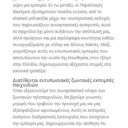
γύρο μια εμπειρία. Εν τω μεταξύ, οι Παραλλαγές
Blackjack εξυπηρετούν ποικίλα γούστα, από το
κλασικό μπλακτζάκ μέχρι πιο νεωτεριστικές εκδοχές
που παρουσιάζουν συναρπαστικές ανατροπές. Αυτά
τα παιχνίδια όχι μόνο αυξάνουν την απόλαυσή μας,
αλλά προάγουν και μια ατμόσφαιρα κοινότητας καθώς
συνεργαζόμαστε με ντίλερ και άλλους παίκτες. Μαζί,
γιορτάζουμε αυτές τις εντυπωσιακές εμπειρίες που
αποτυπώνουν την ουσία της ελευθερίας στον τζόγο
στην Ελλάδα, δημιουργώντας αξέχαστες στιγμές στα
εικονικά τραπέζια.
Διατίθενται εντυπωσιακές ζωντανές εκπομπές
παιχνιδιών
Όταν εξερευνούμε τον συναρπαστικό κόσμο των
ζωντανών τηλεπαιχνιδιών, θα βρούμε γνωστές
μορφές που τραβούν την προσοχή μας και μας
εξασφαλίζουν αφοσιωμένους. Αυτές οι εκπομπές
εισάγουν διαδραστικές λειτουργίες που ενισχύουν
την εμπειρία μας, δημιουργώντας την αίσθηση ότι