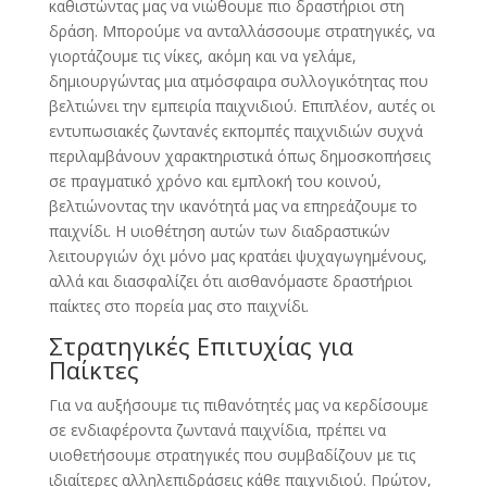
καθιστώντας μας να νιώθουμε πιο δραστήριοι στη
δράση. Μπορούμε να ανταλλάσσουμε στρατηγικές, να
γιορτάζουμε τις νίκες, ακόμη και να γελάμε,
δημιουργώντας μια ατμόσφαιρα συλλογικότητας που
βελτιώνει την εμπειρία παιχνιδιού. Επιπλέον, αυτές οι
εντυπωσιακές ζωντανές εκπομπές παιχνιδιών συχνά
περιλαμβάνουν χαρακτηριστικά όπως δημοσκοπήσεις
σε πραγματικό χρόνο και εμπλοκή του κοινού,
βελτιώνοντας την ικανότητά μας να επηρεάζουμε το
παιχνίδι. Η υιοθέτηση αυτών των διαδραστικών
λειτουργιών όχι μόνο μας κρατάει ψυχαγωγημένους,
αλλά και διασφαλίζει ότι αισθανόμαστε δραστήριοι
παίκτες στο πορεία μας στο παιχνίδι.
Στρατηγικές Επιτυχίας για
Παίκτες
Για να αυξήσουμε τις πιθανότητές μας να κερδίσουμε
σε ενδιαφέροντα ζωντανά παιχνίδια, πρέπει να
υιοθετήσουμε στρατηγικές που συμβαδίζουν με τις
ιδιαίτερες αλληλεπιδράσεις κάθε παιχνιδιού. Πρώτον,