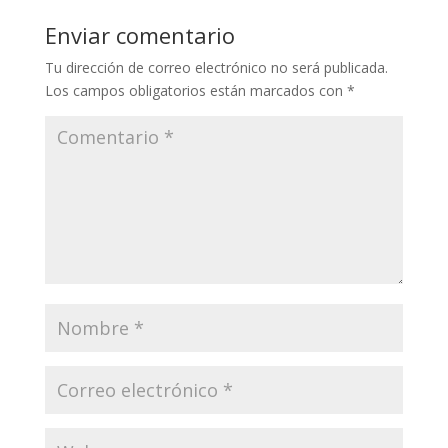
Enviar comentario
Tu dirección de correo electrónico no será publicada.
Los campos obligatorios están marcados con
*