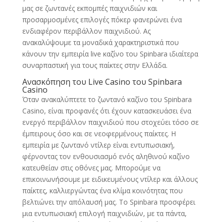
μας σε ζωντανές εκπομπές παιχνιδιών και
προσαρμοσμένες επιλογές πόκερ φανερώνει ένα
ενδιαφέρον περιβάλλον παιχνιδιού. Ας
ανακαλύψουμε τα μοναδικά χαρακτηριστικά που
κάνουν την εμπειρία live καζίνο του Spinbara ιδιαίτερα
συναρπαστική για τους παίκτες στην Ελλάδα.
Ανασκόπηση του Live Casino του Spinbara
Casino
Όταν ανακαλύπτετε το ζωντανό καζίνο του Spinbara
Casino, είναι προφανές ότι έχουν κατασκευάσει ένα
ενεργό περιβάλλον παιχνιδιού που στοχεύει τόσο σε
έμπειρους όσο και σε νεοφερμένους παίκτες. Η
εμπειρία με ζωντανό ντίλερ είναι εντυπωσιακή,
φέρνοντας τον ενθουσιασμό ενός αληθινού καζίνο
κατευθείαν στις οθόνες μας. Μπορούμε να
επικοινωνήσουμε με ειδικευμένους ντίλερ και άλλους
παίκτες, καλλιεργώντας ένα κλίμα κοινότητας που
βελτιώνει την απόλαυσή μας. Το Spinbara προσφέρει
μια εντυπωσιακή επιλογή παιχνιδιών, με τα πάντα,