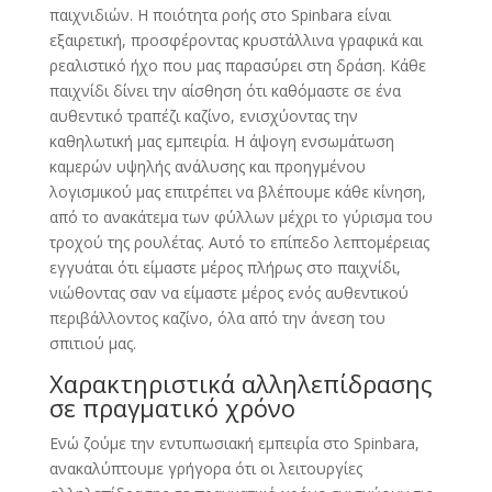
παιχνιδιών. Η ποιότητα ροής στο Spinbara είναι
εξαιρετική, προσφέροντας κρυστάλλινα γραφικά και
ρεαλιστικό ήχο που μας παρασύρει στη δράση. Κάθε
παιχνίδι δίνει την αίσθηση ότι καθόμαστε σε ένα
αυθεντικό τραπέζι καζίνο, ενισχύοντας την
καθηλωτική μας εμπειρία. Η άψογη ενσωμάτωση
καμερών υψηλής ανάλυσης και προηγμένου
λογισμικού μας επιτρέπει να βλέπουμε κάθε κίνηση,
από το ανακάτεμα των φύλλων μέχρι το γύρισμα του
τροχού της ρουλέτας. Αυτό το επίπεδο λεπτομέρειας
εγγυάται ότι είμαστε μέρος πλήρως στο παιχνίδι,
νιώθοντας σαν να είμαστε μέρος ενός αυθεντικού
περιβάλλοντος καζίνο, όλα από την άνεση του
σπιτιού μας.
Χαρακτηριστικά αλληλεπίδρασης
σε πραγματικό χρόνο
Ενώ ζούμε την εντυπωσιακή εμπειρία στο Spinbara,
ανακαλύπτουμε γρήγορα ότι οι λειτουργίες