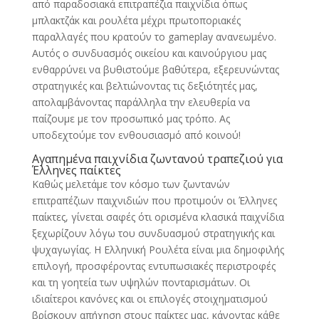
από παραδοσιακά επιτραπέζια παιχνίδια όπως
μπλακτζάκ και ρουλέτα μέχρι πρωτοποριακές
παραλλαγές που κρατούν το gameplay ανανεωμένο.
Αυτός ο συνδυασμός οικείου και καινούργιου μας
ενθαρρύνει να βυθιστούμε βαθύτερα, εξερευνώντας
στρατηγικές και βελτιώνοντας τις δεξιότητές μας,
απολαμβάνοντας παράλληλα την ελευθερία να
παίζουμε με τον προσωπικό μας τρόπο. Ας
υποδεχτούμε τον ενθουσιασμό από κοινού!
Αγαπημένα παιχνίδια ζωντανού τραπεζιού για
Έλληνες παίκτες
Καθώς μελετάμε τον κόσμο των ζωντανών
επιτραπέζιων παιχνιδιών που προτιμούν οι Έλληνες
παίκτες, γίνεται σαφές ότι ορισμένα κλασικά παιχνίδια
ξεχωρίζουν λόγω του συνδυασμού στρατηγικής και
ψυχαγωγίας. Η Ελληνική Ρουλέτα είναι μια δημοφιλής
επιλογή, προσφέροντας εντυπωσιακές περιστροφές
και τη γοητεία των υψηλών πονταρισμάτων. Οι
ιδιαίτεροι κανόνες και οι επιλογές στοιχηματισμού
βρίσκουν απήχηση στους παίκτες μας, κάνοντας κάθε