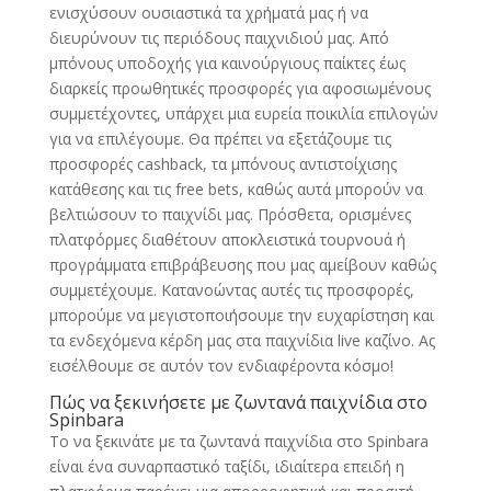
ενισχύσουν ουσιαστικά τα χρήματά μας ή να
διευρύνουν τις περιόδους παιχνιδιού μας. Από
μπόνους υποδοχής για καινούργιους παίκτες έως
διαρκείς προωθητικές προσφορές για αφοσιωμένους
συμμετέχοντες, υπάρχει μια ευρεία ποικιλία επιλογών
για να επιλέγουμε. Θα πρέπει να εξετάζουμε τις
προσφορές cashback, τα μπόνους αντιστοίχισης
κατάθεσης και τις free bets, καθώς αυτά μπορούν να
βελτιώσουν το παιχνίδι μας. Πρόσθετα, ορισμένες
πλατφόρμες διαθέτουν αποκλειστικά τουρνουά ή
προγράμματα επιβράβευσης που μας αμείβουν καθώς
συμμετέχουμε. Κατανοώντας αυτές τις προσφορές,
μπορούμε να μεγιστοποιήσουμε την ευχαρίστηση και
τα ενδεχόμενα κέρδη μας στα παιχνίδια live καζίνο. Ας
εισέλθουμε σε αυτόν τον ενδιαφέροντα κόσμο!
Πώς να ξεκινήσετε με ζωντανά παιχνίδια στο
Spinbara
Το να ξεκινάτε με τα ζωντανά παιχνίδια στο Spinbara
είναι ένα συναρπαστικό ταξίδι, ιδιαίτερα επειδή η