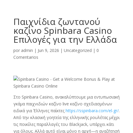
Παιχνίδια ζωντανού
καζίνο Spinbara Casino
Επιλογές για την Ελλάδα
por
admin
|
Jun 9, 2026
|
Uncategorized
|
0
Comentarios
Στο Spinbara Casino, ανακαλύπτουμε μια εντυπωσιακή
γκάμα παιχνιδιών καζίνο live καζίνο σχεδιασμένων
ειδικά για Έλληνες παίκτες
https://sspinbara.com/el-gr/
.
Από την κλασική γοητεία της ελληνικής ρουλέτας μέχρι
τις ποικίλες παραλλαγές του Blackjack, υπάρχει κάτι
για όλους. Αλλά αυτό είναι μόνο η αρχή—η αναζήτησή