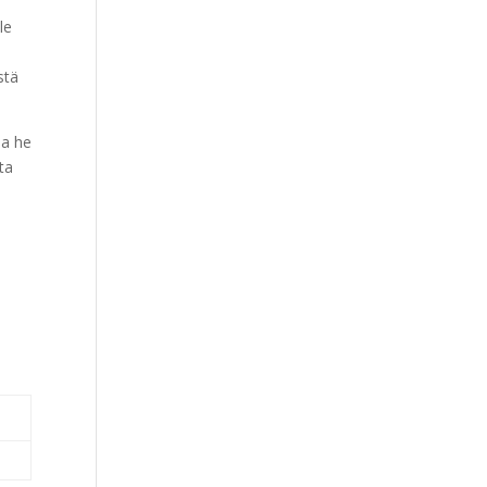
le
stä
sa he
sta