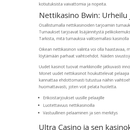
kotiutuksista vaivattomia ja nopeita.
Nettikasino Bwin: Urheilu 
Osallistumalla nettikasinoiden tarjoamiin turnauks
Turnaukset tarjoavat lisäjännitystä pelikokemuk
Tarkista, mitä turnauksia valitsemallasi kasinolla 
Oikean nettikasinon valinta voi olla haastavaa, m
löytämään parhaat vaihtoehdot. Näiden sivustojen
Uudet kasinot tuovat markkinoille jatkuvasti innov
Monet uudet nettikasinot houkuttelevat pelaajia eri
kannattaa ehdottomasti tutustua näihin vaihtoe
huomattavasti, joten voit pelata huoletta.
Erikoistarjoukset uusille pelaajille
Luotettavuus nettikasinoilla
Vastuullinen pelaaminen ja sen merkitys
Ultra Casino ja sen kasin