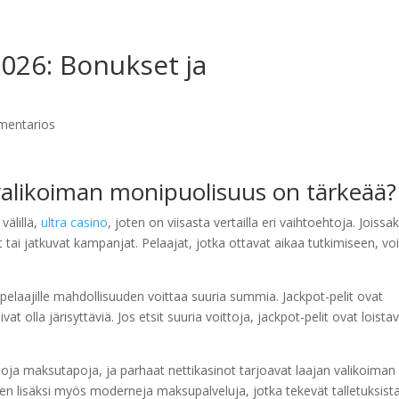
2026: Bonukset ja
mentarios
ivalikoiman monipuolisuus on tärkeää?
välillä,
ultra casino
, joten on viisasta vertailla eri vaihtoehtoja. Joissak
 tai jatkuvat kampanjat. Pelaajat, jotka ottavat aikaa tutkimiseen, vo
ta pelaajille mahdollisuuden voittaa suuria summia. Jackpot-pelit ovat
vat olla järisyttäviä. Jos etsit suuria voittoja, jackpot-pelit ovat loista
poja maksutapoja, ja parhaat nettikasinot tarjoavat laajan valikoiman
tojen lisäksi myös moderneja maksupalveluja, jotka tekevät talletuksista