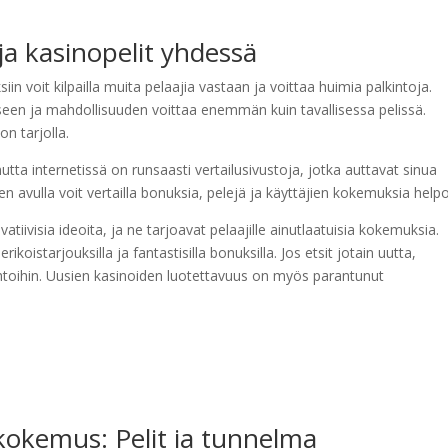
ja kasinopelit yhdessä
iin voit kilpailla muita pelaajia vastaan ja voittaa huimia palkintoja.
seen ja mahdollisuuden voittaa enemmän kuin tavallisessa pelissä.
on tarjolla.
utta internetissä on runsaasti vertailusivustoja, jotka auttavat sinua
 avulla voit vertailla bonuksia, pelejä ja käyttäjien kokemuksia helpo
atiivisia ideoita, ja ne tarjoavat pelaajille ainutlaatuisia kokemuksia.
koistarjouksilla ja fantastisilla bonuksilla. Jos etsit jotain uutta,
htoihin. Uusien kasinoiden luotettavuus on myös parantunut
okokemus: Pelit ja tunnelma