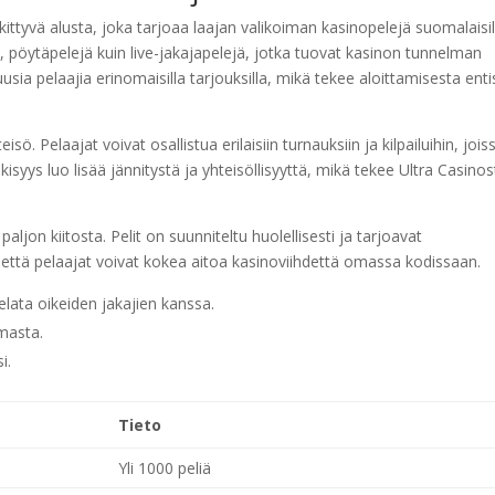
ttyvä alusta, joka tarjoaa laajan valikoiman kasinopelejä suomalaisil
ejä, pöytäpelejä kuin live-jakajapelejä, jotka tuovat kasinon tunnelman
usia pelaajia erinomaisilla tarjouksilla, mikä tekee aloittamisesta enti
sö. Pelaajat voivat osallistua erilaisiin turnauksiin ja kilpailuihin, jois
kisyys luo lisää jännitystä ja yhteisöllisyyttä, mikä tekee Ultra Casino
aljon kiitosta. Pelit on suunniteltu huolellisesti ja tarjoavat
 että pelaajat voivat kokea aitoa kasinoviihdettä omassa kodissaan.
pelata oikeiden jakajien kanssa.
lmasta.
i.
Tieto
Yli 1000 peliä