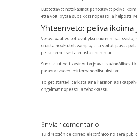
Luotettavat nettikasinot panostavat pelivalikoima
että voit löytää suosikkisi nopeasti ja helposti. Mu
Yhteenveto: pelivalikoima
Verovapaat voitot ovat yksi suurimmista syistä, 
entistä houkuttelevampia, sillä voitot jäävät pel
pelikokemuksesta entistä enemmän.
Suositellut nettikasinot tarjoavat säännöllisesti
parantaakseen voittomahdollisuuksiaan.
To get started, tarkista aina kasinon asiakaspa
ongelmat nopeasti ja tehokkaasti.
Enviar comentario
Tu dirección de correo electrónico no será publi