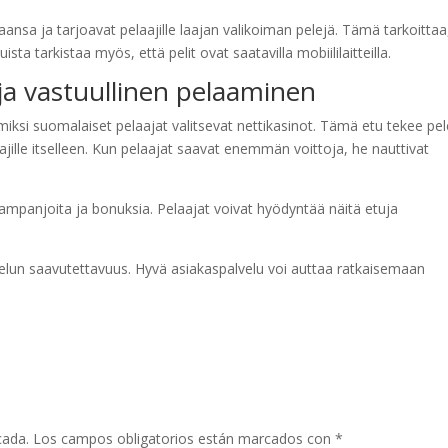
ansa ja tarjoavat pelaajille laajan valikoiman pelejä. Tämä tarkoittaa
ista tarkistaa myös, että pelit ovat saatavilla mobiililaitteilla.
 ja vastuullinen pelaaminen
miksi suomalaiset pelaajat valitsevat nettikasinot. Tämä etu tekee pel
aajille itselleen. Kun pelaajat saavat enemmän voittoja, he nauttivat
 kampanjoita ja bonuksia. Pelaajat voivat hyödyntää näitä etuja
lvelun saavutettavuus. Hyvä asiakaspalvelu voi auttaa ratkaisemaan
cada.
Los campos obligatorios están marcados con
*