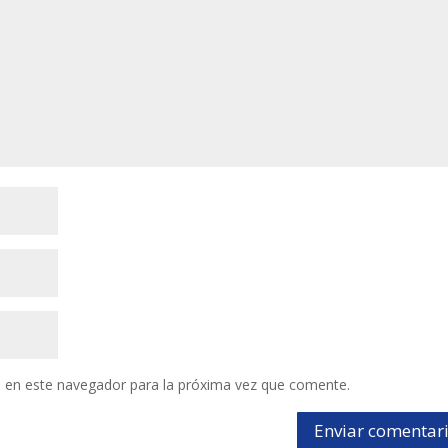
 en este navegador para la próxima vez que comente.