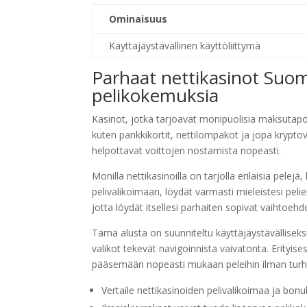
Ominaisuus
Käyttäjäystävällinen käyttöliittymä
Parhaat nettikasinot Suom
pelikokemuksia
Kasinot, jotka tarjoavat monipuolisia maksutapo
kuten pankkikortit, nettilompakot ja jopa krypt
helpottavat voittojen nostamista nopeasti.
Monilla nettikasinoilla on tarjolla erilaisia pelej
pelivalikoimaan, löydät varmasti mieleistesi peli
jotta löydät itsellesi parhaiten sopivat vaihtoehd
Tämä alusta on suunniteltu käyttäjäystävälliseks
valikot tekevät navigoinnista vaivatonta. Erityises
pääsemään nopeasti mukaan peleihin ilman turh
Vertaile nettikasinoiden pelivalikoimaa ja bonu