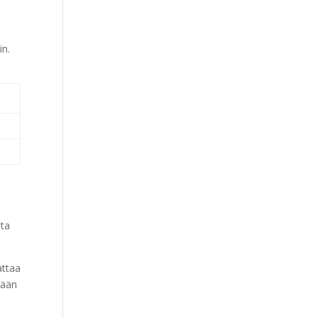
in.
nta
attaa
mään