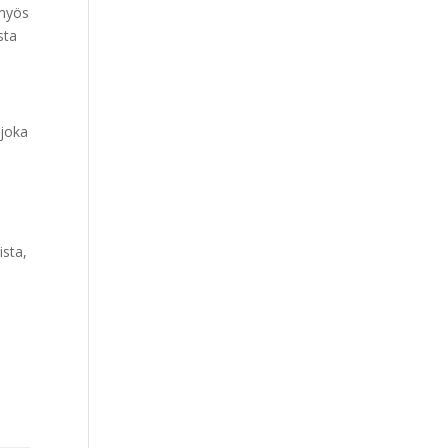
 myös
sta
 joka
ista,