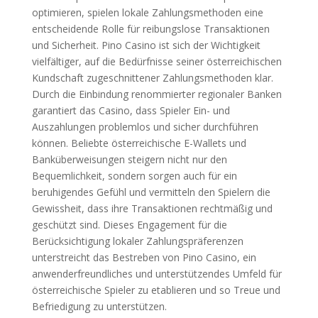
optimieren, spielen lokale Zahlungsmethoden eine
entscheidende Rolle für reibungslose Transaktionen
und Sicherheit. Pino Casino ist sich der Wichtigkeit
vielfältiger, auf die Bedürfnisse seiner österreichischen
Kundschaft zugeschnittener Zahlungsmethoden klar.
Durch die Einbindung renommierter regionaler Banken
garantiert das Casino, dass Spieler Ein- und
Auszahlungen problemlos und sicher durchführen
können. Beliebte österreichische E-Wallets und
Banküberweisungen steigern nicht nur den
Bequemlichkeit, sondern sorgen auch für ein
beruhigendes Gefühl und vermitteln den Spielern die
Gewissheit, dass ihre Transaktionen rechtmäßig und
geschützt sind. Dieses Engagement für die
Berücksichtigung lokaler Zahlungspräferenzen
unterstreicht das Bestreben von Pino Casino, ein
anwenderfreundliches und unterstützendes Umfeld für
österreichische Spieler zu etablieren und so Treue und
Befriedigung zu unterstützen.