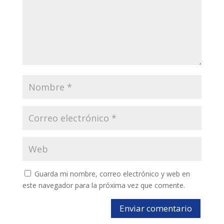
Guarda mi nombre, correo electrónico y web en
este navegador para la próxima vez que comente.