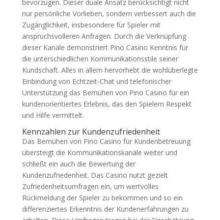
bevorzugen. Dieser duale Ansatz berücksichtigt nicht
nur persönliche Vorlieben, sondern verbessert auch die
Zugänglichkeit, insbesondere für Spieler mit
anspruchsvolleren Anfragen. Durch die Verknüpfung
dieser Kanäle demonstriert Pino Casino Kenntnis für
die unterschiedlichen Kommunikationsstile seiner
Kundschaft. Alles in allem hervorhebt die wohlüberlegte
Einbindung von Echtzeit-Chat und telefonischer
Unterstützung das Bemühen von Pino Casino für ein
kundenorientiertes Erlebnis, das den Spielern Respekt
und Hilfe vermittelt.
Kennzahlen zur Kundenzufriedenheit
Das Bemühen von Pino Casino für Kundenbetreuung
übersteigt die Kommunikationskanäle weiter und
schließt ein auch die Bewertung der
Kundenzufriedenheit. Das Casino nutzt gezielt
Zufriedenheitsumfragen ein, um wertvolles
Rückmeldung der Spieler zu bekommen und so ein
differenziertes Erkenntnis der Kundenerfahrungen zu