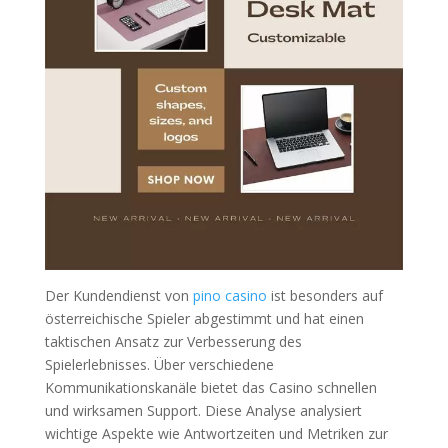
Der Kundendienst von
pino casino
ist besonders auf
österreichische Spieler abgestimmt und hat einen
taktischen Ansatz zur Verbesserung des
Spielerlebnisses. Über verschiedene
Kommunikationskanäle bietet das Casino schnellen
und wirksamen Support. Diese Analyse analysiert
wichtige Aspekte wie Antwortzeiten und Metriken zur