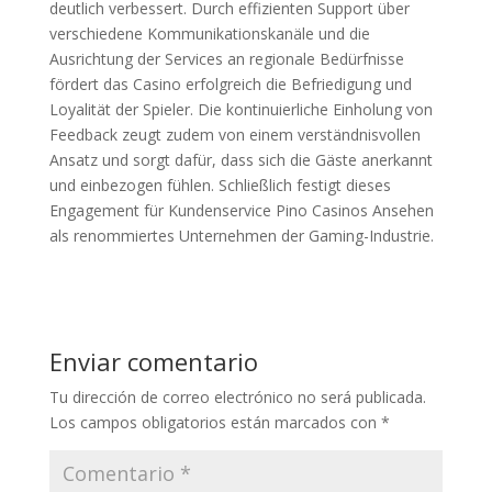
deutlich verbessert. Durch effizienten Support über
verschiedene Kommunikationskanäle und die
Ausrichtung der Services an regionale Bedürfnisse
fördert das Casino erfolgreich die Befriedigung und
Loyalität der Spieler. Die kontinuierliche Einholung von
Feedback zeugt zudem von einem verständnisvollen
Ansatz und sorgt dafür, dass sich die Gäste anerkannt
und einbezogen fühlen. Schließlich festigt dieses
Engagement für Kundenservice Pino Casinos Ansehen
als renommiertes Unternehmen der Gaming-Industrie.
Enviar comentario
Tu dirección de correo electrónico no será publicada.
Los campos obligatorios están marcados con
*