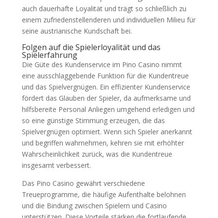
auch dauerhafte Loyalität und trägt so schließlich zu
einem zufriedenstellenderen und individuellen Milieu für
seine austrianische Kundschaft bei.
Folgen auf die Spielerloyalität und das
Spielerfahrung
Die Güte des Kundenservice im Pino Casino nimmt
eine ausschlaggebende Funktion für die Kundentreue
und das Spielvergnügen. Ein effizienter Kundenservice
fördert das Glauben der Spieler, da aufmerksame und
hilfsbereite Personal Anliegen umgehend erledigen und
so eine günstige Stimmung erzeugen, die das
Spielvergnügen optimiert. Wenn sich Spieler anerkannt
und begriffen wahrnehmen, kehren sie mit erhöhter
Wahrscheinlichkeit zurück, was die Kundentreue
insgesamt verbessert.
Das Pino Casino gewährt verschiedene
Treueprogramme, die häufige Aufenthalte belohnen
und die Bindung zwischen Spielern und Casino
unterstützen. Diese Vorteile stärken die fortlaufende