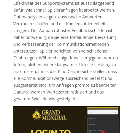
Effektivität des Supportsystems ist ausschlaggebend
dafür, wie schnell Spieleranfragen bearbeitet werden.
Datenanalysen zeigen, dass rasche Antworten
Vertrauen schaffen und die Kundenzufriedenheit
steigern. Der Aufbau robuster Feedbackschleifen ist
daher notwendig, da sie eine fortlaufende Bewertung
und Verbesserung der Kommunikationsmethoden
unterstützen. Spieler berichten von verschiedenen
Erfahrungen: Während einige Kanäle zügige Antworten
liefern, bleiben andere langsamer. Um die Leistung zu
maximieren, muss das Pino Casino sicherstellen, dass
alle Kommunikationswege ausreichend besetzt und
ausgestattet sind, um Anfragen prompt zu bearbeiten.
Dadurch werden Wartezeiten reduziert und das
gesamte Spielerlebnis gesteigert.