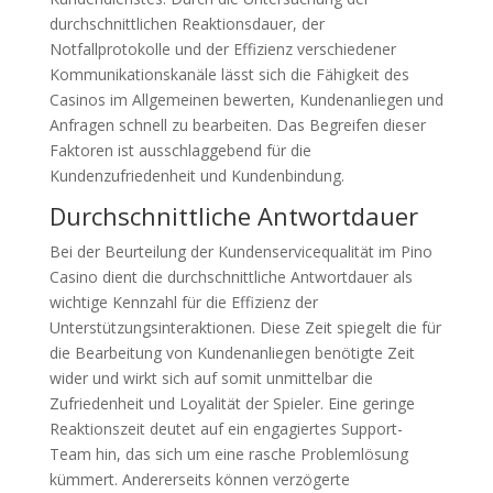
durchschnittlichen Reaktionsdauer, der
Notfallprotokolle und der Effizienz verschiedener
Kommunikationskanäle lässt sich die Fähigkeit des
Casinos im Allgemeinen bewerten, Kundenanliegen und
Anfragen schnell zu bearbeiten. Das Begreifen dieser
Faktoren ist ausschlaggebend für die
Kundenzufriedenheit und Kundenbindung.
Durchschnittliche Antwortdauer
Bei der Beurteilung der Kundenservicequalität im Pino
Casino dient die durchschnittliche Antwortdauer als
wichtige Kennzahl für die Effizienz der
Unterstützungsinteraktionen. Diese Zeit spiegelt die für
die Bearbeitung von Kundenanliegen benötigte Zeit
wider und wirkt sich auf somit unmittelbar die
Zufriedenheit und Loyalität der Spieler. Eine geringe
Reaktionszeit deutet auf ein engagiertes Support-
Team hin, das sich um eine rasche Problemlösung
kümmert. Andererseits können verzögerte