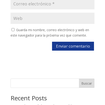
Guarda mi nombre, correo electrónico y web en
este navegador para la próxima vez que comente.
Buscar
Recent Posts