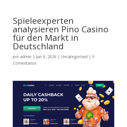
Spieleexperten
analysieren Pino Casino
für den Markt in
Deutschland
por
admin
|
Jun 9, 2026
|
Uncategorized
|
0
Comentarios