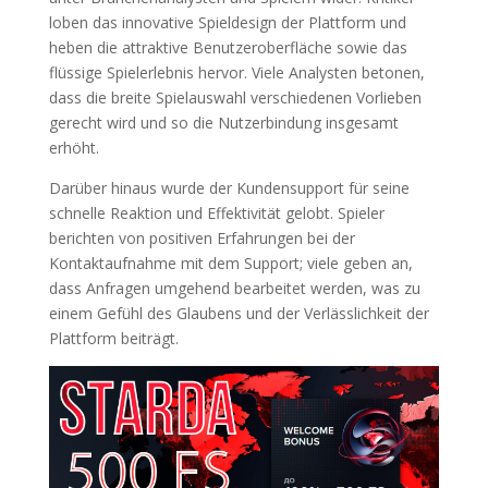
loben das innovative Spieldesign der Plattform und
heben die attraktive Benutzeroberfläche sowie das
flüssige Spielerlebnis hervor. Viele Analysten betonen,
dass die breite Spielauswahl verschiedenen Vorlieben
gerecht wird und so die Nutzerbindung insgesamt
erhöht.
Darüber hinaus wurde der Kundensupport für seine
schnelle Reaktion und Effektivität gelobt. Spieler
berichten von positiven Erfahrungen bei der
Kontaktaufnahme mit dem Support; viele geben an,
dass Anfragen umgehend bearbeitet werden, was zu
einem Gefühl des Glaubens und der Verlässlichkeit der
Plattform beiträgt.