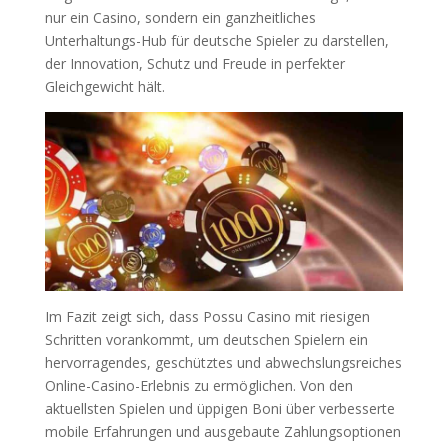
nur ein Casino, sondern ein ganzheitliches
Unterhaltungs-Hub für deutsche Spieler zu darstellen,
der Innovation, Schutz und Freude in perfekter
Gleichgewicht hält.
Im Fazit zeigt sich, dass Possu Casino mit riesigen
Schritten vorankommt, um deutschen Spielern ein
hervorragendes, geschütztes und abwechslungsreiches
Online-Casino-Erlebnis zu ermöglichen. Von den
aktuellsten Spielen und üppigen Boni über verbesserte
mobile Erfahrungen und ausgebaute Zahlungsoptionen