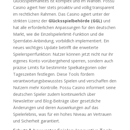
Glücksspielmarktes ist komplex und im Wandel. Possu
Casino agiert hier stets proaktiv und völlig transparent
im rechtlichen Rahmen. Das Casino agiert unter der
strikten Lizenz der
Glücksspielbehörde (GGL)
und
hat alle erforderlichen Anpassungen für den deutschen
Markt, wie die Einzelspielerlimit-Funktion und die
Sperrdatei-Anbindung, vorbildlich implementiert. Ein
neues wichtiges Update betrifft die erweiterte
Spielersperrfunktion: Nutzer können jetzt nicht nur ihr
eigenes Konto vorübergehend sperren, sondern auch
präzise Limits für bestimmte Spielkategorien oder
Tageszeiten festlegen. Diese Tools fördern
verantwortungsbewusstes Spielen und verschaffen den
Nutzern mehr Kontrolle. Possu Casino informiert seine
deutschen Spieler zudem kontinuierlich über
Newsletter und Blog-Beiträge über gesetzliche
Änderungen und deren Auswirkungen auf das
Spielerlebnis, was für ein hohes Niveau an Vertrauen
und Sicherheit garantiert.