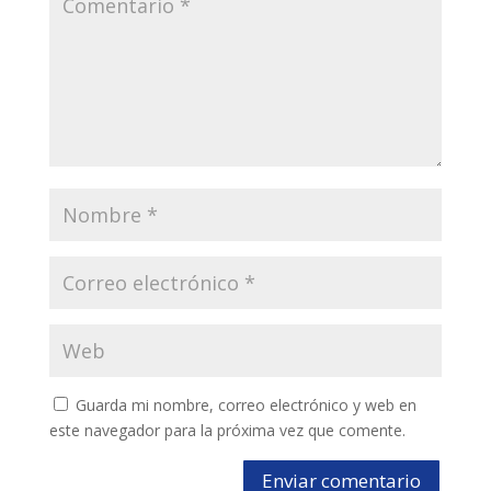
Guarda mi nombre, correo electrónico y web en
este navegador para la próxima vez que comente.