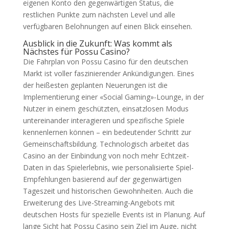
eigenen Konto den gegenwärtigen Status, die
restlichen Punkte zum nächsten Level und alle
verfügbaren Belohnungen auf einen Blick einsehen.
Ausblick in die Zukunft: Was kommt als
Nächstes für Possu Casino?
Die Fahrplan von Possu Casino für den deutschen
Markt ist voller faszinierender Ankündigungen. Eines
der heißesten geplanten Neuerungen ist die
Implementierung einer «Social Gaming»-Lounge, in der
Nutzer in einem geschützten, einsatzlosen Modus
untereinander interagieren und spezifische Spiele
kennenlernen können – ein bedeutender Schritt zur
Gemeinschaftsbildung. Technologisch arbeitet das
Casino an der Einbindung von noch mehr Echtzeit-
Daten in das Spielerlebnis, wie personalisierte Spiel-
Empfehlungen basierend auf der gegenwärtigen
Tageszeit und historischen Gewohnheiten. Auch die
Erweiterung des Live-Streaming-Angebots mit
deutschen Hosts für spezielle Events ist in Planung. Auf
lange Sicht hat Possu Casino sein Ziel im Auge, nicht