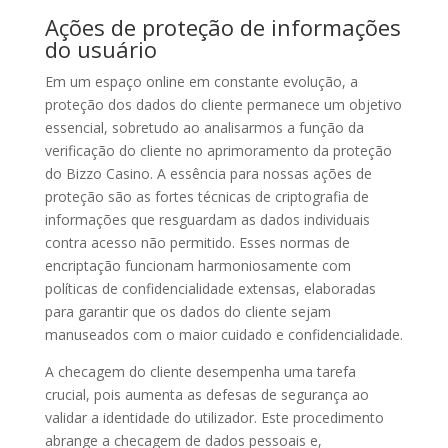
Ações de proteção de informações
do usuário
Em um espaço online em constante evolução, a
proteção dos dados do cliente permanece um objetivo
essencial, sobretudo ao analisarmos a função da
verificação do cliente no aprimoramento da proteção
do Bizzo Casino. A essência para nossas ações de
proteção são as fortes técnicas de criptografia de
informações que resguardam as dados individuais
contra acesso não permitido. Esses normas de
encriptação funcionam harmoniosamente com
políticas de confidencialidade extensas, elaboradas
para garantir que os dados do cliente sejam
manuseados com o maior cuidado e confidencialidade.
A checagem do cliente desempenha uma tarefa
crucial, pois aumenta as defesas de segurança ao
validar a identidade do utilizador. Este procedimento
abrange a checagem de dados pessoais e,