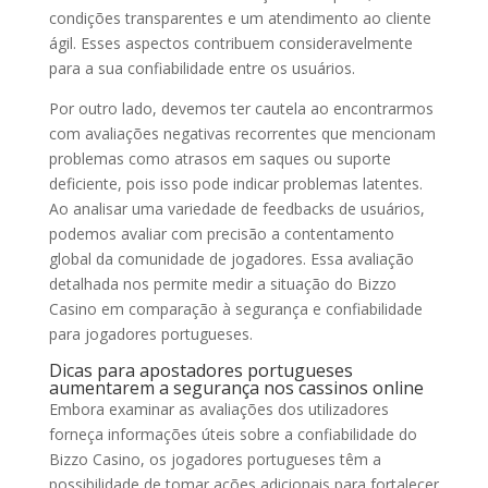
condições transparentes e um atendimento ao cliente
ágil. Esses aspectos contribuem consideravelmente
para a sua confiabilidade entre os usuários.
Por outro lado, devemos ter cautela ao encontrarmos
com avaliações negativas recorrentes que mencionam
problemas como atrasos em saques ou suporte
deficiente, pois isso pode indicar problemas latentes.
Ao analisar uma variedade de feedbacks de usuários,
podemos avaliar com precisão a contentamento
global da comunidade de jogadores. Essa avaliação
detalhada nos permite medir a situação do Bizzo
Casino em comparação à segurança e confiabilidade
para jogadores portugueses.
Dicas para apostadores portugueses
aumentarem a segurança nos cassinos online
Embora examinar as avaliações dos utilizadores
forneça informações úteis sobre a confiabilidade do
Bizzo Casino, os jogadores portugueses têm a
possibilidade de tomar ações adicionais para fortalecer