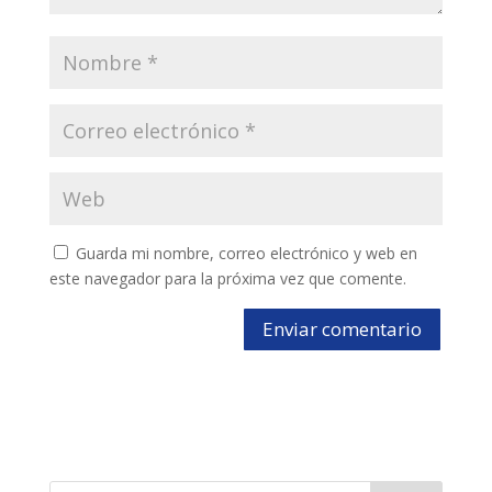
Guarda mi nombre, correo electrónico y web en
este navegador para la próxima vez que comente.