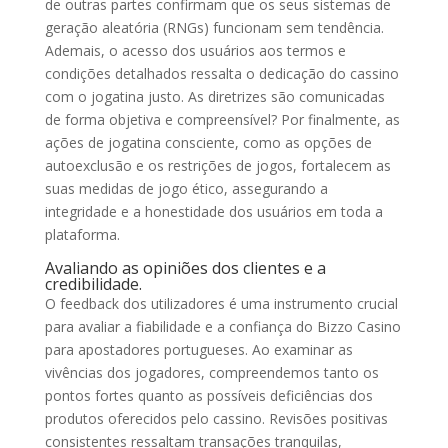
de outras partes confirmam que os seus sistemas de
geração aleatória (RNGs) funcionam sem tendência.
Ademais, o acesso dos usuários aos termos e
condições detalhados ressalta o dedicação do cassino
com o jogatina justo. As diretrizes são comunicadas
de forma objetiva e compreensível? Por finalmente, as
ações de jogatina consciente, como as opções de
autoexclusão e os restrições de jogos, fortalecem as
suas medidas de jogo ético, assegurando a
integridade e a honestidade dos usuários em toda a
plataforma.
Avaliando as opiniões dos clientes e a
credibilidade.
O feedback dos utilizadores é uma instrumento crucial
para avaliar a fiabilidade e a confiança do Bizzo Casino
para apostadores portugueses. Ao examinar as
vivências dos jogadores, compreendemos tanto os
pontos fortes quanto as possíveis deficiências dos
produtos oferecidos pelo cassino. Revisões positivas
consistentes ressaltam transações tranquilas,