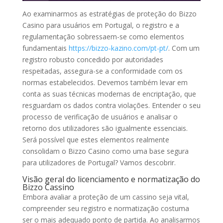
Ao examinarmos as estratégias de proteção do Bizzo
Casino para usuários em Portugal, o registro e a
regulamentação sobressaem-se como elementos
fundamentais
https://bizzo-kazino.com/pt-pt/
. Com um
registro robusto concedido por autoridades
respeitadas, assegura-se a conformidade com os
normas estabelecidos. Devemos também levar em
conta as suas técnicas modernas de encriptação, que
resguardam os dados contra violações. Entender o seu
processo de verificação de usuários e analisar o
retorno dos utilizadores são igualmente essenciais.
Será possível que estes elementos realmente
consolidam o Bizzo Casino como uma base segura
para utilizadores de Portugal? Vamos descobrir.
Visão geral do licenciamento e normatização do
Bizzo Cassino
Embora avaliar a proteção de um cassino seja vital,
compreender seu registro e normatização costuma
ser o mais adequado ponto de partida. Ao analisarmos