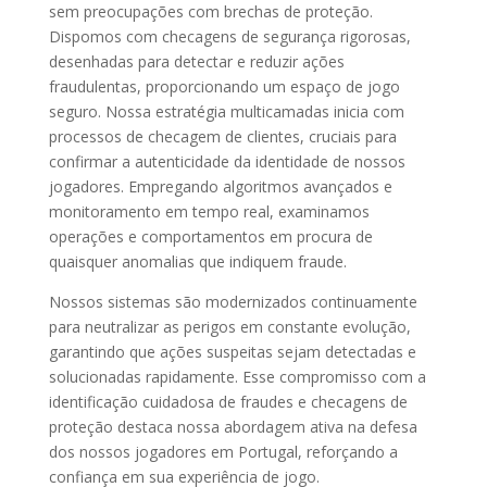
sem preocupações com brechas de proteção.
Dispomos com checagens de segurança rigorosas,
desenhadas para detectar e reduzir ações
fraudulentas, proporcionando um espaço de jogo
seguro. Nossa estratégia multicamadas inicia com
processos de checagem de clientes, cruciais para
confirmar a autenticidade da identidade de nossos
jogadores. Empregando algoritmos avançados e
monitoramento em tempo real, examinamos
operações e comportamentos em procura de
quaisquer anomalias que indiquem fraude.
Nossos sistemas são modernizados continuamente
para neutralizar as perigos em constante evolução,
garantindo que ações suspeitas sejam detectadas e
solucionadas rapidamente. Esse compromisso com a
identificação cuidadosa de fraudes e checagens de
proteção destaca nossa abordagem ativa na defesa
dos nossos jogadores em Portugal, reforçando a
confiança em sua experiência de jogo.