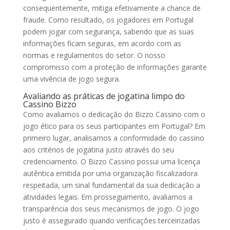
consequentemente, mitiga efetivamente a chance de
fraude. Como resultado, os jogadores em Portugal
podem jogar com segurança, sabendo que as suas
informações ficam seguras, em acordo com as
normas e regulamentos do setor. O nosso
compromisso com a proteção de informações garante
uma vivência de jogo segura.
Avaliando as práticas de jogatina limpo do
Cassino Bizzo
Como avaliamos o dedicação do Bizzo Cassino com o
jogo ético para os seus participantes em Portugal? Em
primeiro lugar, analisamos a conformidade do cassino
aos critérios de jogatina justo através do seu
credenciamento. O Bizzo Cassino possui uma licença
autêntica emitida por uma organização fiscalizadora
respeitada, um sinal fundamental da sua dedicação a
atividades legais. Em prosseguimento, avaliamos a
transparência dos seus mecanismos de jogo. O jogo
justo é assegurado quando verificações terceirizadas