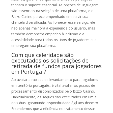
tenham o suporte essencial. As opções de linguagem
são essenciais na seleção de uma plataforma, e o
Bizzo Casino parece empenhado em servir sua
clientela diversificada. Ao fornecer esse serviço, ele
não apenas melhora a experiência do usuário, mas
também demonstra empenho à inclusão e à
acessibilidade para todos os tipos de jogadores que
empregam sua plataforma.
Com que celeridade são
executados os solicitações de
retirada de fundos para jogadores
em Portugal?
Ao avaliar a rapidez de levantamento para jogadores
em território português, é vital avaliar os prazos de
processamento disponibilizados pelo Bizzo Casino.
Habitualmente, os saques são executados em um a
dois dias, garantindo disponibilidade ágil aos dinheiro.
Entendemos que a eficiência no tratamento dessas