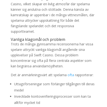
Casino, vilket skapar en livlig atmosfär där spelarna
känner sig anslutna och stöttade. Denna känsla av
kamratskap är uppenbar i de många vittnesmålen, där
spelarna uttrycker uppskattning för både det
fängslande spelandet och det responsiva
supportteamet.
Vanliga klagomål och problem
Trots de många gynnsamma recensionerna har vissa
spelare uttryckt vanliga klagomål angående sina
upplevelser på Swift Casino. Dessa problem
koncentrerar sig ofta på flera centrala aspekter som
kan begränsa användarnöjdheten.
Det är anmärkningsvärt att spelarna
ofta
rapporterar:
Uttagsförseningar som förlänger tillgången till deras
medel
Invecklade kontoverifieringsprocesser som kan ta
alltför mycket tid