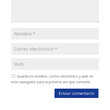
Guarda mi nombre, correo electrónico y web en
este navegador para la próxima vez que comente.