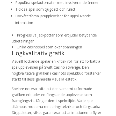
Populära spelautomater med involverande ämnen
Tidlösa spel som tjugoett och rulett
Live-återförsäljarupplevelser för uppslukande
interaktion
Progressiva jackpottar som erbjuder betydande
utbetalningar
Unika casinospel som ökar spänningen
Högkvalitativ grafik
Visuellt lockande spelar en kritisk roll för att förbättra
spelupplevelsen på Swift Casino i Sverige. Den
högkvalitativa grafiken i casinots spelutbud förstärker
starkt till dess generella visuella estetik.
Spelare noterar ofta att den varsamt utformade
grafiken erbjuder en fängslande upplevelse som
framgångsrikt fångar dem i spelmiljön. Varje spel
tillämpas moderna renderingstekniker och färgstarka
färgpaletter, vilket garanterar att animationerna flyter