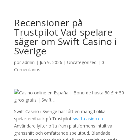
Recensioner på
Trustpilot Vad spelare
säger om Swift Casino i
Sverige
por
admin
|
Jun 9, 2026
|
Uncategorized
|
0
Comentarios
Swift Casino i Sverige har fått en mängd olika
spelarfeedback på Trustpilot
swift-casino.eu
.
Användare lyfter ofta fram plattformens intuitiva
gränssnitt och omfattande spelutbud. Blandade