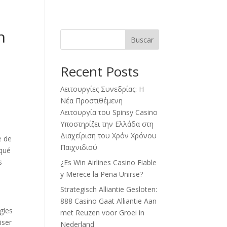
n
Buscar
Recent Posts
Λειτουργίες Συνεδρίας: Η
Νέα Προστιθέμενη
Λειτουργία του Spinsy Casino
Υποστηρίζει την Ελλάδα στη
Διαχείριση του Χρόν Χρόνου
e de
Παιχνιδιού
rqué
s
¿Es Win Airlines Casino Fiable
y Merece la Pena Unirse?
Strategisch Alliantie Gesloten:
888 Casino Gaat Alliantie Aan
gles
met Reuzen voor Groei in
iser
Nederland