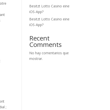
votre
Besitzt Lotto Casino eine
iOS-App?
nant
Besitzt Lotto Casino eine
s
iOS-App?
Recent
Comments
l
No hay comentarios que
s
mostrar.
t
s
rit
al ;