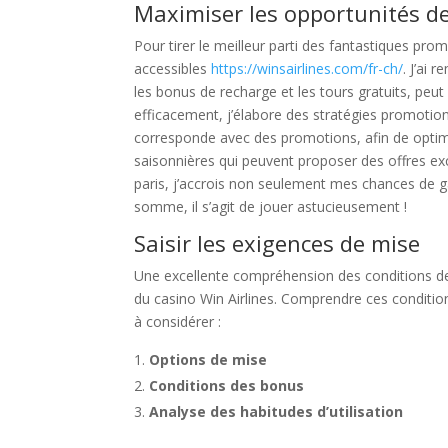
Maximiser les opportunités de
Pour tirer le meilleur parti des fantastiques pro
accessibles
https://winsairlines.com/fr-ch/
. J’ai 
les bonus de recharge et les tours gratuits, peu
efficacement, j’élabore des stratégies promotion
corresponde avec des promotions, afin de optimi
saisonnières qui peuvent proposer des offres exc
paris, j’accrois non seulement mes chances de ga
somme, il s’agit de jouer astucieusement !
Saisir les exigences de mise
Une excellente compréhension des conditions de 
du casino Win Airlines. Comprendre ces conditions
à considérer :
Options de mise
Conditions des bonus
Analyse des habitudes d’utilisation