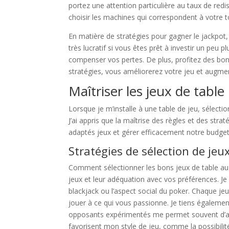
portez une attention particulière au taux de redis
choisir les machines qui correspondent à votre t
En matière de stratégies pour gagner le jackpot,
très lucratif si vous êtes prêt à investir un peu
compenser vos pertes. De plus, profitez des bo
stratégies, vous améliorerez votre jeu et augme
Maîtriser les jeux de table
Lorsque je m’installe à une table de jeu, sélecti
J’ai appris que la maîtrise des règles et des stra
adaptés jeux et gérer efficacement notre budget
Stratégies de sélection de jeu
Comment sélectionner les bons jeux de table au 
jeux et leur adéquation avec vos préférences. Je 
blackjack ou l’aspect social du poker. Chaque jeu
jouer à ce qui vous passionne. Je tiens égaleme
opposants expérimentés me permet souvent d’amé
favorisent mon style de jeu, comme la possibilit