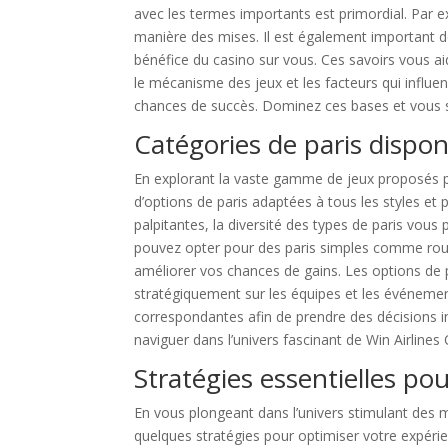
avec les termes importants est primordial. Par e
manière des mises. Il est également important d
bénéfice du casino sur vous. Ces savoirs vous a
le mécanisme des jeux et les facteurs qui influe
chances de succès. Dominez ces bases et vous se
Catégories de paris dispon
En explorant la vaste gamme de jeux proposés pa
d’options de paris adaptées à tous les styles et
palpitantes, la diversité des types de paris vous
pouvez opter pour des paris simples comme roug
améliorer vos chances de gains. Les options de
stratégiquement sur les équipes et les événement
correspondantes afin de prendre des décisions 
naviguer dans l’univers fascinant de Win Airlines 
Stratégies essentielles po
En vous plongeant dans l’univers stimulant des ma
quelques stratégies pour optimiser votre expér