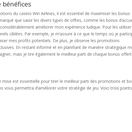
 bénéfices
motions du casino Win Airlines, il est essentiel de maximiser les bonus
remarqué que saisir les divers types de offres, comme les bonus d’accue
t considérablement améliorer mon expérience ludique. Pour les utiliser
nels ciblées. Par exemple, je m’assure à ce que le temps où je partic
ser mes profits potentiels. De plus, je observe les promotions
lusives. En restant informé et en planifiant de manière stratégique 
gner, mais je tire également le meilleur parti de chaque bonus offert
mise est essentielle pour tirer le meilleur parti des promotions et b
 vous permettra d’améliorer votre stratégie de jeu. Voici trois points