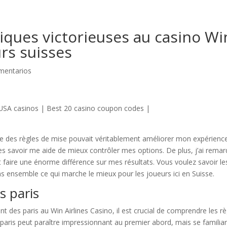
tiques victorieuses au casino Wi
urs suisses
mentarios
rise des règles de mise pouvait véritablement améliorer mon expérienc
es savoir me aide de mieux contrôler mes options. De plus, j’ai rema
ait faire une énorme différence sur mes résultats. Vous voulez savoir le
rons ensemble ce qui marche le mieux pour les joueurs ici en Suisse.
s paris
 des paris au Win Airlines Casino, il est crucial de comprendre les rè
paris peut paraître impressionnant au premier abord, mais se familiar