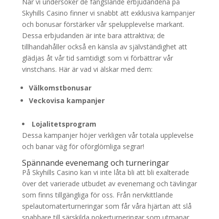
När vi undersöker de fängslande erbjudandena på
Skyhills Casino finner vi snabbt att exklusiva kampanjer
och bonusar förstärker vår spelupplevelse markant.
Dessa erbjudanden är inte bara attraktiva; de
tillhandahåller också en känsla av självständighet att
glädjas åt vår tid samtidigt som vi förbättrar vår
vinstchans. Här är vad vi älskar med dem:
Välkomstbonusar
Veckovisa kampanjer
Lojalitetsprogram
Dessa kampanjer höjer verkligen vår totala upplevelse
och banar väg för oförglömliga segrar!
Spännande evenemang och turneringar
På Skyhills Casino kan vi inte låta bli att bli exalterade
över det varierade utbudet av evenemang och tävlingar
som finns tillgängliga för oss. Från nervkittlande
spelautomaterturneringar som får våra hjärtan att slå
snabbare till särskilda pokerturneringar som utmanar