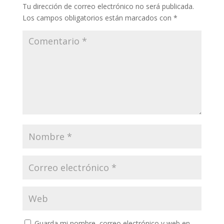
Tu dirección de correo electrónico no será publicada.
Los campos obligatorios están marcados con
*
Guarda mi nombre, correo electrónico y web en