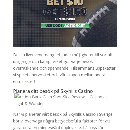
Dessa liveevenemang erbjuder möjligheter till socialt
umgänge och kamp, vilket gör varje besök
överraskande och spännande. Tillsammans uppskattar
vi spelets nervositet och vänskapen mellan andra
entusiaster!
Planera ditt besök på Skyhills Casino
När vi planerar vårt besök på Skyhills Casino i Sverige
bör vi överväga några betydelsefulla faktorer för att
garantera en minnesvärd upplevelse. Låt oss först