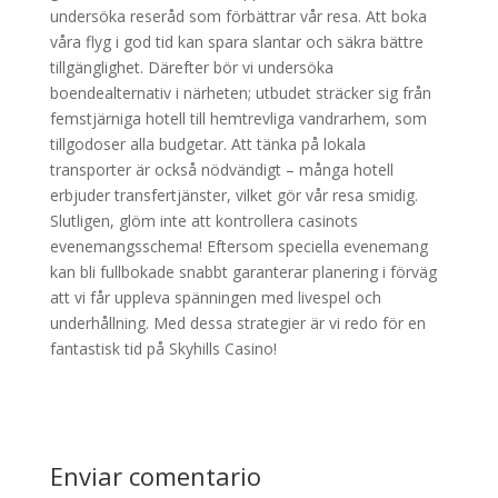
undersöka reseråd som förbättrar vår resa. Att boka
våra flyg i god tid kan spara slantar och säkra bättre
tillgänglighet. Därefter bör vi undersöka
boendealternativ i närheten; utbudet sträcker sig från
femstjärniga hotell till hemtrevliga vandrarhem, som
tillgodoser alla budgetar. Att tänka på lokala
transporter är också nödvändigt – många hotell
erbjuder transfertjänster, vilket gör vår resa smidig.
Slutligen, glöm inte att kontrollera casinots
evenemangsschema! Eftersom speciella evenemang
kan bli fullbokade snabbt garanterar planering i förväg
att vi får uppleva spänningen med livespel och
underhållning. Med dessa strategier är vi redo för en
fantastisk tid på Skyhills Casino!
Enviar comentario