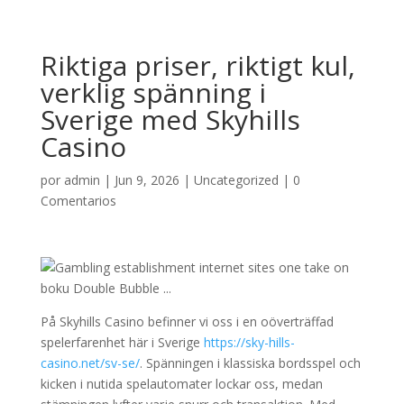
Riktiga priser, riktigt kul,
verklig spänning i
Sverige med Skyhills
Casino
por
admin
|
Jun 9, 2026
|
Uncategorized
|
0
Comentarios
På Skyhills Casino befinner vi oss i en oöverträffad
spelerfarenhet här i Sverige
https://sky-hills-
casino.net/sv-se/
. Spänningen i klassiska bordsspel och
kicken i nutida spelautomater lockar oss, medan