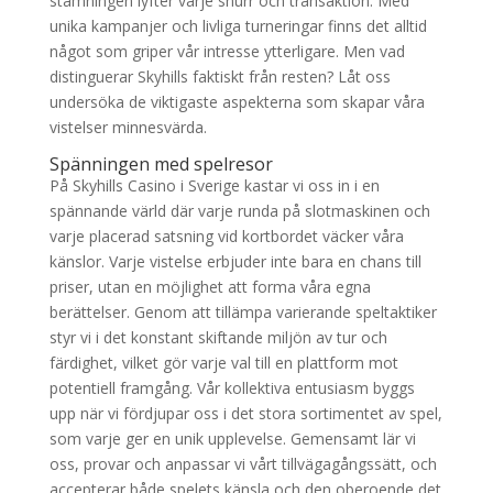
stämningen lyfter varje snurr och transaktion. Med
unika kampanjer och livliga turneringar finns det alltid
något som griper vår intresse ytterligare. Men vad
distinguerar Skyhills faktiskt från resten? Låt oss
undersöka de viktigaste aspekterna som skapar våra
vistelser minnesvärda.
Spänningen med spelresor
På Skyhills Casino i Sverige kastar vi oss in i en
spännande värld där varje runda på slotmaskinen och
varje placerad satsning vid kortbordet väcker våra
känslor. Varje vistelse erbjuder inte bara en chans till
priser, utan en möjlighet att forma våra egna
berättelser. Genom att tillämpa varierande speltaktiker
styr vi i det konstant skiftande miljön av tur och
färdighet, vilket gör varje val till en plattform mot
potentiell framgång. Vår kollektiva entusiasm byggs
upp när vi fördjupar oss i det stora sortimentet av spel,
som varje ger en unik upplevelse. Gemensamt lär vi
oss, provar och anpassar vi vårt tillvägagångssätt, och
accepterar både spelets känsla och den oberoende det