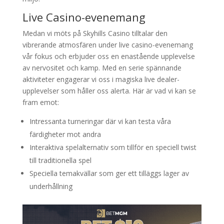
Live Casino-evenemang
Medan vi möts på Skyhills Casino tilltalar den
vibrerande atmosfären under live casino-evenemang
vår fokus och erbjuder oss en enastående upplevelse
av nervositet och kamp. Med en serie spännande
aktiviteter engagerar vi oss i magiska live dealer-
upplevelser som håller oss alerta. Här är vad vi kan se
fram emot:
Intressanta turneringar där vi kan testa våra
färdigheter mot andra
Interaktiva spelalternativ som tillför en speciell twist
till traditionella spel
Speciella temakvällar som ger ett tilläggs lager av
underhållning