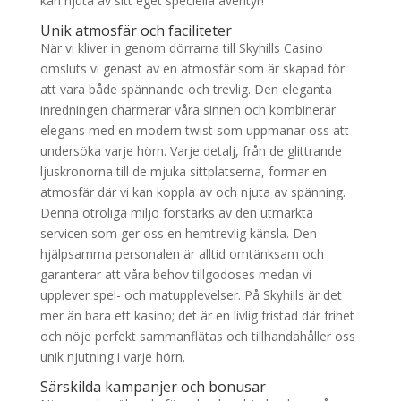
kan njuta av sitt eget speciella äventyr!
Unik atmosfär och faciliteter
När vi kliver in genom dörrarna till Skyhills Casino
omsluts vi genast av en atmosfär som är skapad för
att vara både spännande och trevlig. Den eleganta
inredningen charmerar våra sinnen och kombinerar
elegans med en modern twist som uppmanar oss att
undersöka varje hörn. Varje detalj, från de glittrande
ljuskronorna till de mjuka sittplatserna, formar en
atmosfär där vi kan koppla av och njuta av spänning.
Denna otroliga miljö förstärks av den utmärkta
servicen som ger oss en hemtrevlig känsla. Den
hjälpsamma personalen är alltid omtänksam och
garanterar att våra behov tillgodoses medan vi
upplever spel- och matupplevelser. På Skyhills är det
mer än bara ett kasino; det är en livlig fristad där frihet
och nöje perfekt sammanflätas och tillhandahåller oss
unik njutning i varje hörn.
Särskilda kampanjer och bonusar