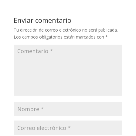
Enviar comentario
Tu dirección de correo electrónico no será publicada.
Los campos obligatorios están marcados con
*