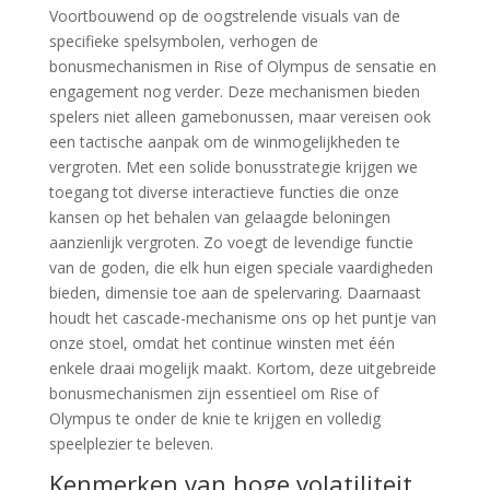
Voortbouwend op de oogstrelende visuals van de
specifieke spelsymbolen, verhogen de
bonusmechanismen in Rise of Olympus de sensatie en
engagement nog verder. Deze mechanismen bieden
spelers niet alleen gamebonussen, maar vereisen ook
een tactische aanpak om de winmogelijkheden te
vergroten. Met een solide bonusstrategie krijgen we
toegang tot diverse interactieve functies die onze
kansen op het behalen van gelaagde beloningen
aanzienlijk vergroten. Zo voegt de levendige functie
van de goden, die elk hun eigen speciale vaardigheden
bieden, dimensie toe aan de spelervaring. Daarnaast
houdt het cascade-mechanisme ons op het puntje van
onze stoel, omdat het continue winsten met één
enkele draai mogelijk maakt. Kortom, deze uitgebreide
bonusmechanismen zijn essentieel om Rise of
Olympus te onder de knie te krijgen en volledig
speelplezier te beleven.
Kenmerken van hoge volatiliteit