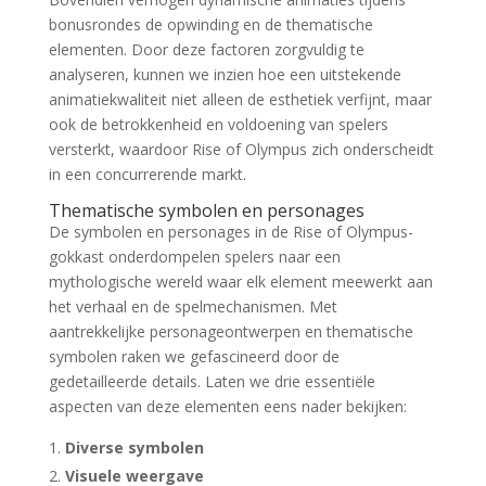
bonusrondes de opwinding en de thematische
elementen. Door deze factoren zorgvuldig te
analyseren, kunnen we inzien hoe een uitstekende
animatiekwaliteit niet alleen de esthetiek verfijnt, maar
ook de betrokkenheid en voldoening van spelers
versterkt, waardoor Rise of Olympus zich onderscheidt
in een concurrerende markt.
Thematische symbolen en personages
De symbolen en personages in de Rise of Olympus-
gokkast onderdompelen spelers naar een
mythologische wereld waar elk element meewerkt aan
het verhaal en de spelmechanismen. Met
aantrekkelijke personageontwerpen en thematische
symbolen raken we gefascineerd door de
gedetailleerde details. Laten we drie essentiële
aspecten van deze elementen eens nader bekijken:
Diverse symbolen
Visuele weergave