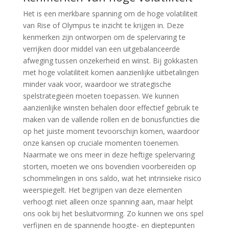
Het is een merkbare spanning om de hoge volatiliteit
van Rise of Olympus te inzicht te krijgen in. Deze
kenmerken zijn ontworpen om de spelervaring te
verrijken door middel van een uitgebalanceerde
afweging tussen onzekerheid en winst. Bij gokkasten
met hoge volatiliteit komen aanzienlijke uitbetalingen
minder vaak voor, waardoor we strategische
spelstrategieën moeten toepassen. We kunnen
aanzienlijke winsten behalen door effectief gebruik te
maken van de vallende rollen en de bonusfuncties die
op het juiste moment tevoorschijn komen, waardoor
onze kansen op cruciale momenten toenemen.
Naarmate we ons meer in deze heftige spelervaring
storten, moeten we ons bovendien voorbereiden op
schommelingen in ons saldo, wat het intrinsieke risico
weerspiegelt. Het begrijpen van deze elementen
verhoogt niet alleen onze spanning aan, maar helpt
ons ook bij het besluitvorming. Zo kunnen we ons spel
verfijnen en de spannende hoogte- en dieptepunten