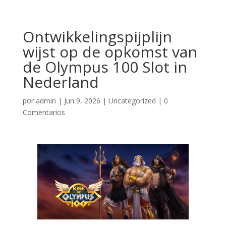
Ontwikkelingspijplijn
wijst op de opkomst van
de Olympus 100 Slot in
Nederland
por
admin
|
Jun 9, 2026
|
Uncategorized
|
0
Comentarios