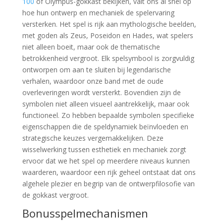
100
of Olympus-gokkast bekijken, valt ons al snel op
hoe hun ontwerp en mechaniek de spelervaring
versterken. Het spel is rijk aan mythologische beelden,
met goden als Zeus, Poseidon en Hades, wat spelers
niet alleen boeit, maar ook de thematische
betrokkenheid vergroot. Elk spelsymbool is zorgvuldig
ontworpen om aan te sluiten bij legendarische
verhalen, waardoor onze band met de oude
overleveringen wordt versterkt. Bovendien zijn de
symbolen niet alleen visueel aantrekkelijk, maar ook
functioneel. Zo hebben bepaalde symbolen specifieke
eigenschappen die de speldynamiek beïnvloeden en
strategische keuzes vergemakkelijken. Deze
wisselwerking tussen esthetiek en mechaniek zorgt
ervoor dat we het spel op meerdere niveaus kunnen
waarderen, waardoor een rijk geheel ontstaat dat ons
algehele plezier en begrip van de ontwerpfilosofie van
de gokkast vergroot.
Bonusspelmechanismen