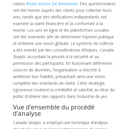
casino
Rizzio Bonus De Bienvenue
. Des questionnaires
ont été menés auprès des clients pour collecter leurs
avis, tandis que des vérifications indépendants ont
examiné la clarté financière et la conformité à la
norme. Les avis en ligne et les plateformes sociales
ont été examinés afin de déterminer l’opinion publique
et d’obtenir une vision globale. Le système de collecte
a été orienté par des considérations éthiques, Canada
Skeptic accordant la priorité à la sécurité et au
permission des participants. En fusionnant différentes
sources de données, l’organisation a cherché à
améliorer leur fiabilité, présentant ainsi une vision
complète des standards de clarté. Cette stratégie
rigoureuse soutient la crédibilité et satisfait au désir du
public d’obtenir des rapports dans l’industrie du jeu.
Vue d’ensemble du procédé
d’analyse
Canada Skeptic a employé une technique d’analyse