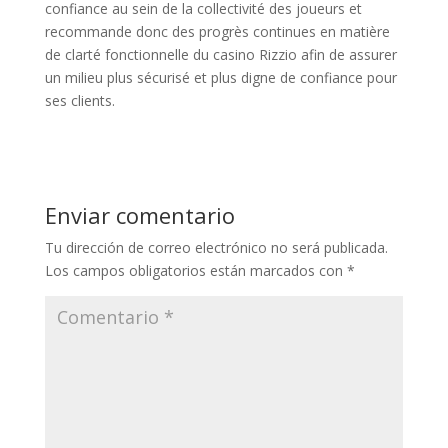
confiance au sein de la collectivité des joueurs et
recommande donc des progrès continues en matière
de clarté fonctionnelle du casino Rizzio afin de assurer
un milieu plus sécurisé et plus digne de confiance pour
ses clients.
Enviar comentario
Tu dirección de correo electrónico no será publicada.
Los campos obligatorios están marcados con
*