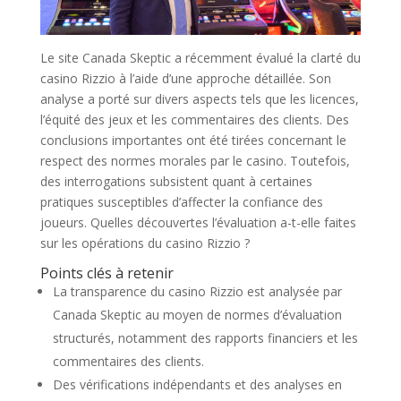
Le site Canada Skeptic a récemment évalué la clarté du
casino Rizzio à l’aide d’une approche détaillée. Son
analyse a porté sur divers aspects tels que les licences,
l’équité des jeux et les commentaires des clients. Des
conclusions importantes ont été tirées concernant le
respect des normes morales par le casino. Toutefois,
des interrogations subsistent quant à certaines
pratiques susceptibles d’affecter la confiance des
joueurs. Quelles découvertes l’évaluation a-t-elle faites
sur les opérations du casino Rizzio ?
Points clés à retenir
La transparence du casino Rizzio est analysée par
Canada Skeptic au moyen de normes d’évaluation
structurés, notamment des rapports financiers et les
commentaires des clients.
Des vérifications indépendants et des analyses en