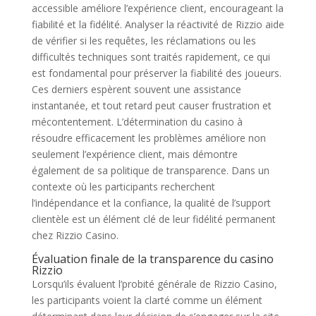
accessible améliore l’expérience client, encourageant la
fiabilité et la fidélité. Analyser la réactivité de Rizzio aide
de vérifier si les requêtes, les réclamations ou les
difficultés techniques sont traités rapidement, ce qui
est fondamental pour préserver la fiabilité des joueurs.
Ces derniers espèrent souvent une assistance
instantanée, et tout retard peut causer frustration et
mécontentement. L’détermination du casino à
résoudre efficacement les problèmes améliore non
seulement l’expérience client, mais démontre
également de sa politique de transparence. Dans un
contexte où les participants recherchent
l’indépendance et la confiance, la qualité de l’support
clientèle est un élément clé de leur fidélité permanent
chez Rizzio Casino.
Évaluation finale de la transparence du casino
Rizzio
Lorsqu’ils évaluent l’probité générale de Rizzio Casino,
les participants voient la clarté comme un élément