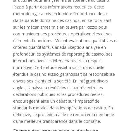
structurée pour analyser la transparence du casino
Rizzio à partir des informations recueillies. Cette
méthodologie a mis en lumière l’importance de la
clarté dans le domaine des casinos, en se focalisant
sur les mécanismes mis en œuvre par Rizzio pour
communiquer ses procédures opérationnelles et ses
éléments financières. Mêlant évaluations qualitatives et
critères quantitatifs, Canada Skeptic a analysé en
profondeur les systèmes de reporting du casino, ses
interactions avec les intervenants et sa respect
normative. Cette étude visait à saisir dans quelle
étendue le casino Rizzio garantissait sa responsabilité
envers ses clients et la société. En intégrant divers
angles, l’analyse a révélé les disparités entre les
déclarations publiques et les procédures réelles,
encourageant ainsi un débat sur l’impératif de
standards morales dans les opérations de casino. En
définitive, ce procédé a aidé de renforcer la demande
d’une meilleure transparence dans le domaine.
Examen des licences et de la législation