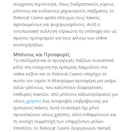
σύγχρονη τεχνολογία, όπως διαδραστικούς γύρους
μπόνους και ευέλικτους μηχανισμούς παιξίματος, το
Robocat Casino κρατά επιτυχώς τους παίκτες
αφοσιωμένους και ψυχαγωγημένους. Αυτή η
εντυπωσιακή συλλογή εδραιώνει τη υπόληψη του ως
πρώτου προορισμού για τους φίλους των online
κουλοχέρηδων.
Μπόνους και Προσφορές
Τα επιδόματα και οι προαγωγές παίζουν ουσιαστικό
ρόλο στη ενίσχυση της εμπειρίας παιχνιδιού στα
online καζίνο και το Robocat Casino υπερέχει σε
αυτόν τον τομέα. Η πλατφόρμα προσφέρει μια γκάμα
ειδών μπόνους, που καλύπτουν διαφορετικές
επιθυμίες παικτών, από μπόνους καλωσορίσματος για
νέους
χρήστες
έως ανταμοιβές επιβράβευσης για
έμπειρους παίκτες. Αυτά τα κίνητρα όχι μόνο
προσελκύουν νέους χρήστες, αλλά ενθαρρύνουν και
τη συνεχή συμμετοχή των υπαρχόντων μελών.
Επιπλέον, το Robocat Casino διοργανώνει τακτικά