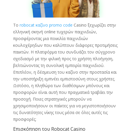
Το
robocat καζίνο promo code
Casino ξεχωρίζει στην
ελληνική σκηνή online τυχερών παιχνιδιών,
προσφέροντας μια ποικιλία παιχνιδιών
κουλοχέρηδων που καλύπτουν διάφορες προτιμήσεις
παικτών. Η πλατφόρμα του συνδυάζει τον σύγχρονο
σχεδιασμό με την φιλική προς το χρήστη πλοήγηση,
βελτιώνοντας τη συνολική εμπειρία παιχνιδιού.
Επιπλέον, η δέσμευση του καζίνο στην προστασία και
την υποστήριξη εμπνέει εμπιστοσύνη στους χρήστες.
Ωστόσο, η πληθώρα των διαθέσιμων μπόνους και
προσφορών είναι αυτή που πραγματικά τραβάει την
προσοχή. Ποιες στρατηγικές μπορούν να
χρησιμοποιήσουν οι παίκτες για να μεγιστοποιήσουν
τις δυνατότητες νίκης τους μέσα σε όλες αυτές τις
προσφορές;
Επισκόπηση του Robocat Casino