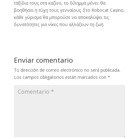
ταξίδια τους στα καζίνο, το δίλημμα μένει: θα
βοηθήσει η τύχη τους γενναίους; Στο Robocat Casino,
κάθε γύρισμα θα μπορούσε να αποκαλύψει τις
δυνατότητες για νίκες που αλλάζουν τη ζωή.
Enviar comentario
Tu dirección de correo electrónico no será publicada.
Los campos obligatorios están marcados con
*