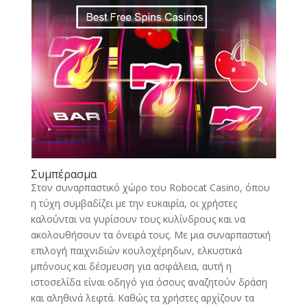
Συμπέρασμα
Στον συναρπαστικό χώρο του Robocat Casino, όπου
η τύχη συμβαδίζει με την ευκαιρία, οι χρήστες
καλούνται να γυρίσουν τους κυλίνδρους και να
ακολουθήσουν τα όνειρά τους. Με μια συναρπαστική
επιλογή παιχνιδιών κουλοχέρηδων, ελκυστικά
μπόνους και δέσμευση για ασφάλεια, αυτή η
ιστοσελίδα είναι οδηγό για όσους αναζητούν δράση
και αληθινά λεφτά. Καθώς τα χρήστες αρχίζουν τα