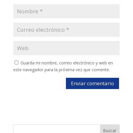
Guarda mi nombre, correo electrónico y web en
este navegador para la próxima vez que comente.
Buscar