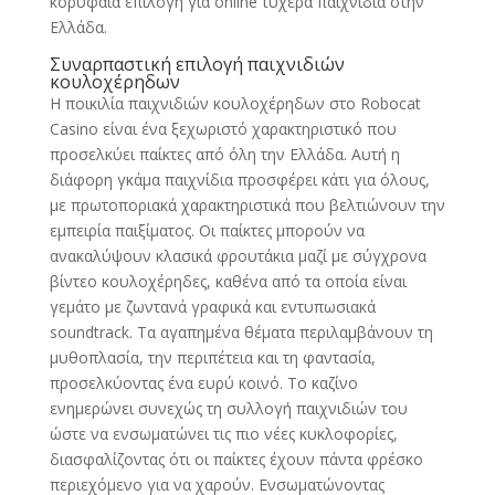
κορυφαία επιλογή για online τυχερά παιχνίδια στην
Ελλάδα.
Συναρπαστική επιλογή παιχνιδιών
κουλοχέρηδων
Η ποικιλία παιχνιδιών κουλοχέρηδων στο Robocat
Casino είναι ένα ξεχωριστό χαρακτηριστικό που
προσελκύει παίκτες από όλη την Ελλάδα. Αυτή η
διάφορη γκάμα παιχνίδια προσφέρει κάτι για όλους,
με πρωτοποριακά χαρακτηριστικά που βελτιώνουν την
εμπειρία παιξίματος. Οι παίκτες μπορούν να
ανακαλύψουν κλασικά φρουτάκια μαζί με σύγχρονα
βίντεο κουλοχέρηδες, καθένα από τα οποία είναι
γεμάτο με ζωντανά γραφικά και εντυπωσιακά
soundtrack. Τα αγαπημένα θέματα περιλαμβάνουν τη
μυθοπλασία, την περιπέτεια και τη φαντασία,
προσελκύοντας ένα ευρύ κοινό. Το καζίνο
ενημερώνει συνεχώς τη συλλογή παιχνιδιών του
ώστε να ενσωματώνει τις πιο νέες κυκλοφορίες,
διασφαλίζοντας ότι οι παίκτες έχουν πάντα φρέσκο
περιεχόμενο για να χαρούν. Ενσωματώνοντας