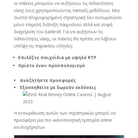
οι παίκτες μπορούν να αυξήσουν τις πιθανότητες
νίκης τους χρησιμοποιώντας τακτικές μεθόδους. Μια
σωστά πληροφορημένη στρατηγική δεν ενσωματώνει
μόνο επιμελή διάλεξη παιχνιδιού αλλά και σοφή
διαχείριση του bankroll. Για να αυξήσουν τις
πιθανότητες νίκης, οι παίκτες θα πρέπει να λάβουν
υπόψη τις παρακάτω οδηγίες:
Επιλέξτε παιχνίδια με υψηλό RTP
Ορίστε έναν προϋπολογισμό
Αναζητήστε προσφορές
Εξασκηθείτε με δωρεάν εκδόσεις
Η ενσωμάτωση αυτών των στρατηγικών μπορεί να
προσφέρει μια πιο ικανοποιητική εμπειρία online
κουλοχέρηδων.