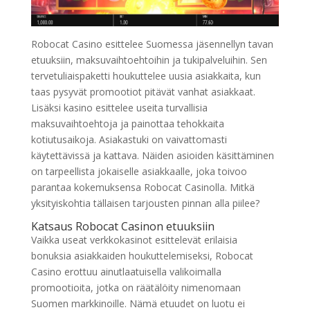
Robocat Casino esittelee Suomessa jäsennellyn tavan
etuuksiin, maksuvaihtoehtoihin ja tukipalveluihin. Sen
tervetuliaispaketti houkuttelee uusia asiakkaita, kun
taas pysyvät promootiot pitävät vanhat asiakkaat.
Lisäksi kasino esittelee useita turvallisia
maksuvaihtoehtoja ja painottaa tehokkaita
kotiutusaikoja. Asiakastuki on vaivattomasti
käytettävissä ja kattava. Näiden asioiden käsittäminen
on tarpeellista jokaiselle asiakkaalle, joka toivoo
parantaa kokemuksensa Robocat Casinolla. Mitkä
yksityiskohtia tällaisen tarjousten pinnan alla piilee?
Katsaus Robocat Casinon etuuksiin
Vaikka useat verkkokasinot esittelevät erilaisia
bonuksia asiakkaiden houkuttelemiseksi, Robocat
Casino erottuu ainutlaatuisella valikoimalla
promootioita, jotka on räätälöity nimenomaan
Suomen markkinoille. Nämä etuudet on luotu ei