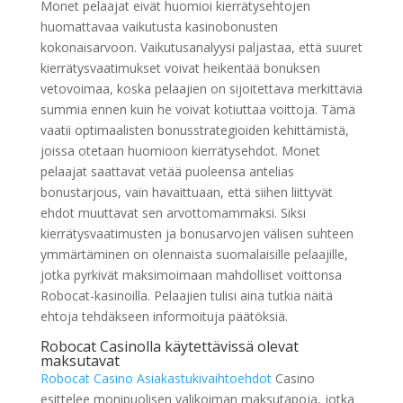
Monet pelaajat eivät huomioi kierrätysehtojen
huomattavaa vaikutusta kasinobonusten
kokonaisarvoon. Vaikutusanalyysi paljastaa, että suuret
kierrätysvaatimukset voivat heikentää bonuksen
vetovoimaa, koska pelaajien on sijoitettava merkittäviä
summia ennen kuin he voivat kotiuttaa voittoja. Tämä
vaatii optimaalisten bonusstrategioiden kehittämistä,
joissa otetaan huomioon kierrätysehdot. Monet
pelaajat saattavat vetää puoleensa antelias
bonustarjous, vain havaittuaan, että siihen liittyvät
ehdot muuttavat sen arvottomammaksi. Siksi
kierrätysvaatimusten ja bonusarvojen välisen suhteen
ymmärtäminen on olennaista suomalaisille pelaajille,
jotka pyrkivät maksimoimaan mahdolliset voittonsa
Robocat-kasinoilla. Pelaajien tulisi aina tutkia näitä
ehtoja tehdäkseen informoituja päätöksiä.
Robocat Casinolla käytettävissä olevat
maksutavat
Robocat Casino Asiakastukivaihtoehdot
Casino
esittelee monipuolisen valikoiman maksutapoja, jotka