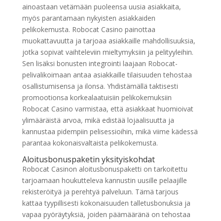
ainoastaan vetämään puoleensa uusia asiakkaita,
myös parantamaan nykyisten asiakkaiden
pelikokemusta. Robocat Casino painottaa
muokattavuutta ja tarjoaa asiakkaille mahdollisuuksia,
jotka sopivat vaihteleviin mieltymyksiin ja pelityyleihin.
Sen lisäksi bonusten integrointi laajaan Robocat-
pelivalikoimaan antaa asiakkaille tilaisuuden tehostaa
osallistumisensa ja ilonsa. Yhdistämällä taktisesti
promootionsa korkealaatuisiin pelikokemuksiin
Robocat Casino varmistaa, että asiakkaat huomioivat
ylimääräistä arvoa, mikä edistää lojaalisuutta ja
kannustaa pidempiin pelisessioihin, mikä viime kädessä
parantaa kokonaisvaltaista pelikokemusta.
Aloitusbonuspaketin yksityiskohdat
Robocat Casinon aloitusbonuspaketti on tarkoitettu
tarjoamaan houkutteleva kannustin uusille pelaajille
rekisteröityä ja perehtyä palveluun. Tämä tarjous
kattaa tyypillisesti kokonaisuuden talletusbonuksia ja
vapaa pyöräytyksiä, joiden päämääränä on tehostaa