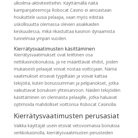
ulkoilma-aktiviteetteihin. Käyttämällä näitä
kampanjateemoja Robocat Casino ei ainoastaan
houkuttele uusia pelaajia, vaan myös edistää
uskollisuutta olemassa olevien asiakkaiden
keskuudessa, mikä rikastuttaa kasinon dynaamista
tunnelmaa ympäri vuoden.
Kierrätysvaatimusten käsittäminen
Kierrätysvaatimukset ovat kriittinen osa
nettikasinobonuksia, ja ne määrittävät ehdot, joiden
mukaisesti pelaajat voivat nostaa voittojaan. Nämä
vaatimukset eroavat tyypiltään ja voivat kattaa
tekijöitä, kuten bonussumman ja pelipanokset, jotka
vaikuttavat bonuksen yhteisarvoon. Näiden tekijöiden
käsittäminen on olennaista pelaajille, jotka haluavat
optimoida mahdolliset voittonsa Robocat Casinolla.
Kierrätysvaatimusten perusasiat
Vaikka käyttäjät usein etsivät vetovoimaisia bonuksia
verkkokasinolla, kierrätysvaatimusten perusteiden