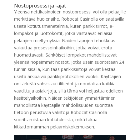
Nostoprosessi ja -ajat
Yleensä nettikasinoiden nostoprosessi voi olla pelaajille
merkittävä huolenaihe. Robocat Casinolla on saatavilla
useita kotiutusmenetelmiä, kuten pankkisiirrot, e-
lompakot ja luottokortit, jotka vastaavat erilaisia
pelaajien mieltymyksiä. Näiden tapojen tehokkuus
vaikuttaa prosessointiaikoihin, jotka voivat erota
huomattavasti. Sähköiset lompakot mahdollistavat
yleensä nopeimmat nostot, jotka usein suoritetaan 24
tunnin sisällä, kun taas pankkisiirtoja voivat kestää
useita arkipäiviä pankkiprotokollien vuoksi. Käyttäjien
on tärkeää vahvistaa tilitiedot ja noudattaa kaikkia
vaadittuja asiakirjoja, sillä tämä voi heijastua edelleen
käsittelyaikoihin. Näiden tekijöiden ymmärtäminen
mahdollistaa käyttäjille mahdollisuuden suorittaa
tietoon perustuvia valintoja Robocat Casinolla
suorittamistaan kotiutuksista, mikä takaa
kitkattomamman pelaamiskokemuksen.