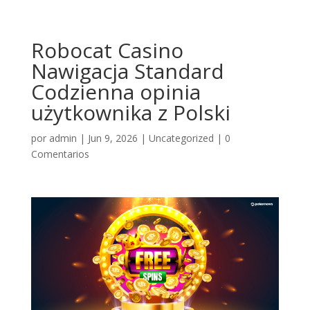
Robocat Casino
Nawigacja Standard
Codzienna opinia
użytkownika z Polski
por
admin
|
Jun 9, 2026
|
Uncategorized
|
0
Comentarios