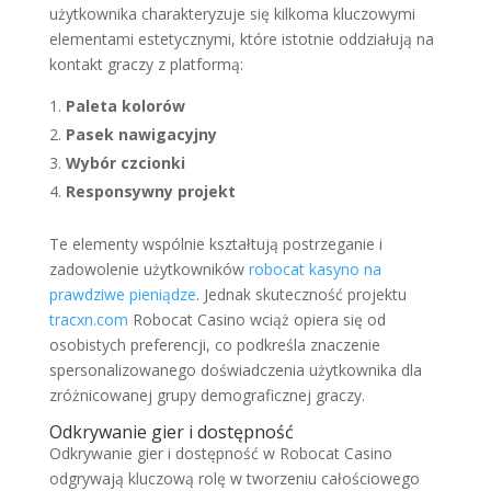
użytkownika charakteryzuje się kilkoma kluczowymi
elementami estetycznymi, które istotnie oddziałują na
kontakt graczy z platformą:
Paleta kolorów
Pasek nawigacyjny
Wybór czcionki
Responsywny projekt
Te elementy wspólnie kształtują postrzeganie i
zadowolenie użytkowników
robocat kasyno na
prawdziwe pieniądze
. Jednak skuteczność projektu
tracxn.com
Robocat Casino wciąż opiera się od
osobistych preferencji, co podkreśla znaczenie
spersonalizowanego doświadczenia użytkownika dla
zróżnicowanej grupy demograficznej graczy.
Odkrywanie gier i dostępność
Odkrywanie gier i dostępność w Robocat Casino
odgrywają kluczową rolę w tworzeniu całościowego