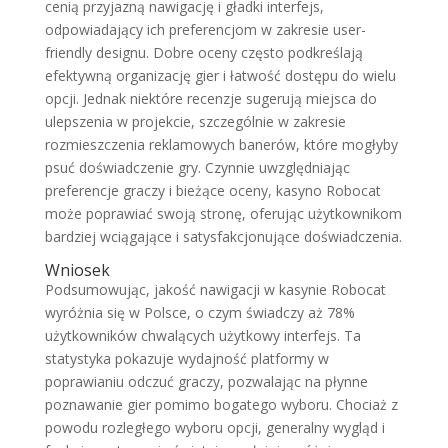
cenią przyjazną nawigację i gładki interfejs,
odpowiadający ich preferencjom w zakresie user-
friendly designu. Dobre oceny często podkreślają
efektywną organizację gier i łatwość dostępu do wielu
opcji. Jednak niektóre recenzje sugerują miejsca do
ulepszenia w projekcie, szczególnie w zakresie
rozmieszczenia reklamowych banerów, które mogłyby
psuć doświadczenie gry. Czynnie uwzględniając
preferencje graczy i bieżące oceny, kasyno Robocat
może poprawiać swoją stronę, oferując użytkownikom
bardziej wciągające i satysfakcjonujące doświadczenia.
Wniosek
Podsumowując, jakość nawigacji w kasynie Robocat
wyróżnia się w Polsce, o czym świadczy aż 78%
użytkowników chwalących użytkowy interfejs. Ta
statystyka pokazuje wydajność platformy w
poprawianiu odczuć graczy, pozwalając na płynne
poznawanie gier pomimo bogatego wyboru. Chociaż z
powodu rozległego wyboru opcji, generalny wygląd i