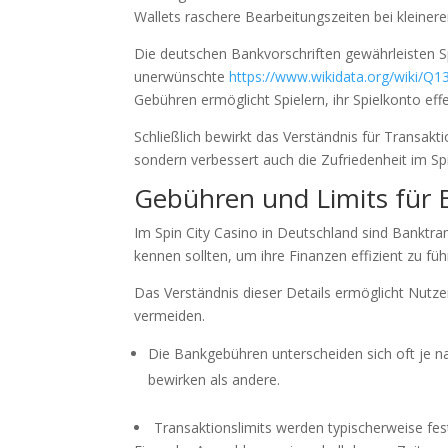
Wallets raschere Bearbeitungszeiten bei kleinere
Die deutschen Bankvorschriften gewährleisten S
unerwünschte
https://www.wikidata.org/wiki/Q
Gebühren ermöglicht Spielern, ihr Spielkonto effe
Schließlich bewirkt das Verständnis für Transakt
sondern verbessert auch die Zufriedenheit im Sp
Gebühren und Limits für 
Im Spin City Casino in Deutschland sind Banktra
kennen sollten, um ihre Finanzen effizient zu füh
Das Verständnis dieser Details ermöglicht Nutze
vermeiden.
Die Bankgebühren unterscheiden sich oft je 
bewirken als andere.
Transaktionslimits werden typischerweise fes