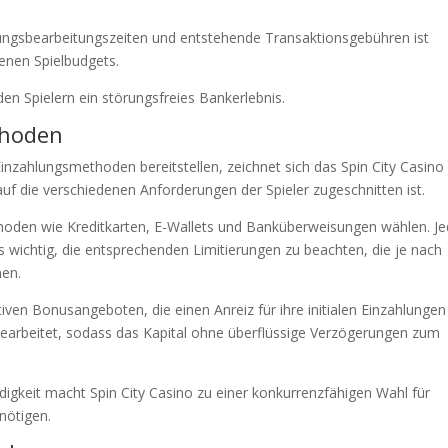
ungsbearbeitungszeiten und entstehende Transaktionsgebühren ist
genen Spielbudgets.
den Spielern ein störungsfreies Bankerlebnis.
thoden
inzahlungsmethoden bereitstellen, zeichnet sich das Spin City Casino 
auf die verschiedenen Anforderungen der Spieler zugeschnitten ist.
oden wie Kreditkarten, E-Wallets und Banküberweisungen wählen. J
s wichtig, die entsprechenden Limitierungen zu beachten, die je nach
nen.
iven Bonusangeboten, die einen Anreiz für ihre initialen Einzahlungen
 bearbeitet, sodass das Kapital ohne überflüssige Verzögerungen zum
digkeit macht Spin City Casino zu einer konkurrenzfähigen Wahl für
nötigen.