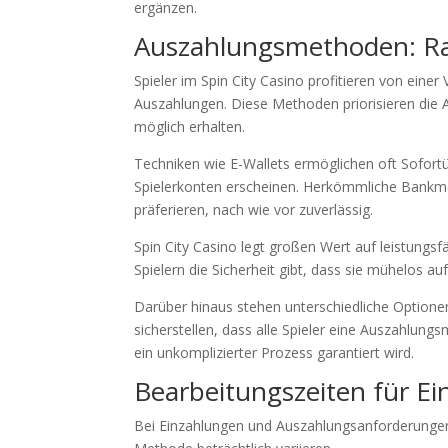
ergänzen.
Auszahlungsmethoden: R
Spieler im Spin City Casino profitieren von ein
Auszahlungen. Diese Methoden priorisieren die 
möglich erhalten.
Techniken wie E-Wallets ermöglichen oft Sofort
Spielerkonten erscheinen. Herkömmliche Bankmet
präferieren, nach wie vor zuverlässig.
Spin City Casino legt großen Wert auf leistungs
Spielern die Sicherheit gibt, dass sie mühelos a
Darüber hinaus stehen unterschiedliche Optione
sicherstellen, dass alle Spieler eine Auszahlung
ein unkomplizierter Prozess garantiert wird.
Bearbeitungszeiten für E
Bei Einzahlungen und Auszahlungsanforderungen 