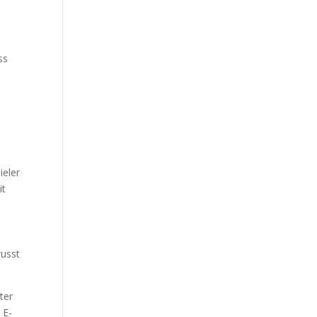
n
ss
ieler
it
wusst
ter
 E-