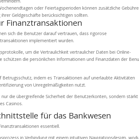
verhindern.
 Wochenendtagen oder Feiertagsperioden können zusätzliche Gebühr
 ihrer Geldgeschäfte berücksichtigen sollten.
r Finanztransaktionen
nen sich die Benutzer darauf vertrauen, dass rigorose
transaktionen implementiert wurden.
sprotokolle, um die Vertraulichkeit vertraulicher Daten bei Online-
le schützen die persönlichen Informationen und Finanzdaten der Benu
auf Betrugsschutz, indem es Transaktionen auf unerlaubte Aktivitäten
entifizierung von Unregelmäßigkeiten nutzt.
nur die übergreifende Sicherheit der Benutzerkonten, sondern stärkt
des Casinos.
hnittstelle für das Bankwesen
Finanztransaktionen essentiell.
nsprozess in Verbindung mit einem intuitiven Navigationsdesign, wod