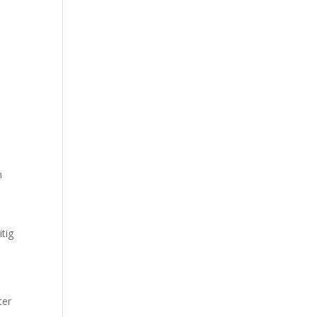
e
n
itig
ter