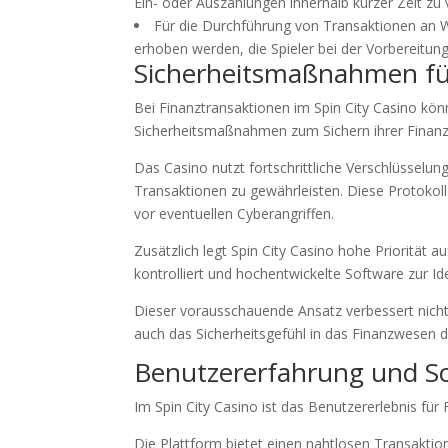
Ein- oder Auszahlungen innerhalb kurzer Zeit zu 
Für die Durchführung von Transaktionen an
erhoben werden, die Spieler bei der Vorbereitung
Sicherheitsmaßnahmen fü
Bei Finanztransaktionen im Spin City Casino kön
Sicherheitsmaßnahmen zum Sichern ihrer Finanz
Das Casino nutzt fortschrittliche Verschlüsselung
Transaktionen zu gewährleisten. Diese Protokol
vor eventuellen Cyberangriffen.
Zusätzlich legt Spin City Casino hohe Priorität 
kontrolliert und hochentwickelte Software zur Id
Dieser vorausschauende Ansatz verbessert nicht 
auch das Sicherheitsgefühl in das Finanzwesen 
Benutzererfahrung und Sc
Im Spin City Casino ist das Benutzererlebnis für 
Die Plattform bietet einen nahtlosen Transaktio