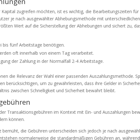
ahlungen
hr Kapital zugreifen möchten, ist es wichtig, die Bearbeitungszeiten für
utzer je nach ausgewählter Abhebungsmethode mit unterschiedliche
rößten Wert auf die Sicherstellung der Abhebungen und sichert zu, da
 bis fünf Arbeitstage benötigen.
rden oft innerhalb von einem Tag verarbeitet.
igung der Zahlung in der Normalfall 2-4 Arbeitstage.
onen die Relevanz der Wahl einer passenden Auszahlungsmethode. Sp
n berücksichtigen, um zu gewährleisten, dass ihre Gelder in Sicherhe
nis zwischen Schnelligkeit und Sicherheit bewahrt bleibt.
sgebühren
lls der Transaktionsgebühren im Kontext mit Ein- und Auszahlungen be
ndern können.
z bemüht, die Gebühren unterscheiden sich jedoch je nach ausgewähl
entstehen normalerweise die standardmäßigen Gebühren an, während