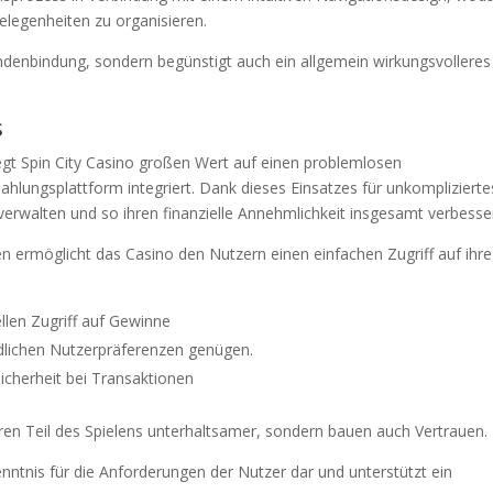
ngelegenheiten zu organisieren.
ndenbindung, sondern begünstigt auch ein allgemein wirkungsvolleres
s
egt Spin City Casino großen Wert auf einen problemlosen
Zahlungsplattform integriert. Dank dieses Einsatzes für unkomplizierte
 verwalten und so ihren finanzielle Annehmlichkeit insgesamt verbesse
n ermöglicht das Casino den Nutzern einen einfachen Zugriff auf ihre
llen Zugriff auf Gewinne
dlichen Nutzerpräferenzen genügen.
cherheit bei Transaktionen
en Teil des Spielens unterhaltsamer, sondern bauen auch Vertrauen.
enntnis für die Anforderungen der Nutzer dar und unterstützt ein