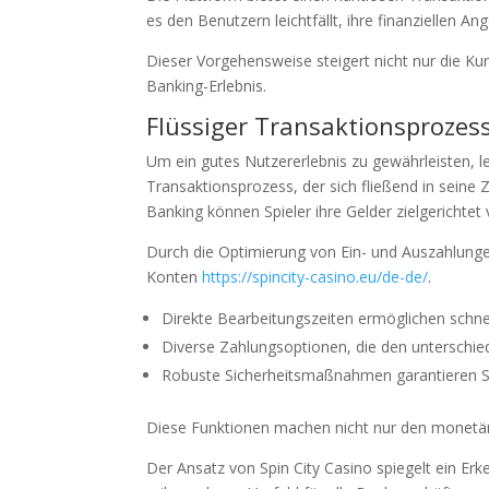
es den Benutzern leichtfällt, ihre finanziellen A
Dieser Vorgehensweise steigert nicht nur die Ku
Banking-Erlebnis.
Flüssiger Transaktionsprozes
Um ein gutes Nutzererlebnis zu gewährleisten, l
Transaktionsprozess, der sich fließend in seine 
Banking können Spieler ihre Gelder zielgerichtet
Durch die Optimierung von Ein- und Auszahlunge
Konten
https://spincity-casino.eu/de-de/
.
Direkte Bearbeitungszeiten ermöglichen schne
Diverse Zahlungsoptionen, die den unterschie
Robuste Sicherheitsmaßnahmen garantieren Si
Diese Funktionen machen nicht nur den monetär
Der Ansatz von Spin City Casino spiegelt ein Erk