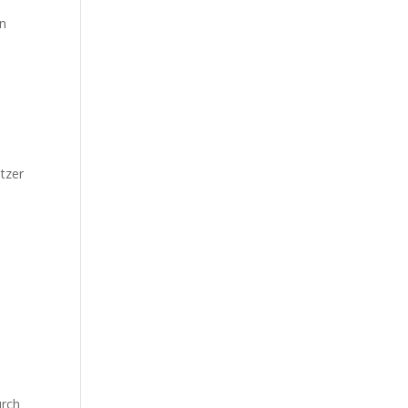
en
tzer
urch