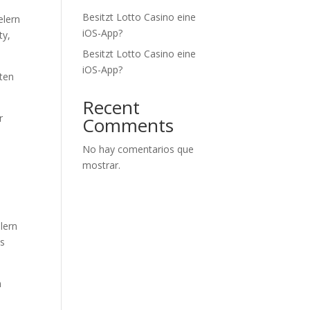
Besitzt Lotto Casino eine
elern
iOS-App?
ty,
Besitzt Lotto Casino eine
iOS-App?
tten
Recent
r
Comments
No hay comentarios que
mostrar.
elern
ss
n