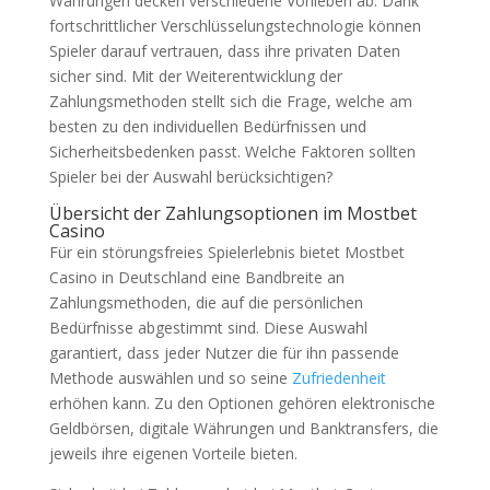
Währungen decken verschiedene Vorlieben ab. Dank
fortschrittlicher Verschlüsselungstechnologie können
Spieler darauf vertrauen, dass ihre privaten Daten
sicher sind. Mit der Weiterentwicklung der
Zahlungsmethoden stellt sich die Frage, welche am
besten zu den individuellen Bedürfnissen und
Sicherheitsbedenken passt. Welche Faktoren sollten
Spieler bei der Auswahl berücksichtigen?
Übersicht der Zahlungsoptionen im Mostbet
Casino
Für ein störungsfreies Spielerlebnis bietet Mostbet
Casino in Deutschland eine Bandbreite an
Zahlungsmethoden, die auf die persönlichen
Bedürfnisse abgestimmt sind. Diese Auswahl
garantiert, dass jeder Nutzer die für ihn passende
Methode auswählen und so seine
Zufriedenheit
erhöhen kann. Zu den Optionen gehören elektronische
Geldbörsen, digitale Währungen und Banktransfers, die
jeweils ihre eigenen Vorteile bieten.