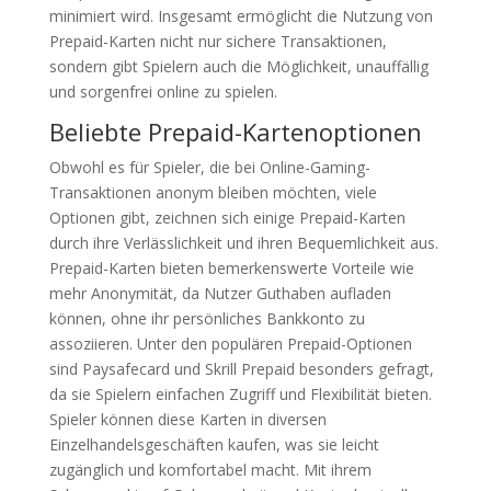
minimiert wird. Insgesamt ermöglicht die Nutzung von
Prepaid-Karten nicht nur sichere Transaktionen,
sondern gibt Spielern auch die Möglichkeit, unauffällig
und sorgenfrei online zu spielen.
Beliebte Prepaid-Kartenoptionen
Obwohl es für Spieler, die bei Online-Gaming-
Transaktionen anonym bleiben möchten, viele
Optionen gibt, zeichnen sich einige Prepaid-Karten
durch ihre Verlässlichkeit und ihren Bequemlichkeit aus.
Prepaid-Karten bieten bemerkenswerte Vorteile wie
mehr Anonymität, da Nutzer Guthaben aufladen
können, ohne ihr persönliches Bankkonto zu
assoziieren. Unter den populären Prepaid-Optionen
sind Paysafecard und Skrill Prepaid besonders gefragt,
da sie Spielern einfachen Zugriff und Flexibilität bieten.
Spieler können diese Karten in diversen
Einzelhandelsgeschäften kaufen, was sie leicht
zugänglich und komfortabel macht. Mit ihrem