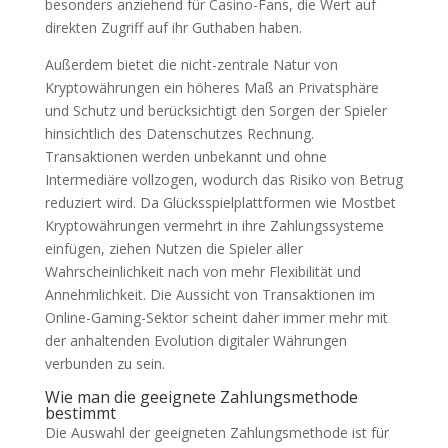
besonders anziehend für Casino-Fans, die Wert auf
direkten Zugriff auf ihr Guthaben haben.
Außerdem bietet die nicht-zentrale Natur von
Kryptowährungen ein höheres Maß an Privatsphäre
und Schutz und berücksichtigt den Sorgen der Spieler
hinsichtlich des Datenschutzes Rechnung.
Transaktionen werden unbekannt und ohne
Intermediäre vollzogen, wodurch das Risiko von Betrug
reduziert wird. Da Glücksspielplattformen wie Mostbet
Kryptowährungen vermehrt in ihre Zahlungssysteme
einfügen, ziehen Nutzen die Spieler aller
Wahrscheinlichkeit nach von mehr Flexibilität und
Annehmlichkeit. Die Aussicht von Transaktionen im
Online-Gaming-Sektor scheint daher immer mehr mit
der anhaltenden Evolution digitaler Währungen
verbunden zu sein.
Wie man die geeignete Zahlungsmethode
bestimmt
Die Auswahl der geeigneten Zahlungsmethode ist für