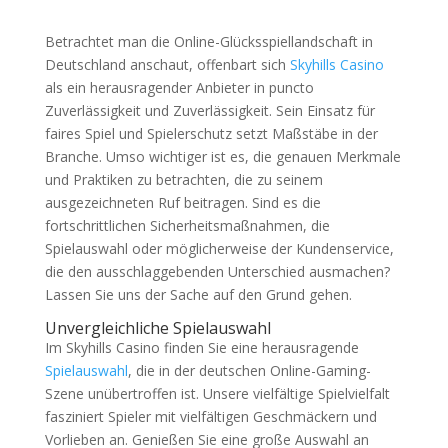
Betrachtet man die Online-Glücksspiellandschaft in
Deutschland anschaut, offenbart sich
Skyhills Casino
als ein herausragender Anbieter in puncto
Zuverlässigkeit und Zuverlässigkeit. Sein Einsatz für
faires Spiel und Spielerschutz setzt Maßstäbe in der
Branche. Umso wichtiger ist es, die genauen Merkmale
und Praktiken zu betrachten, die zu seinem
ausgezeichneten Ruf beitragen. Sind es die
fortschrittlichen Sicherheitsmaßnahmen, die
Spielauswahl oder möglicherweise der Kundenservice,
die den ausschlaggebenden Unterschied ausmachen?
Lassen Sie uns der Sache auf den Grund gehen.
Unvergleichliche Spielauswahl
Im Skyhills Casino finden Sie eine herausragende
Spielauswahl
, die in der deutschen Online-Gaming-
Szene unübertroffen ist. Unsere vielfältige Spielvielfalt
fasziniert Spieler mit vielfältigen Geschmäckern und
Vorlieben an. Genießen Sie eine große Auswahl an