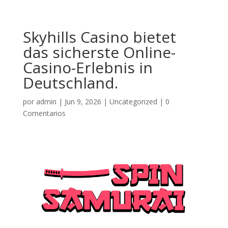
Skyhills Casino bietet
das sicherste Online-
Casino-Erlebnis in
Deutschland.
por
admin
|
Jun 9, 2026
|
Uncategorized
|
0
Comentarios