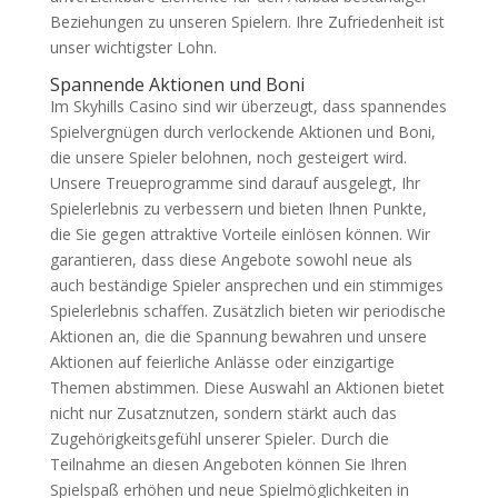
Beziehungen zu unseren Spielern. Ihre Zufriedenheit ist
unser wichtigster Lohn.
Spannende Aktionen und Boni
Im Skyhills Casino sind wir überzeugt, dass spannendes
Spielvergnügen durch verlockende Aktionen und Boni,
die unsere Spieler belohnen, noch gesteigert wird.
Unsere Treueprogramme sind darauf ausgelegt, Ihr
Spielerlebnis zu verbessern und bieten Ihnen Punkte,
die Sie gegen attraktive Vorteile einlösen können. Wir
garantieren, dass diese Angebote sowohl neue als
auch beständige Spieler ansprechen und ein stimmiges
Spielerlebnis schaffen. Zusätzlich bieten wir periodische
Aktionen an, die die Spannung bewahren und unsere
Aktionen auf feierliche Anlässe oder einzigartige
Themen abstimmen. Diese Auswahl an Aktionen bietet
nicht nur Zusatznutzen, sondern stärkt auch das
Zugehörigkeitsgefühl unserer Spieler. Durch die
Teilnahme an diesen Angeboten können Sie Ihren
Spielspaß erhöhen und neue Spielmöglichkeiten in