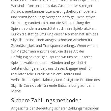
Wir sind informiert, dass das Casino unter strenger
Aufsicht anerkannter Lizenzierungsbehörden operiert
und somit hohe Regelvorgaben befolgt. Diese strikte
Struktur garantiert nicht nur die Sicherstellung der
Spieler, sondern unterstützt auch faire Spielpraktiken.
Durch die stetige Erfüllung dieser Normen hat sich das
Skyhills Casino einen ausgezeichneten Ansehen für
Zuverlässigkeit und Transparenz erlangt. Wenn wir uns
für Plattformen entscheiden, die diese Art der
Befolgung bevorzugen, spüren wir uns bei unseren
Spielauswahlen in guten Händen und geschützt.
Letztendlich garantiert uns dieses Engagement für
regulatorische Exzellenz ein amüsantes und
verlässliches Spielerfahrung und festigt die Position des
Skyhills Casinos als führende Entscheidung auf dem
Markt.
Sichere Zahlungsmethoden
Angesichts der Bedeutung sicherer Zahlungsmethoden