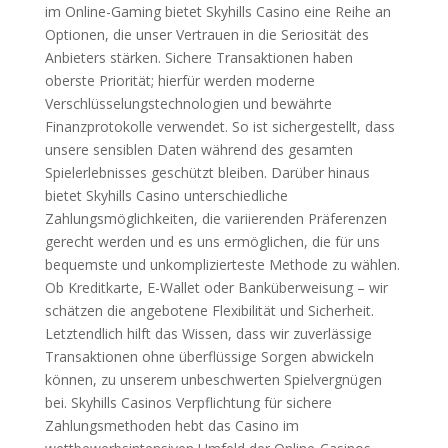
im Online-Gaming bietet Skyhills Casino eine Reihe an
Optionen, die unser Vertrauen in die Seriosität des
Anbieters stärken. Sichere Transaktionen haben
oberste Priorität; hierfür werden moderne
Verschlüsselungstechnologien und bewährte
Finanzprotokolle verwendet. So ist sichergestellt, dass
unsere sensiblen Daten während des gesamten
Spielerlebnisses geschützt bleiben. Darüber hinaus
bietet Skyhills Casino unterschiedliche
Zahlungsmöglichkeiten, die variierenden Präferenzen
gerecht werden und es uns ermöglichen, die für uns
bequemste und unkomplizierteste Methode zu wählen.
Ob Kreditkarte, E-Wallet oder Banküberweisung – wir
schätzen die angebotene Flexibilität und Sicherheit.
Letztendlich hilft das Wissen, dass wir zuverlässige
Transaktionen ohne überflüssige Sorgen abwickeln
können, zu unserem unbeschwerten Spielvergnügen
bei. Skyhills Casinos Verpflichtung für sichere
Zahlungsmethoden hebt das Casino im