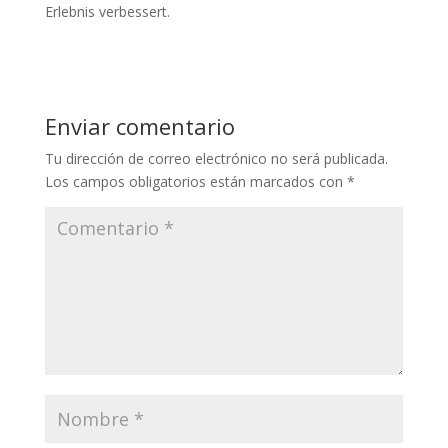
Erlebnis verbessert.
Enviar comentario
Tu dirección de correo electrónico no será publicada.
Los campos obligatorios están marcados con
*