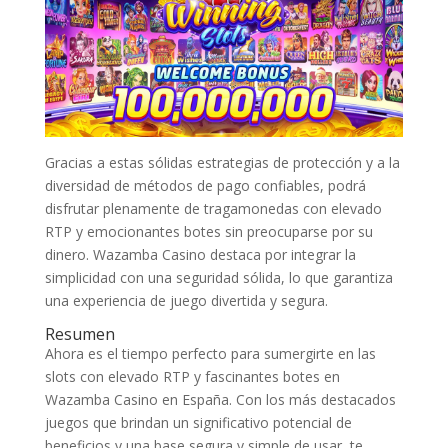
Gracias a estas sólidas estrategias de protección y a la
diversidad de métodos de pago confiables, podrá
disfrutar plenamente de tragamonedas con elevado
RTP y emocionantes botes sin preocuparse por su
dinero. Wazamba Casino destaca por integrar la
simplicidad con una seguridad sólida, lo que garantiza
una experiencia de juego divertida y segura.
Resumen
Ahora es el tiempo perfecto para sumergirte en las
slots con elevado RTP y fascinantes botes en
Wazamba Casino en España. Con los más destacados
juegos que brindan un significativo potencial de
beneficios y una base segura y simple de usar, te