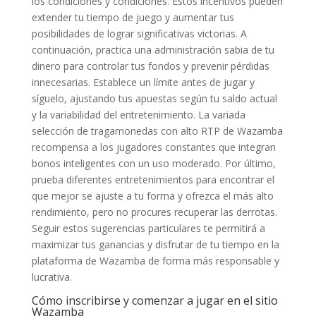
los condiciones y condiciones. Estos incentivos pueden
extender tu tiempo de juego y aumentar tus
posibilidades de lograr significativas victorias. A
continuación, practica una administración sabia de tu
dinero para controlar tus fondos y prevenir pérdidas
innecesarias. Establece un límite antes de jugar y
síguelo, ajustando tus apuestas según tu saldo actual
y la variabilidad del entretenimiento. La variada
selección de tragamonedas con alto RTP de Wazamba
recompensa a los jugadores constantes que integran
bonos inteligentes con un uso moderado. Por último,
prueba diferentes entretenimientos para encontrar el
que mejor se ajuste a tu forma y ofrezca el más alto
rendimiento, pero no procures recuperar las derrotas.
Seguir estos sugerencias particulares te permitirá a
maximizar tus ganancias y disfrutar de tu tiempo en la
plataforma de Wazamba de forma más responsable y
lucrativa.
Cómo inscribirse y comenzar a jugar en el sitio
Wazamba