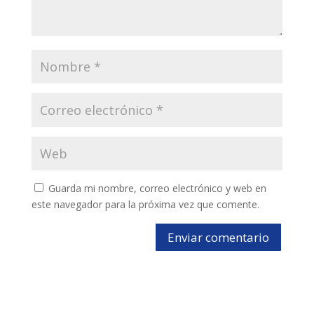
Guarda mi nombre, correo electrónico y web en
este navegador para la próxima vez que comente.