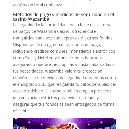
acción con total confianza.
Métodos de pago y medidas de seguridad en el
casino Wazamba
La seguridad y la comodidad son la base del sistema
de pagos de Wazamba Casino, ofreciéndote
tranquilidad cada vez que depositas o extraes fondos.
Dispondrás de una gama de opciones de pago,
incluyendo créditos comunes, monederos electrónicos
como Skrill y Neteller, y transacciones bancarias,
asegurando operaciones rápidas y fluidas adaptadas a
tus necesidades. Wazamba valora tu protección
económica con medidas de seguridad modernas como
el encriptado SSL, que resguarda tu datos sensibles del
acceso indebido. El casino también emplea procesos
de verificación estrictos para evitar el fraude y
asegurar que tus fondos te sean entregados de forma
eficiente.