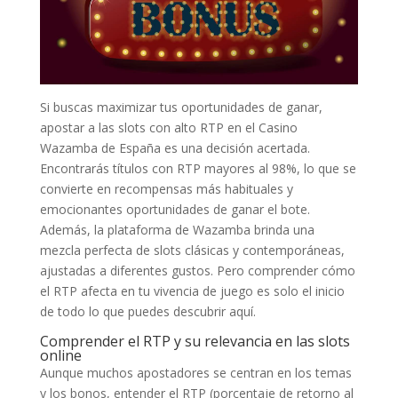
Si buscas maximizar tus oportunidades de ganar,
apostar a las slots con alto RTP en el Casino
Wazamba de España es una decisión acertada.
Encontrarás títulos con RTP mayores al 98%, lo que se
convierte en recompensas más habituales y
emocionantes oportunidades de ganar el bote.
Además, la plataforma de Wazamba brinda una
mezcla perfecta de slots clásicas y contemporáneas,
ajustadas a diferentes gustos. Pero comprender cómo
el RTP afecta en tu vivencia de juego es solo el inicio
de todo lo que puedes descubrir aquí.
Comprender el RTP y su relevancia en las slots
online
Aunque muchos apostadores se centran en los temas
y los bonos, entender el RTP (porcentaje de retorno al