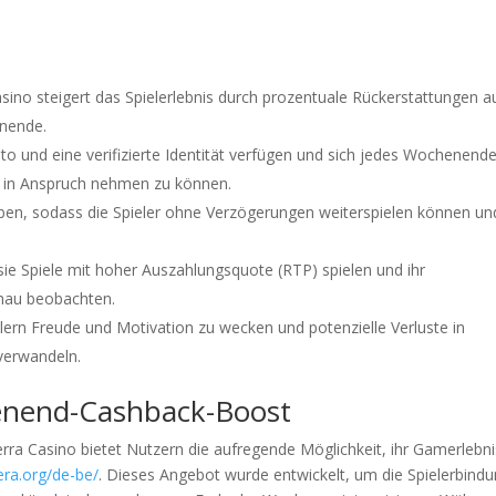
no steigert das Spielerlebnis durch prozentuale Rückerstattungen a
enende.
 und eine verifizierte Identität verfügen und sich jedes Wochenend
e in Anspruch nehmen zu können.
en, sodass die Spieler ohne Verzögerungen weiterspielen können un
ie Spiele mit hoher Auszahlungsquote (RTP) spielen und ihr
nau beobachten.
lern Freude und Motivation zu wecken und potenzielle Verluste in
verwandeln.
enend-Cashback-Boost
a Casino bietet Nutzern die aufregende Möglichkeit, ihr Gamerlebni
tera.org/de-be/
. Dieses Angebot wurde entwickelt, um die Spielerbind