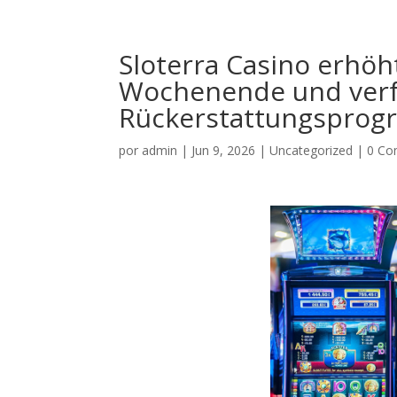
Sloterra Casino erhö
Wochenende und verf
Rückerstattungsprogr
por
admin
|
Jun 9, 2026
|
Uncategorized
|
0 Co