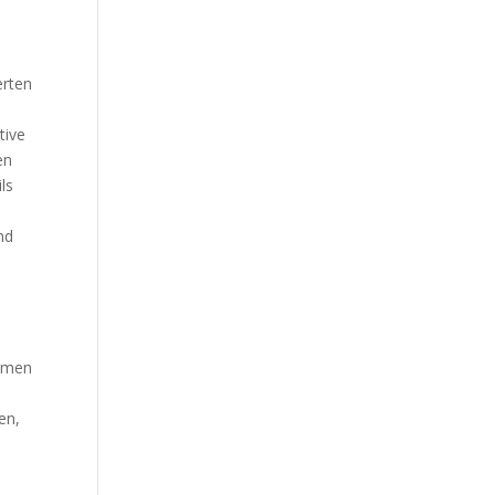
erten
tive
en
ls
nd
ommen
en,