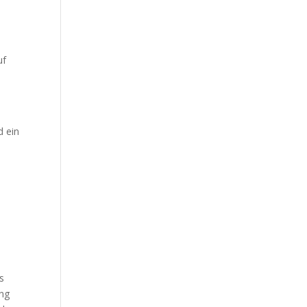
uf
e
d ein
s
ung