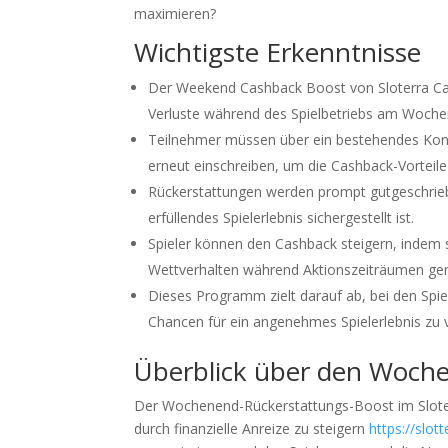
maximieren?
Wichtigste Erkenntnisse
Der Weekend Cashback Boost von Sloterra Casi
Verluste während des Spielbetriebs am Woch
Teilnehmer müssen über ein bestehendes Konto
erneut einschreiben, um die Cashback-Vorteil
Rückerstattungen werden prompt gutgeschrieb
erfüllendes Spielerlebnis sichergestellt ist.
Spieler können den Cashback steigern, indem s
Wettverhalten während Aktionszeiträumen ge
Dieses Programm zielt darauf ab, bei den Spie
Chancen für ein angenehmes Spielerlebnis zu 
Überblick über den Woch
Der Wochenend-Rückerstattungs-Boost im Sloterr
durch finanzielle Anreize zu steigern
https://slot