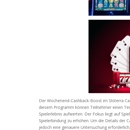
Der Wochenend-Cashback-Boost im Sloterra Casino i
diesem Programm können Teilnehmer einen Tei
Spielerlebnis aufwerten. Der Fokus liegt auf S
Spielerbindung zu erhöhen. Um die Details der C
jedoch eine genauere Untersuchung erforderlich.