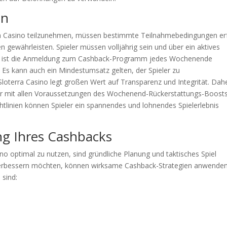
en
Casino teilzunehmen, müssen bestimmte Teilnahmebedingungen erf
en gewährleisten. Spieler müssen volljährig sein und über ein aktives
udem ist die Anmeldung zum Cashback-Programm jedes Wochenende
. Es kann auch ein Mindestumsatz gelten, der Spieler zu
oterra Casino legt großen Wert auf Transparenz und Integrität. Dahe
eler mit allen Voraussetzungen des Wochenend-Rückerstattungs-Boost
htlinien können Spieler ein spannendes und lohnendes Spielerlebnis
ng Ihres Cashbacks
o optimal zu nutzen, sind gründliche Planung und taktisches Spiel
en verbessern möchten, können wirksame Cashback-Strategien anwenden
 sind: